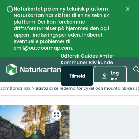
Naturkortet på en ny teknisk platform
Luk
Naturkartan har skiftet til en ny teknisk
platform. Der kan forekomme
driftsforstyrrelser på hjemmesiden og i
appen i indkøringsperioden. Indberet
eventuelle problemer til
emil@outdoormap.com.
Udforsk
Guides
Amter
Kommuner
Bliv kunde
Log
Tilmeld
ind
Jämtlands län
Bästa cykellederna för cykel och mountainbike i 
Gå
til
fuld
skærm