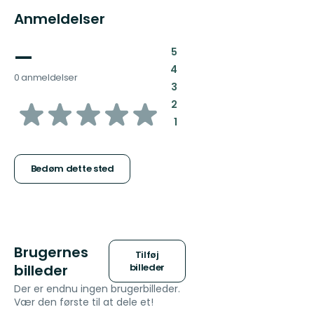
Anmeldelser
—
:
5
:
4
0 anmeldelser
:
3
ud
:
2
:
1
af
5
Bedøm dette sted
stjerner
Brugernes
Tilføj
billeder
billeder
Der er endnu ingen brugerbilleder.
Vær den første til at dele et!