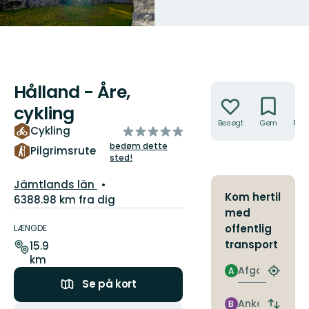
Hålland - Åre,
Handlinger
cykling
Besøgt
Gem
Rute
ud
Cykling
af
bedøm dette
Pilgrimsrute
sted!
5
stjerner
Amt:
Jämtlands län
Kom hertil
6388.98 km fra dig
med
Ruteoplysninger
offentlig
LÆNGDE
transport
15.9
km
Afgang
A
Find
Se på kort
det
nærme
Ankomst
B
Handlinger
Skift