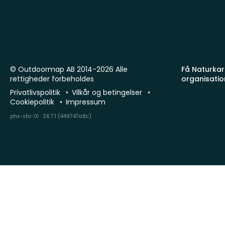
© Outdoormap AB 2014-2026 Alle
Få Naturkart
rettigheder forbeholdes
organisatio
Privatlivspolitik
Vilkår og betingelser
Cookiepolitik
Impressum
phx-sto-01 · 26.7.1 (449747a8c)