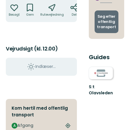
stoppe
afgang
og
Besøgt
Gem
Rutevejledning
Del
ankoms
Søg efter
offentlig
transport
Vejrudsigt (kl. 12.00)
Guides
Indlæser...
S:t
Olavsleden
S:t
Olavsleden
Kom hertil med offentlig
-
transport
Följ
S:t
Afgang
Olavs
A
Find