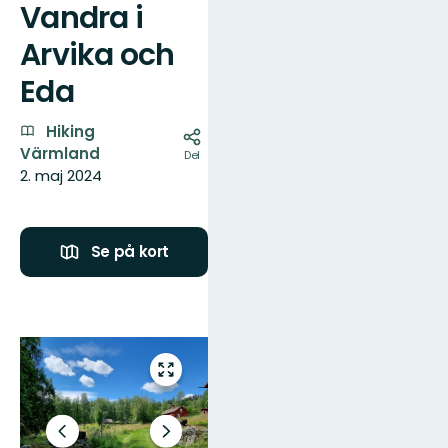
Vandra i
Kort
Arvika och
Eda
Hiking
Värmland
Del
2. maj 2024
Se på kort
Jordkä
Gunna
Foto: 
Billeder
Gå
til
fuld
skærm
Forrige
Næste