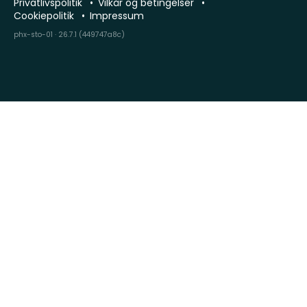
Privatlivspolitik
Vilkår og betingelser
Cookiepolitik
Impressum
phx-sto-01 · 26.7.1 (449747a8c)