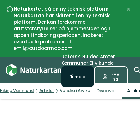
Naturkortet på en ny teknisk platform
Luk
Naturkartan har skiftet til en ny teknisk
platform. Der kan forekomme
driftsforstyrrelser på hjemmesiden og i
appen i indkøringsperioden. Indberet
eventuelle problemer til
emil@outdoormap.com.
Udforsk
Guides
Amter
Kommuner
Bliv kunde
Log
Tilmeld
ind
Discover
Artikl
Hiking Värmland
Artikler
Vandra i Arvika och Eda