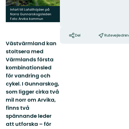
slide
slide
Infart till Lafallhöjden på
Norra Gunnarskogsleden
Norra Gunnarskogsleden
Foto: Arvika kommun
Foto: Arvika kommun
Handlinger
Del
Rutevejlednin
Västvärmland kan
stoltsera med
Värmlands första
kombinationsled
för vandring och
cykel. I Gunnarskog,
som ligger cirka två
mil norr om Arvika,
finns två
spännande leder
att utforska – för