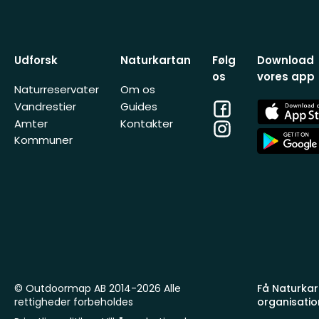
Udforsk
Naturkartan
Følg
Download
os
vores app
Naturreservater
Om os
Facebook
App
Vandrestier
Guides
Store
Amter
Kontakter
Instagram
App
Kommuner
Store
© Outdoormap AB 2014-2026 Alle
Få Naturkart
rettigheder forbeholdes
organisatio