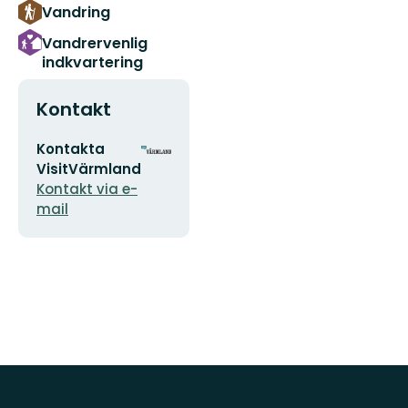
Vandring
Vandrervenlig
indkvartering
Kontakt
E-
Organisationens
Kontakta
mailadresse
logotype
VisitVärmland
Kontakt via e-
mail