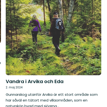
a
Vandra i Arvika och Eda
2. maj 2024
Gunnarskog utanför Arvika är ett stort område som
har såväl en tätort med villaområden, som en
naturskön bygd med sjöarna...