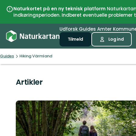
Naturkortet på en ny teknisk platform
Naturkartan 
indkøringsperioden. Indberet eventuelle problemer
Udforsk
Guides
Amter
Kommun
Tilmeld
Log ind
Guides
Hiking Värmland
Artikler