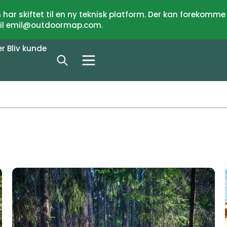
har skiftet til en ny teknisk platform. Der kan forekomme
 til emil@outdoormap.com.
er
Bliv kunde