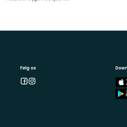
Følg os
Down
Facebook
Instagram
App
Stor
App
Stor