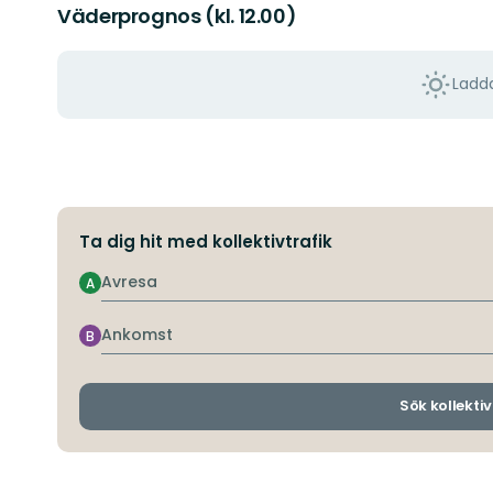
Väderprognos (kl. 12.00)
Ladda
Ta dig hit med kollektivtrafik
Avresa
A
Ankomst
B
Sök kollektiv