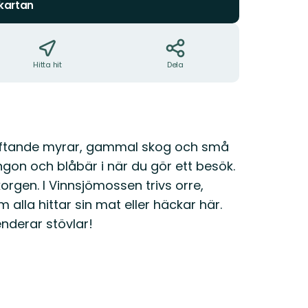
 kartan
Hitta hit
Dela
oftande myrar, gammal skog och små
ngon och blåbär i när du gör ett besök.
rgen. I Vinnsjömossen trivs orre,
alla hittar sin mat eller häckar här.
nderar stövlar!