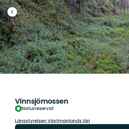
Föregående
bild
Vinnsjömossen
Naturreservat
Guide:
Länsstyrelsen Västmanlands län