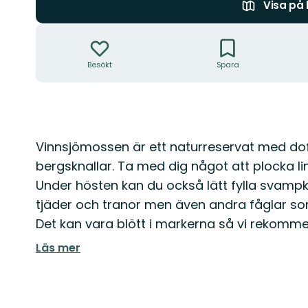
Visa på
Åtgärder
Besökt
Spara
Beskrivning
Vinnsjömossen är ett naturreservat med d
bergsknallar. Ta med dig något att plocka li
Under hösten kan du också lätt fylla svampko
tjäder och tranor men även andra fåglar som 
Det kan vara blött i markerna så vi rekomme
Läs mer