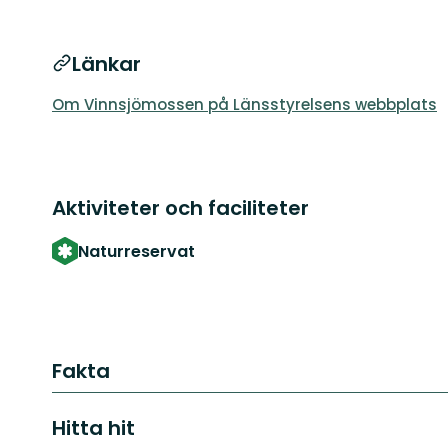
Länkar
Om Vinnsjömossen på Länsstyrelsens webbplats
Aktiviteter och faciliteter
Naturreservat
Fakta
Hitta hit