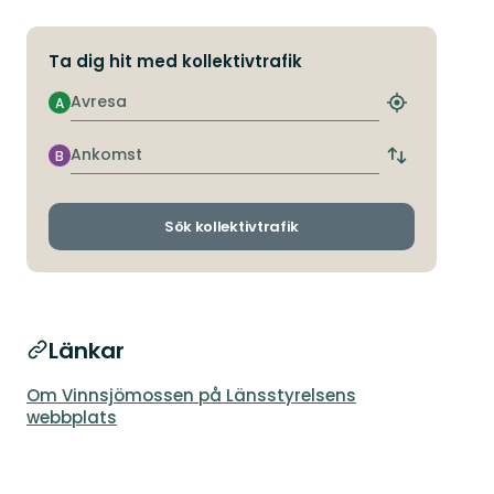
Ta dig hit med kollektivtrafik
Avresa
A
Hitta
närmaste
hållplats
Ankomst
B
Byt
avgångs-
och
ankomsthållp
Sök kollektivtrafik
Länkar
Om Vinnsjömossen på Länsstyrelsens
webbplats