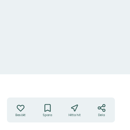
Foto: Ulrika Mogren
Åtgärder
Besökt
Spara
Hitta hit
Dela