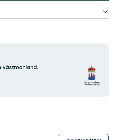
Organisationens
n Västmanland.
logotyp