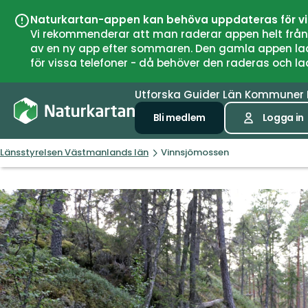
Naturkartan-appen kan behöva uppdateras för v
Vi rekommenderar att man raderar appen helt från si
av en ny app efter sommaren. Den gamla appen laddar
för vissa telefoner - då behöver den raderas och l
Utforska
Guider
Län
Kommuner
Bli medlem
Logga in
Länsstyrelsen Västmanlands län
Vinnsjömossen