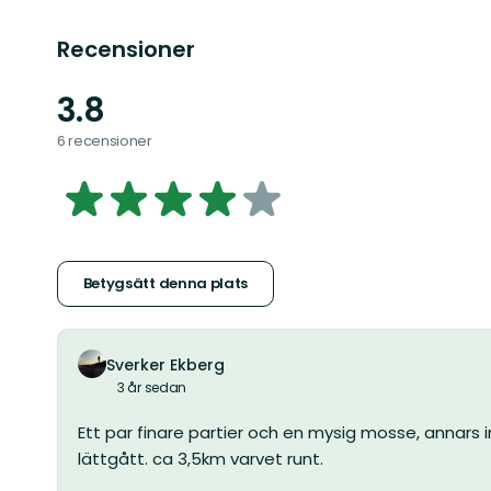
Recensioner
3.8
6 recensioner
3.762477718360072
av
5
Betygsätt denna plats
stjärnor
Sverker Ekberg
3 år sedan
Ett par finare partier och en mysig mosse, annars 
lättgått. ca 3,5km varvet runt.