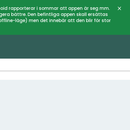
oid rapporterar i sommar att appen är seg mm.
Stän
gera bättre. Den befintliga appen skall ersättas
fline-läge) men det innebär att den blir för stor