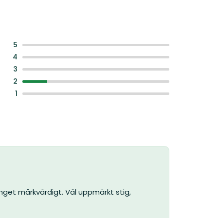
:
5
:
4
:
3
:
2
:
1
inget märkvärdigt. Väl uppmärkt stig,