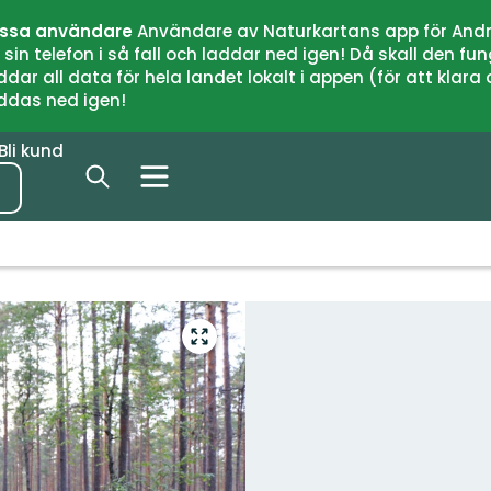
issa användare
Användare av Naturkartans app för Andr
n telefon i så fall och laddar ned igen! Då skall den fun
 all data för hela landet lokalt i appen (för att klara of
addas ned igen!
Bli kund
Gå
till
helskärmsläge