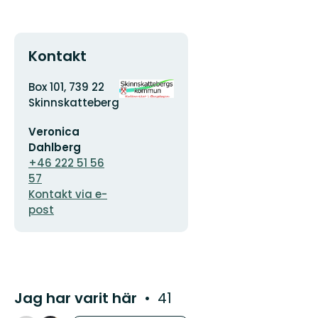
Kontakt
Adress
Organisationens
Box 101, 739 22
logotyp
Skinnskatteberg
E-
Veronica
postadress
Dahlberg
+46 222 51 56
57
Kontakt via e-
post
Jag har varit här
41