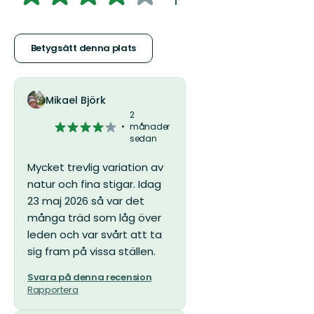
:
1
av
5
Betygsätt denna plats
stjärnor
Mikael Björk
2
4
månader
sedan
av
5
Mycket trevlig variation av
stjärnor
natur och fina stigar. Idag
23 maj 2026 så var det
många träd som låg över
leden och var svårt att ta
sig fram på vissa ställen.
Svara på denna recension
Rapportera