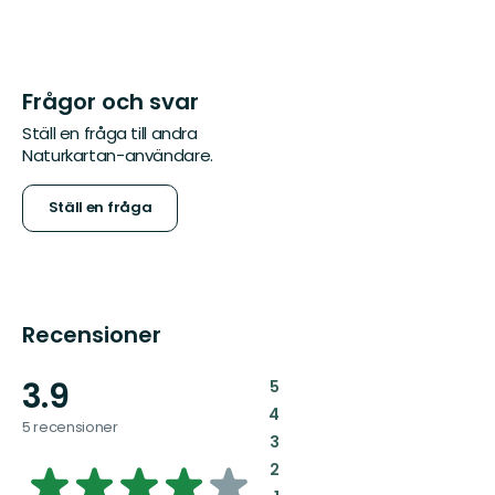
Frågor och svar
Ställ en fråga till andra
Naturkartan-användare.
Ställ en fråga
Recensioner
3.9
:
5
:
4
5 recensioner
:
3
3.9382684750919
:
2