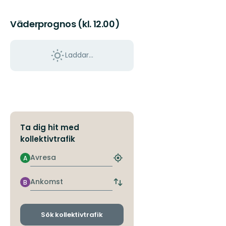
Väderprognos (kl. 12.00)
Laddar...
Ta dig hit med
kollektivtrafik
Avresa
A
Hitta
närmaste
hållplats
Ankomst
B
Byt
avgångs-
och
ankomsthållplatser
Sök kollektivtrafik