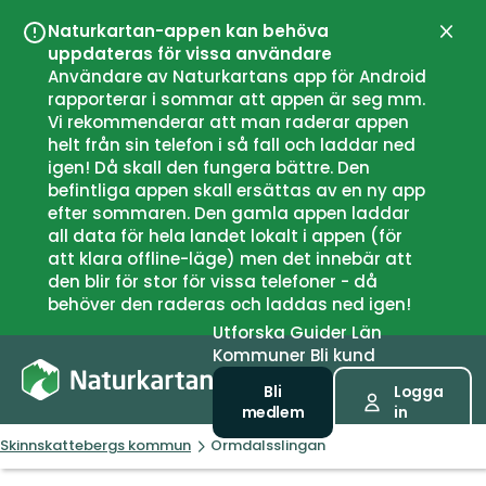
Naturkartan-appen kan behöva
Stän
uppdateras för vissa användare
Användare av Naturkartans app för Android
rapporterar i sommar att appen är seg mm.
Vi rekommenderar att man raderar appen
helt från sin telefon i så fall och laddar ned
igen! Då skall den fungera bättre. Den
befintliga appen skall ersättas av en ny app
efter sommaren. Den gamla appen laddar
all data för hela landet lokalt i appen (för
att klara offline-läge) men det innebär att
den blir för stor för vissa telefoner - då
behöver den raderas och laddas ned igen!
Utforska
Guider
Län
Kommuner
Bli kund
Bli
Logga
medlem
in
Skinnskattebergs kommun
Ormdalsslingan