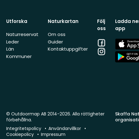
Utforska
Naturkartan
Följ
Ladda ner
oss
app
Naturreservat
Om oss
Facebook
App
Leder
Guider
Store
Län
Kontaktuppgifter
Instagram
App
Kommuner
Store
© Outdoormap AB 2014-2026. Alla rättigheter
Skaffa Natu
förbehållna.
organisat
Integritetspolicy
Användarvillkor
Cookiepolicy
Impressum