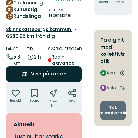
Trailrunning
Besökt
Spara
Hitt
av
hit
Kulturstig
3.9
se
5
recensioner
Rundslinga
stjärnor
Guide:
Skinnskattebergs kommun
6680.95 km från dig
Ta dig hit
Information
med
om
LÄNGD
TID
SVÅRIGHETSGRAD
kollektivtr
leden
5.8
2 h
Röd -
afik
km
krävande
Avresa
A
Visa på kartan
Hitta
närmas
Åtgärder
hållpla
Ankomst
B
Byt
avgång
Besökt
Spara
Hitta
Dela
och
hit
ankomst
Sök
kollektivtrafik
Aktuellt
Just nu har starka