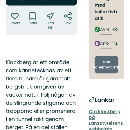
med
Åtgärder
kollektivtr
afik
Besökt
Spara
Hitta
Dela
hit
Avresa
A
Hitta
närmas
hållpla
Ankomst
B
Byt
avgång
och
Beskrivning
ankomst
Klackberg är ett område
Sök
kollektivtrafik
som kännetecknas av ett
flera hundra år gammalt
bergsbruk omgiven av
vacker natur. Följ någon av
Länkar
de slingrande stigarna och
trapporna eller promenera
Om Klackberg
på
i en tunnel rakt genom
Länsstyrelsens
berget. På en del ställen
webbplats