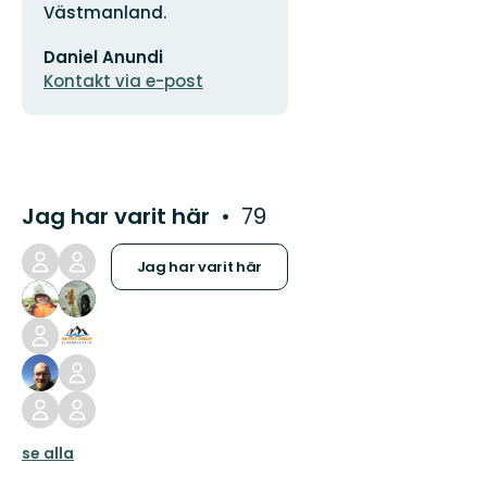
Västmanland.
E-
Daniel Anundi
postadress
Kontakt via e-post
Jag har varit här
79
Jag har varit här
se alla