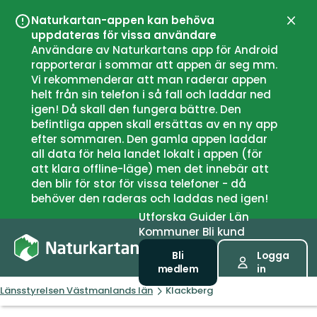
Naturkartan-appen kan behöva
Stän
uppdateras för vissa användare
Användare av Naturkartans app för Android
rapporterar i sommar att appen är seg mm.
Vi rekommenderar att man raderar appen
helt från sin telefon i så fall och laddar ned
igen! Då skall den fungera bättre. Den
befintliga appen skall ersättas av en ny app
efter sommaren. Den gamla appen laddar
all data för hela landet lokalt i appen (för
att klara offline-läge) men det innebär att
den blir för stor för vissa telefoner - då
behöver den raderas och laddas ned igen!
Utforska
Guider
Län
Kommuner
Bli kund
Bli
Logga
medlem
in
Länsstyrelsen Västmanlands län
Klackberg