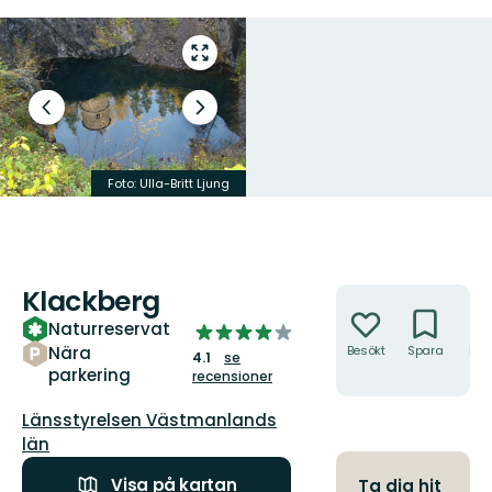
Gå
till
helskärmsläge
Föregående
Nästa
bild
bildspel
Foto: Ulla-Britt Ljung
Foto: Camilla Nyberg
Klackberg
Åtgärder
Naturreservat
4.095811051693405
av
Nära
Besökt
Spara
Hitt
4.1
se
hit
parkering
5
recensioner
stjärnor
Guide:
Länsstyrelsen Västmanlands
län
Visa på kartan
Ta dig hit