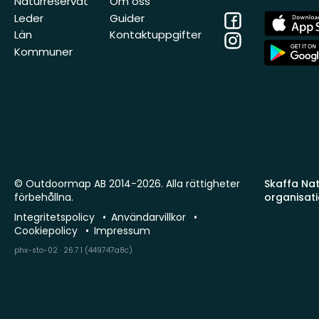
Naturreservat
Om oss
Facebook
App
Leder
Guider
Store
Län
Kontaktuppgifter
Instagram
App
Kommuner
Store
© Outdoormap AB 2014-2026. Alla rättigheter
Skaffa Natu
förbehållna.
organisat
Integritetspolicy
Användarvillkor
Cookiepolicy
Impressum
phx-sto-02 · 26.7.1 (449747a8c)