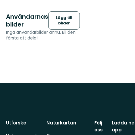
Användarnas
Lägg till
bilder
bilder
Inga användarbilder ännu. Bli den
första att dela!
Utforska
Naturkartan
Följ
Ladda ner
oss
app