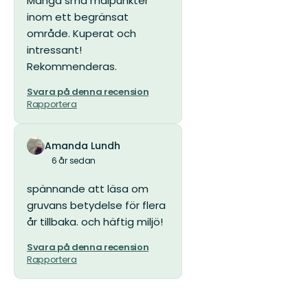
Många små målpunkter
stjärnor
inom ett begränsat
område. Kuperat och
intressant!
Rekommenderas.
Svara på denna recension
Rapportera
Amanda Lundh
6 år sedan
spännande att läsa om
gruvans betydelse för flera
år tillbaka. och häftig miljö!
Svara på denna recension
Rapportera