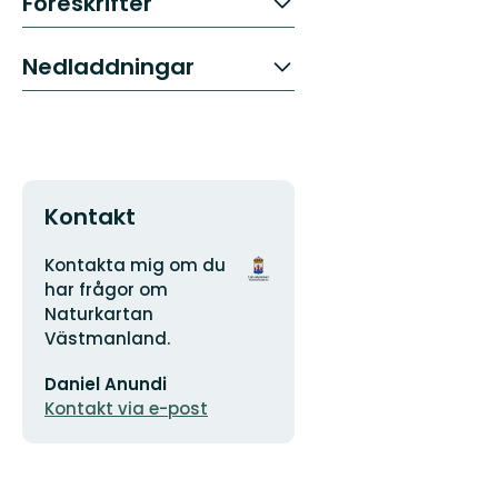
Föreskrifter
Nedladdningar
Kontakt
Adress
Organisationens
Kontakta mig om du
logotyp
har frågor om
Naturkartan
Västmanland.
E-
Daniel Anundi
postadress
Kontakt via e-post