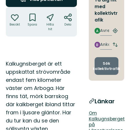
med
Åtgärder
kollektivtr
afik
Besökt
Spara
Hitta
Dela
hit
Avresa
A
Hitta
närmas
hållpla
Ankomst
B
Byt
avgång
och
Beskrivning
ankomst
Kalkugnsberget är ett
Sök
kollektivtrafik
uppskattat strövområde
endast fem kilometer
väster om Arboga. Här
finns tät, mörk barrskog
Länkar
där kalkberget ibland tittar
fram i ljusare gläntor. Har
Om
Kalkugnsberget
du tur kan du se den
på
sällsynta växten