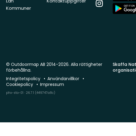
Län
Kontaktuppgifter
Instagram
App
Kommuner
Store
© Outdoormap AB 2014-2026. Alla rättigheter
Skaffa Natu
förbehållna.
organisat
Integritetspolicy
Användarvillkor
Cookiepolicy
Impressum
phx-sto-01 · 26.7.1 (449747a8c)