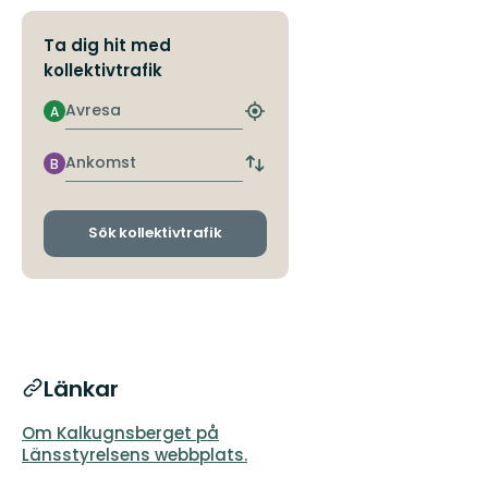
Ta dig hit med
kollektivtrafik
Avresa
A
Hitta
närmaste
hållplats
Ankomst
B
Byt
avgångs-
och
ankomsthållplatser
Sök kollektivtrafik
Länkar
Om Kalkugnsberget på
Länsstyrelsens webbplats.