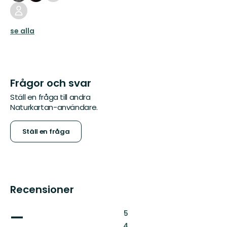
se alla
Frågor och svar
Ställ en fråga till andra
Naturkartan-användare.
Ställ en fråga
Recensioner
—
:
5
:
4