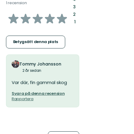
1 recension
:
3
av
:
2
:
1
5
stjärnor
Betygsätt denna plats
Tommy Johansson
2 år sedan
Var där, fin gammal skog
Svara på denna recension
Rapportera