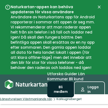
Naturkartan-appen kan behöva
Stän
uppdateras för vissa användare
Användare av Naturkartans app för Android
rapporterar i sommar att appen är seg mm.
Vi rekommenderar att man raderar appen
helt från sin telefon i så fall och laddar ned
igen! Då skall den fungera bättre. Den
befintliga appen skall ersättas av en ny app
efter sommaren. Den gamla appen laddar
all data för hela landet lokalt i appen (för
att klara offline-läge) men det innebär att
den blir för stor för vissa telefoner - då
behöver den raderas och laddas ned igen!
Utforska
Guider
Län
Kommuner
Bli kund
Bli
Logga
medlem
in
Länsstyrelsen Västmanlands län
Kalkugnsberget