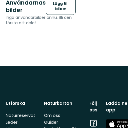
Användarnas
Lägg till
bilder
bilder
Inga användarbilder ännu. Bli den
första att dela!
Utforska
Naturkartan
Följ
Ladda ner
oss
app
Naturreservat
Om oss
Facebook
App
Leder
Guider
Store