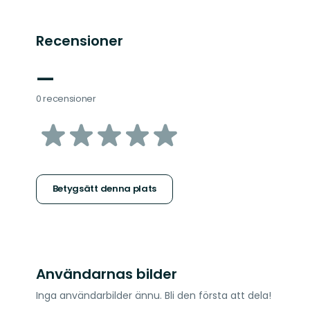
Recensioner
—
0 recensioner
av
5
stjärnor
Betygsätt denna plats
Användarnas bilder
Inga användarbilder ännu. Bli den första att dela!