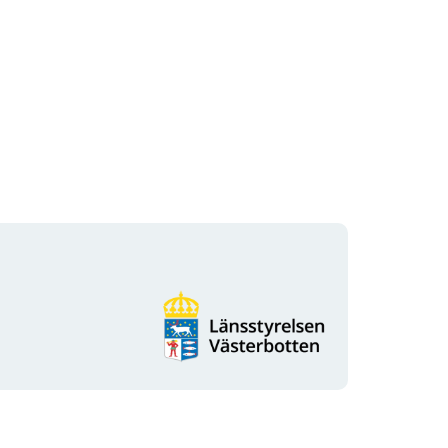
Organisationens
logotyp