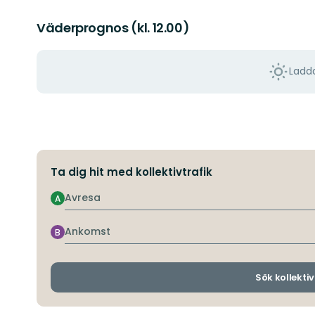
Väderprognos (kl. 12.00)
Ladda
Ta dig hit med kollektivtrafik
Avresa
A
Ankomst
B
Sök kollektiv