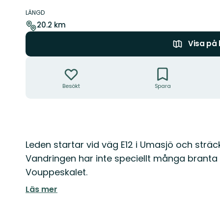
Information
om
LÄNGD
leden
20.2 km
Visa på
Åtgärder
Besökt
Spara
Beskrivning
Leden startar vid väg E12 i Umasjö och sträck
Vandringen har inte speciellt många branta
Vouppeskalet.
Läs mer