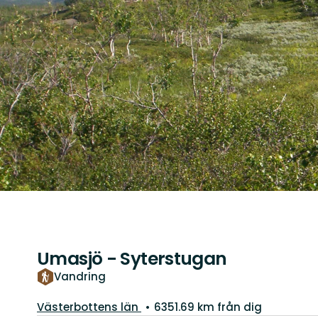
Umasjö - Syterstugan
Vandring
Guide:
Västerbottens län
6351.69 km från dig