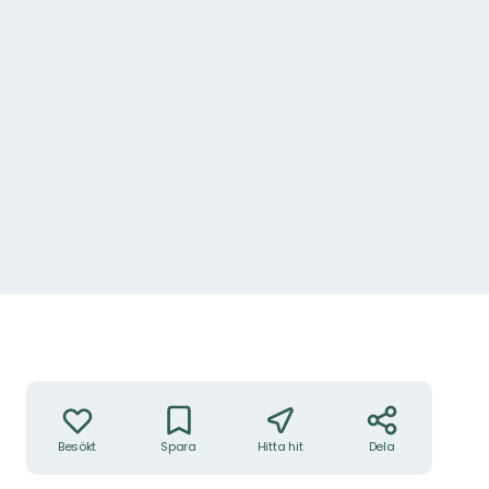
Åtgärder
Besökt
Spara
Hitta hit
Dela