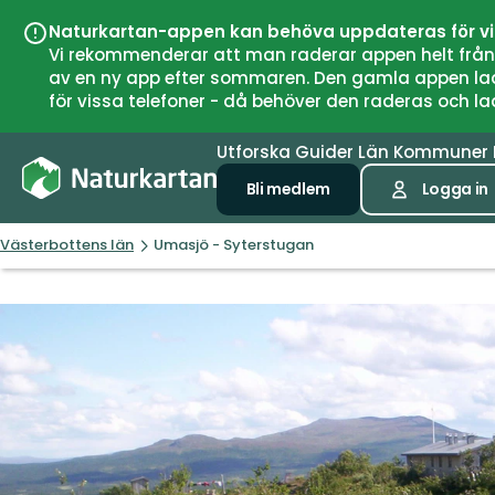
Naturkartan-appen kan behöva uppdateras för v
Vi rekommenderar att man raderar appen helt från si
av en ny app efter sommaren. Den gamla appen laddar
för vissa telefoner - då behöver den raderas och l
Utforska
Guider
Län
Kommuner
Bli medlem
Logga in
Västerbottens län
Umasjö - Syterstugan