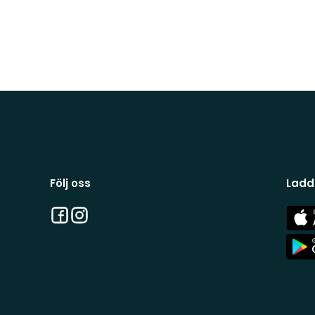
Följ oss
Ladd
Facebook
Instagram
App
Stor
App
Stor