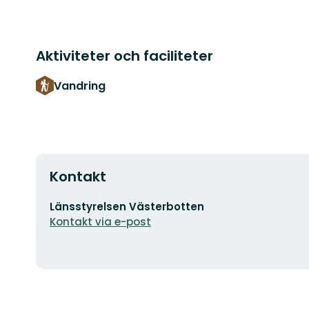
Aktiviteter och faciliteter
Vandring
Kontakt
E-
Länsstyrelsen Västerbotten
postadress
Kontakt via e-post