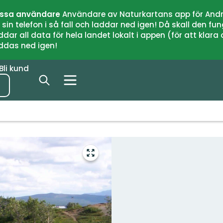
issa användare
Användare av Naturkartans app för Andr
n telefon i så fall och laddar ned igen! Då skall den fun
 all data för hela landet lokalt i appen (för att klara of
addas ned igen!
Bli kund
Gå
till
helskärmsläge