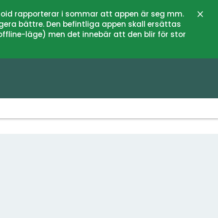
oid rapporterar i sommar att appen är seg mm.
Stän
gera bättre. Den befintliga appen skall ersättas
fline-läge) men det innebär att den blir för stor