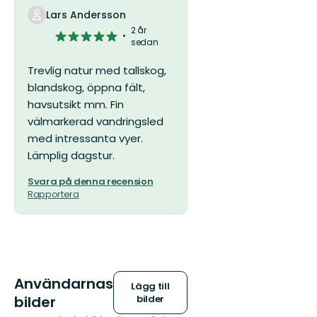
Lars Andersson
2 år
5
sedan
av
5
Trevlig natur med tallskog,
stjärnor
blandskog, öppna fält,
havsutsikt mm. Fin
välmarkerad vandringsled
med intressanta vyer.
Lämplig dagstur.
Svara på denna recension
Rapportera
Användarnas
Lägg till
bilder
bilder