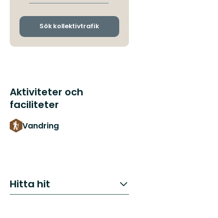
avgångs-
och
ankomsthållplatser
Sök kollektivtrafik
Aktiviteter och
faciliteter
Vandring
Hitta hit