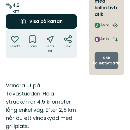
med
leden
4.5
kollektivtr
km
afik
Visa på kartan
Avresa
A
Hitta
Åtgärder
närmas
hållpla
Ankomst
B
Byt
avgång
Besökt
Spara
Hitta
Dela
hit
och
ankomst
Sök
kollektivtrafik
Beskrivning
Vandra ut på
Tavastudden. Hela
sträckan är 4,5 kilometer
lång enkel väg. Efter 2,5 km
når du ett vindskydd med
grillplats.