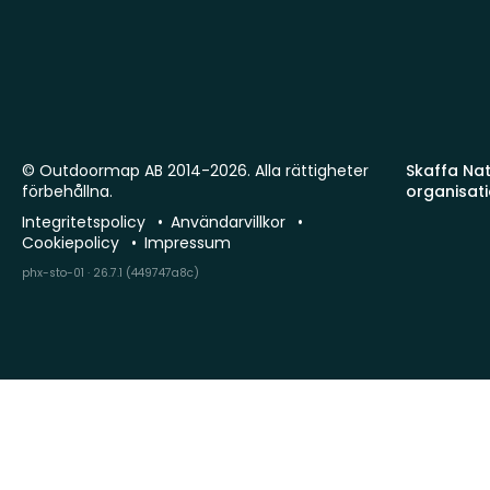
© Outdoormap AB 2014-2026. Alla rättigheter
Skaffa Natu
förbehållna.
organisat
Integritetspolicy
Användarvillkor
Cookiepolicy
Impressum
phx-sto-01 · 26.7.1 (449747a8c)