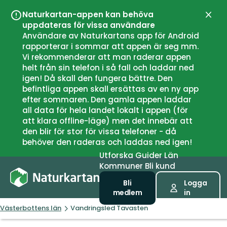
Naturkartan-appen kan behöva
Stän
uppdateras för vissa användare
Användare av Naturkartans app för Android
rapporterar i sommar att appen är seg mm.
Vi rekommenderar att man raderar appen
helt från sin telefon i så fall och laddar ned
igen! Då skall den fungera bättre. Den
befintliga appen skall ersättas av en ny app
efter sommaren. Den gamla appen laddar
all data för hela landet lokalt i appen (för
att klara offline-läge) men det innebär att
den blir för stor för vissa telefoner - då
behöver den raderas och laddas ned igen!
Utforska
Guider
Län
Kommuner
Bli kund
Bli
Logga
medlem
in
Västerbottens län
Vandringsled Tavasten