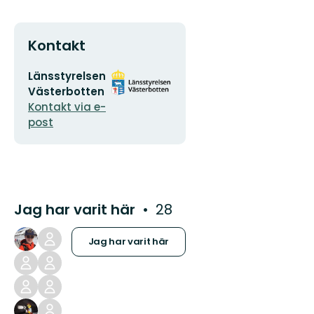
Kontakt
E-
Organisationens
Länsstyrelsen
postadress
logotyp
Västerbotten
Kontakt via e-
post
Jag har varit här
28
Jag har varit här