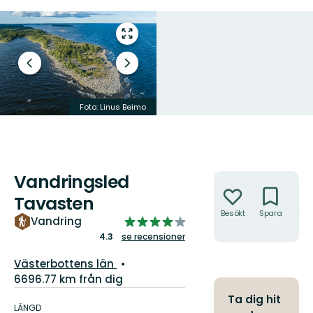
Gå
till
helskärmsläge
Föregående
Nästa
bild
bildspel
Foto: Linus Beimo
Foto: Emma Johansson
Vandringsled
Åtgärder
Tavasten
Besökt
Spara
Hitt
4.2624777183600715
Vandring
hit
av
4.3
se recensioner
5
Guide:
Västerbottens län
stjärnor
6696.77 km från dig
Information
Ta dig hit
om
LÄNGD