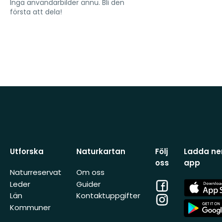
Inga användarbilder ännu. Bli den
första att dela!
Utforska
Naturkartan
Följ
Ladda ner
oss
app
Naturreservat
Om oss
Facebook
App
Leder
Guider
Store
Län
Kontaktuppgifter
Instagram
App
Kommuner
Store