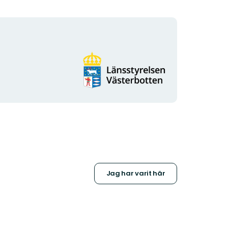
Organisationens
logotyp
Jag har varit här