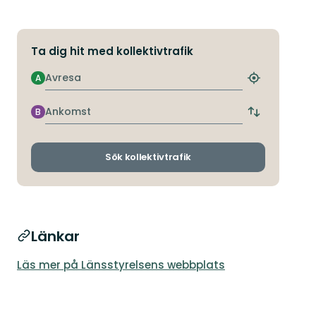
Ta dig hit med kollektivtrafik
Avresa
A
Hitta
närmaste
hållplats
Ankomst
B
Byt
avgångs-
och
ankomsthållp
Sök kollektivtrafik
Länkar
Läs mer på Länsstyrelsens webbplats