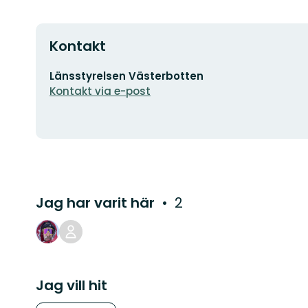
Kontakt
E-
Länsstyrelsen Västerbotten
postadress
Kontakt via e-post
Jag har varit här
2
Jag vill hit