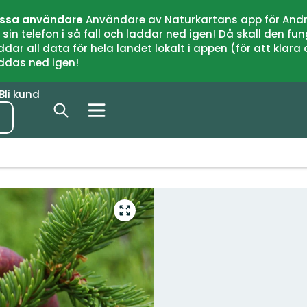
issa användare
Användare av Naturkartans app för Andr
n telefon i så fall och laddar ned igen! Då skall den fun
 all data för hela landet lokalt i appen (för att klara of
addas ned igen!
Bli kund
Gå
till
helskärmsläge