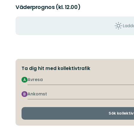
Väderprognos (kl. 12.00)
Ladda
Ta dig hit med kollektivtrafik
Avresa
A
Ankomst
B
Sök kollektiv