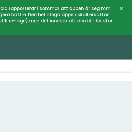
oid rapporterar i sommar att appen är seg mm.
Stän
gera bättre. Den befintliga appen skall ersättas
fline-läge) men det innebär att den blir för stor