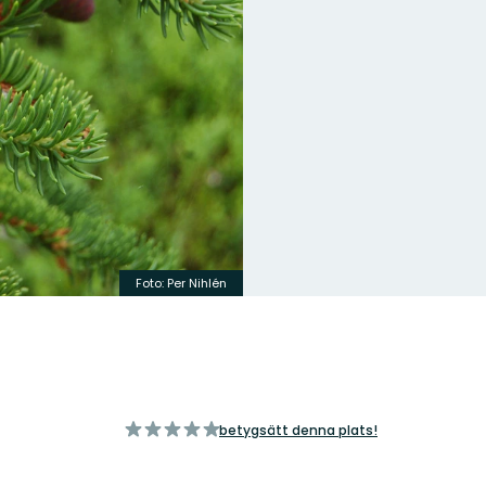
Foto: Per Nihlén
av
betygsätt denna plats!
5
stjärnor