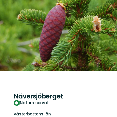
Näversjöberget
Naturreservat
Guide:
Västerbottens län