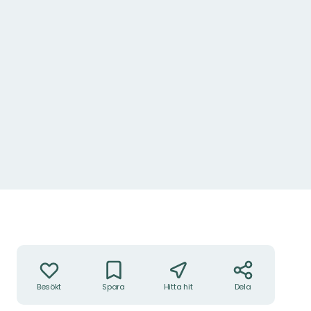
Åtgärder
Besökt
Spara
Hitta hit
Dela