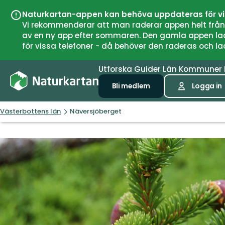
Naturkartan-appen kan behöva uppdateras för v
Vi rekommenderar att man raderar appen helt från si
av en ny app efter sommaren. Den gamla appen laddar
för vissa telefoner - då behöver den raderas och l
Utforska
Guider
Län
Kommuner
Bli medlem
Logga in
Västerbottens län
Näversjöberget