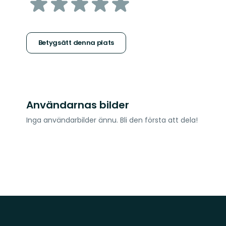
av
5
stjärnor
Betygsätt denna plats
Användarnas bilder
Inga användarbilder ännu. Bli den första att dela!