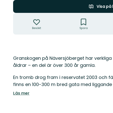
Visa på
Åtgärder
Besökt
Spara
Beskrivning
Granskogen på Näversjöberget har verkliga ur
åldrar – en del är över 300 år gamla.
En tromb drog fram i reservatet 2003 och fä
finns en 100-300 m bred gata med liggande
Läs mer