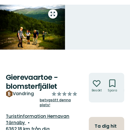
Gå
till
helskärmsläge
Gierevaartoe -
Åtgärder
blomsterfjället
Besökt
Spara
Hitt
av
Vandring
hit
5
betygsätt denna
plats!
stjärnor
Guide:
Turistinformation Hemavan
Tärnaby
Ta dig hit
6362.18 km från dig