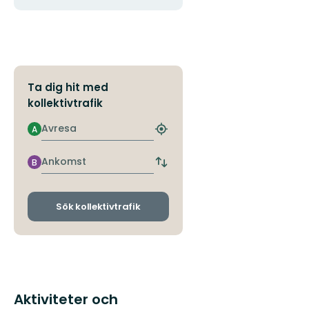
Ta dig hit med
kollektivtrafik
Avresa
A
Hitta
närmaste
hållplats
Ankomst
B
Byt
avgångs-
och
ankomsthållplatser
Sök kollektivtrafik
Aktiviteter och