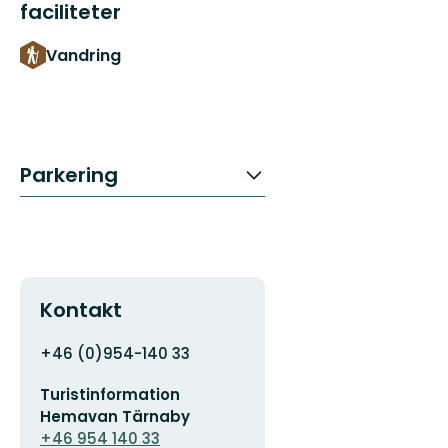
faciliteter
Vandring
Parkering
Kontakt
Adress
+46 (0)954-140 33
E-
Turistinformation
postadress
Hemavan Tärnaby
+46 954 140 33