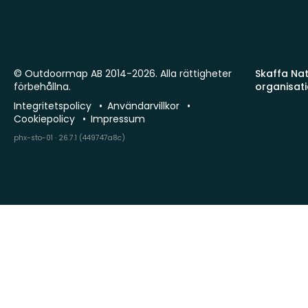
© Outdoormap AB 2014-2026. Alla rättigheter
Skaffa Natu
förbehållna.
organisat
Integritetspolicy
Användarvillkor
Cookiepolicy
Impressum
phx-sto-01 · 26.7.1 (449747a8c)