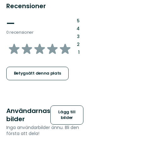
Recensioner
—
:
5
:
4
0 recensioner
:
3
av
:
2
:
1
5
stjärnor
Betygsätt denna plats
Användarnas
Lägg till
bilder
bilder
Inga användarbilder ännu. Bli den
första att dela!