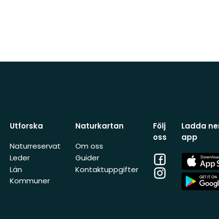
Utforska
Naturkartan
Följ
Ladda ner
oss
app
Naturreservat
Om oss
Facebook
App
Leder
Guider
Store
Län
Kontaktuppgifter
Instagram
App
Kommuner
Store