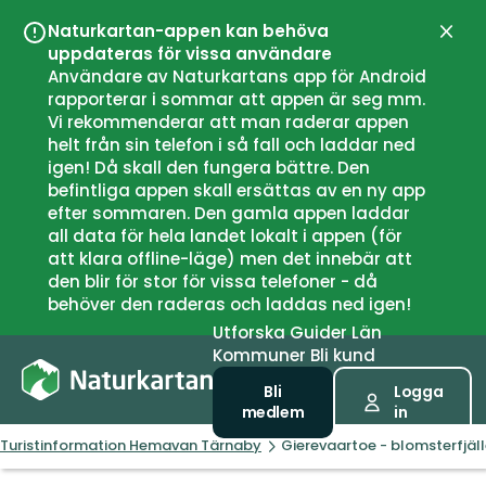
Naturkartan-appen kan behöva
Stän
uppdateras för vissa användare
Användare av Naturkartans app för Android
rapporterar i sommar att appen är seg mm.
Vi rekommenderar att man raderar appen
helt från sin telefon i så fall och laddar ned
igen! Då skall den fungera bättre. Den
befintliga appen skall ersättas av en ny app
efter sommaren. Den gamla appen laddar
all data för hela landet lokalt i appen (för
att klara offline-läge) men det innebär att
den blir för stor för vissa telefoner - då
behöver den raderas och laddas ned igen!
Utforska
Guider
Län
Kommuner
Bli kund
Bli
Logga
medlem
in
Turistinformation Hemavan Tärnaby
Gierevaartoe - blomsterfjäll