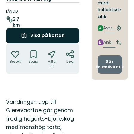
med
Information
kollektivtr
om
LÄNGD
afik
leden
2.7
km
Avresa
A
Hitta
Visa på kartan
närmas
hållpla
Ankomst
B
Byt
Åtgärder
avgång
och
ankomst
Sök
Besökt
Spara
Hitta
Dela
hit
kollektivtrafik
Beskrivning
Vandringen upp till
Gierevaartoe går genom
frodig högörts-björkskog
med manshög torta,