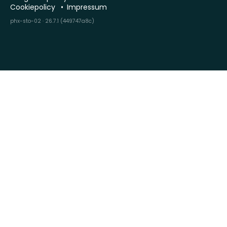
Cookiepolicy
Impressum
phx-sto-02 · 26.7.1 (449747a8c)