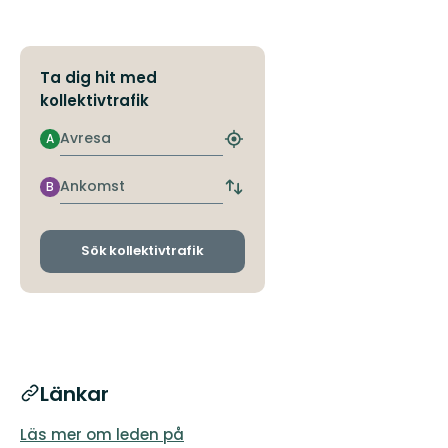
Ta dig hit med
kollektivtrafik
Avresa
A
Hitta
närmaste
hållplats
Ankomst
B
Byt
avgångs-
och
ankomsthållplatser
Sök kollektivtrafik
Länkar
Läs mer om leden på