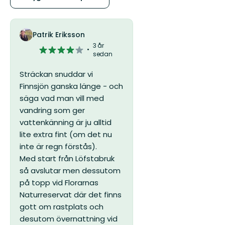
5
stjärnor
Patrik Eriksson
3 år
4
sedan
av
5
Sträckan snuddar vi
stjärnor
Finnsjön ganska länge - och
säga vad man vill med
vandring som ger
vattenkänning är ju alltid
lite extra fint (om det nu
inte är regn förstås).
Med start från Löfstabruk
så avslutar men dessutom
på topp vid Florarnas
Naturreservat där det finns
gott om rastplats och
desutom övernattning vid