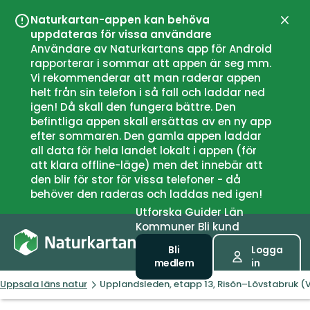
Naturkartan-appen kan behöva
Stän
uppdateras för vissa användare
Användare av Naturkartans app för Android
rapporterar i sommar att appen är seg mm.
Vi rekommenderar att man raderar appen
helt från sin telefon i så fall och laddar ned
igen! Då skall den fungera bättre. Den
befintliga appen skall ersättas av en ny app
efter sommaren. Den gamla appen laddar
all data för hela landet lokalt i appen (för
att klara offline-läge) men det innebär att
den blir för stor för vissa telefoner - då
behöver den raderas och laddas ned igen!
Utforska
Guider
Län
Kommuner
Bli kund
Bli
Logga
medlem
in
Uppsala läns natur
Upplandsleden, etapp 13, Risön–Lövstabruk (V