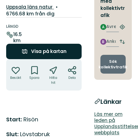
5
med
Guide:
Uppsala läns natur
stjärnor
kollektivtr
6766.68 km från dig
afik
Information
om
Avresa
LÄNGD
A
Hitta
leden
16.5
närmas
km
hållpla
Ankomst
B
Byt
avgång
Visa på kartan
och
ankomst
Sök
Åtgärder
kollektivtrafik
Besökt
Spara
Hitta
Dela
hit
Länkar
Läs mer om
Beskrivning
Start:
Risön
leden på
Upplandsstiftelse
webbplats
Slut:
Lövstabruk