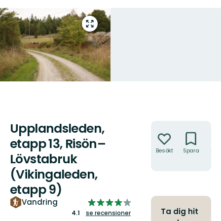
Gå
till
helskärmsläge
Upplandsleden,
Åtgärder
etapp 13, Risön–
Besökt
Spara
Hitt
Lövstabruk
hit
(Vikingaleden,
etapp 9)
4.095811051693405
Vandring
Ta dig hit
av
4.1
se recensioner