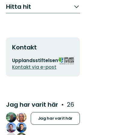
Hitta hit
Kontakt
E-
Organisationens
Upplandsstiftelsen
postadress
logotyp
Kontakt via e-post
Jag har varit här
26
Jag har varit här