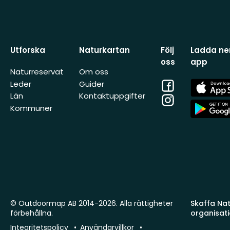
Utforska
Naturkartan
Följ
Ladda ner
oss
app
Naturreservat
Om oss
Facebook
App
Leder
Guider
Store
Län
Kontaktuppgifter
Instagram
App
Kommuner
Store
© Outdoormap AB 2014-2026. Alla rättigheter
Skaffa Natu
förbehållna.
organisat
Integritetspolicy
Användarvillkor