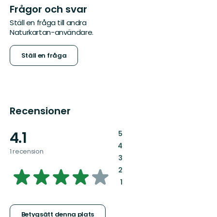
Frågor och svar
Ställ en fråga till andra
Naturkartan-användare.
Ställ en fråga
Recensioner
4.1
:
5
:
4
1 recension
:
3
4.095811051693405
:
2
:
1
av
Betygsätt denna plats