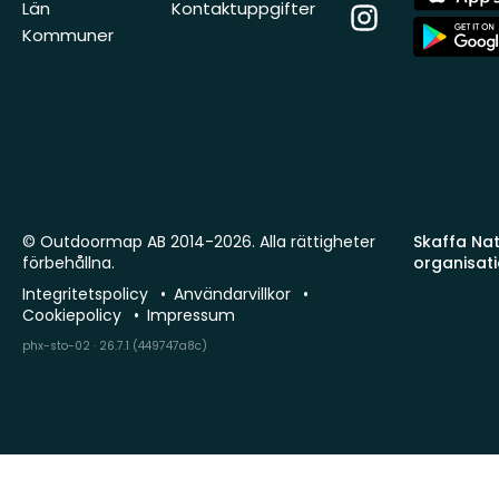
Store
Län
Kontaktuppgifter
Instagram
App
Kommuner
Store
© Outdoormap AB 2014-2026. Alla rättigheter
Skaffa Natu
förbehållna.
organisat
Integritetspolicy
Användarvillkor
Cookiepolicy
Impressum
phx-sto-02 · 26.7.1 (449747a8c)