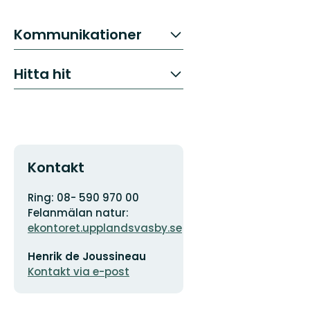
Kommunikationer
Hitta hit
Kontakt
Adress
Organisationens
Ring: 08- 590 970 00
logotyp
Felanmälan natur:
ekontoret.upplandsvasby.se
E-
Henrik de Joussineau
postadress
Kontakt via e-post