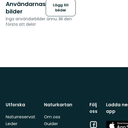
Användarnas
Lägg till
bilder
bilder
Inga användarbilder ännu. Bli den
första att dela!
Utforska
Naturkartan
Följ
Ladda ner
oss
app
Naturreservat
Om oss
Facebook
App
Leder
Guider