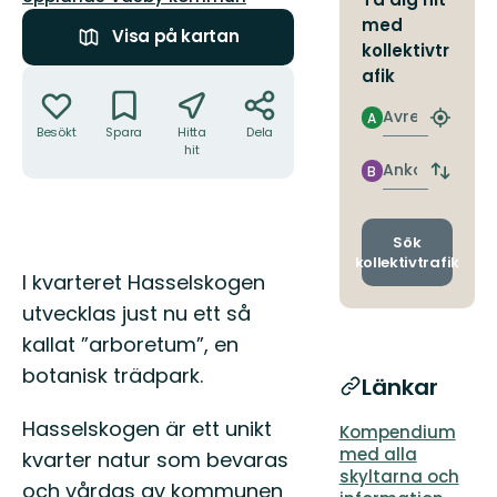
med
Visa på kartan
kollektivtr
Åtgärder
afik
Avresa
A
Hitta
Besökt
Spara
Hitta
Dela
närmas
hit
hållpla
Ankomst
B
Byt
avgång
och
ankomst
Sök
kollektivtrafik
Beskrivning
I kvarteret Hasselskogen
utvecklas just nu ett så
kallat ”arboretum”, en
botanisk trädpark.
Länkar
Hasselskogen är ett unikt
Kompendium
med alla
kvarter natur som bevaras
skyltarna och
och vårdas av kommunen