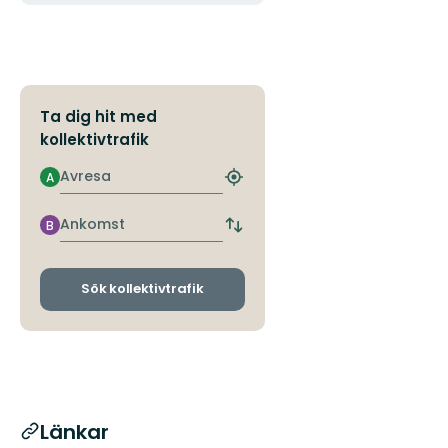
Ta dig hit med
kollektivtrafik
Avresa
A
Hitta
närmaste
hållplats
Ankomst
B
Byt
avgångs-
och
ankomsthållplatser
Sök kollektivtrafik
Länkar