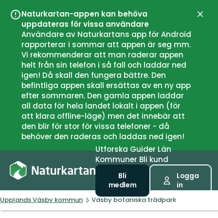
Naturkartan-appen kan behöva
Stän
uppdateras för vissa användare
Användare av Naturkartans app för Android
rapporterar i sommar att appen är seg mm.
Vi rekommenderar att man raderar appen
helt från sin telefon i så fall och laddar ned
igen! Då skall den fungera bättre. Den
befintliga appen skall ersättas av en ny app
efter sommaren. Den gamla appen laddar
all data för hela landet lokalt i appen (för
att klara offline-läge) men det innebär att
den blir för stor för vissa telefoner - då
behöver den raderas och laddas ned igen!
Utforska
Guider
Län
Kommuner
Bli kund
Bli
Logga
medlem
in
Upplands Väsby kommun
Väsby botaniska trädpark