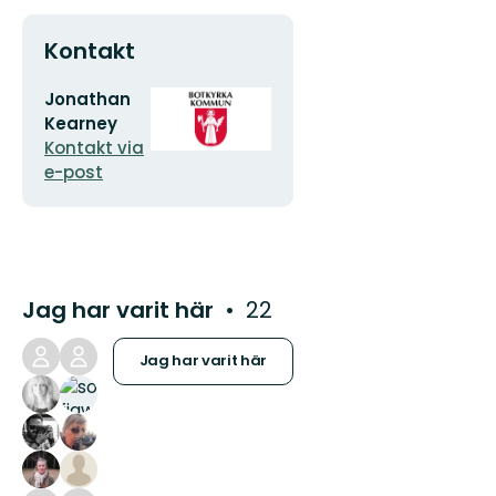
Kontakt
E-
Organisationens
Jonathan
postadress
logotyp
Kearney
Kontakt via
e-post
Jag har varit här
22
Jag har varit här