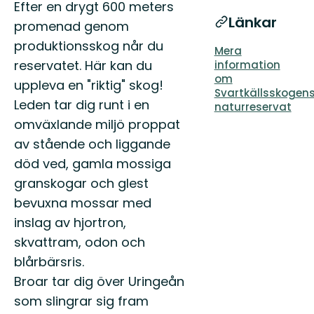
Beskrivning
Efter en drygt 600 meters
Länkar
promenad genom
produktionsskog når du
Mera
reservatet. Här kan du
information
om
uppleva en "riktig" skog!
Svartkällsskogen
Leden tar dig runt i en
naturreservat
omväxlande miljö proppat
av stående och liggande
död ved, gamla mossiga
granskogar och glest
bevuxna mossar med
inslag av hjortron,
skvattram, odon och
blårbärsris.
Broar tar dig över Uringeån
som slingrar sig fram