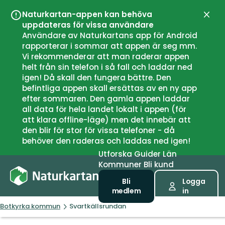
Naturkartan-appen kan behöva
Stän
uppdateras för vissa användare
Användare av Naturkartans app för Android
rapporterar i sommar att appen är seg mm.
Vi rekommenderar att man raderar appen
helt från sin telefon i så fall och laddar ned
igen! Då skall den fungera bättre. Den
befintliga appen skall ersättas av en ny app
efter sommaren. Den gamla appen laddar
all data för hela landet lokalt i appen (för
att klara offline-läge) men det innebär att
den blir för stor för vissa telefoner - då
behöver den raderas och laddas ned igen!
Utforska
Guider
Län
Kommuner
Bli kund
Bli
Logga
medlem
in
Botkyrka kommun
Svartkällsrundan