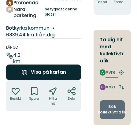
Promenad
Besökt
Spara
Hitt
5
hit
Nära
betygsätt denna
stjärnor
plats!
parkering
Guide:
Botkyrka kommun
6839.44 km från dig
Ta dig hit
Information
med
om
LÄNGD
leden
kollektivtr
4.0
afik
km
Avresa
Visa på kartan
A
Hitta
närmas
Åtgärder
hållpla
Ankomst
B
Byt
avgång
Besökt
Spara
Hitta
Dela
och
hit
ankomst
Sök
kollektivtrafik