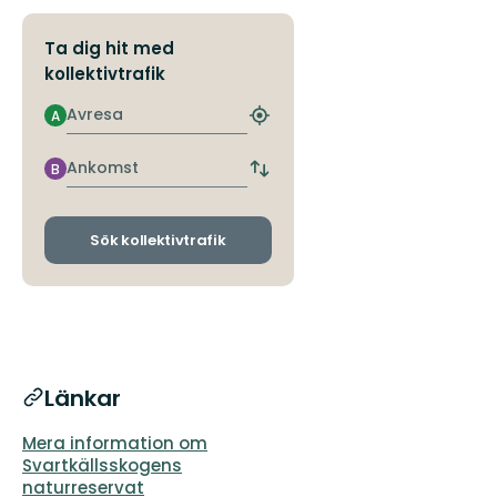
Ta dig hit med
kollektivtrafik
Avresa
A
Hitta
närmaste
hållplats
Ankomst
B
Byt
avgångs-
och
ankomsthållplatser
Sök kollektivtrafik
Länkar
Mera information om
Svartkällsskogens
naturreservat