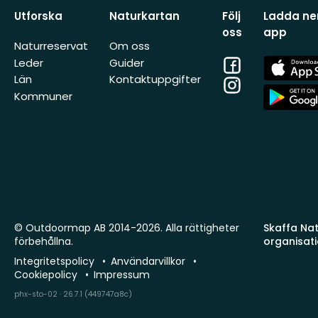
Utforska
Naturkartan
Följ
Ladda ner
oss
app
Naturreservat
Om oss
Facebook
App
Leder
Guider
Store
Län
Kontaktuppgifter
Instagram
App
Kommuner
Store
© Outdoormap AB 2014-2026. Alla rättigheter
Skaffa Natu
förbehållna.
organisat
Integritetspolicy
Användarvillkor
Cookiepolicy
Impressum
phx-sto-02 · 26.7.1 (449747a8c)