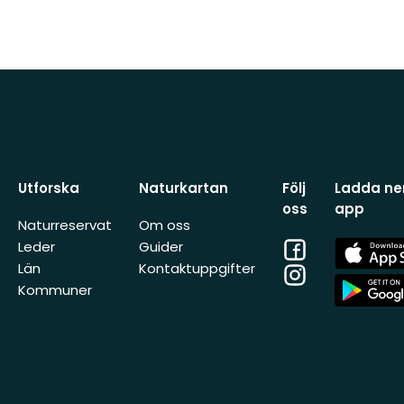
Utforska
Naturkartan
Följ
Ladda ner
oss
app
Naturreservat
Om oss
Facebook
App
Leder
Guider
Store
Län
Kontaktuppgifter
Instagram
App
Kommuner
Store