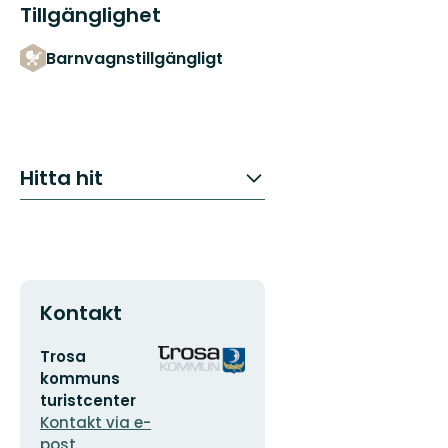
Tillgänglighet
Barnvagnstillgängligt
Hitta hit
Kontakt
E-
Organisationens
Trosa
postadress
logotyp
kommuns
turistcenter
Kontakt via e-
post