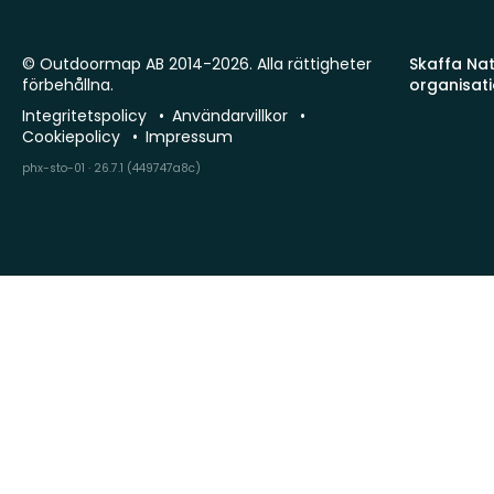
© Outdoormap AB 2014-2026. Alla rättigheter
Skaffa Natu
förbehållna.
organisat
Integritetspolicy
Användarvillkor
Cookiepolicy
Impressum
phx-sto-01 · 26.7.1 (449747a8c)