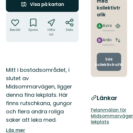
med
Visa på kartan
kollektivtr
Åtgärder
afik
Avresa
A
Hitta
Besökt
Spara
Hitta
Dela
närmas
hit
hållpla
Ankomst
B
Byt
avgång
och
ankomst
Sök
kollektivtrafik
Beskrivning
Mitt i bostadsområdet, i
slutet av
Midsommarvägen, ligger
denna fina lekplats. Här
Länkar
finns rutschkana, gungor
Felanmälan för
och flera andra roliga
Midsommarväge
saker att leka med.
lekplats
Läs mer