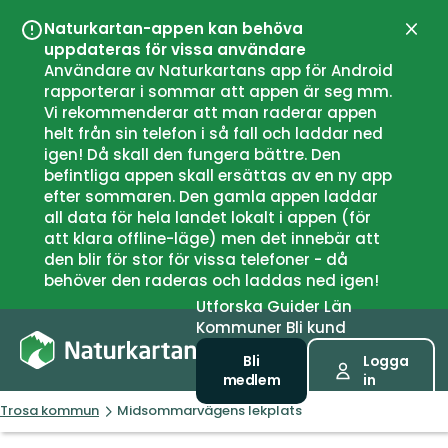
Naturkartan-appen kan behöva
Stän
uppdateras för vissa användare
Användare av Naturkartans app för Android
rapporterar i sommar att appen är seg mm.
Vi rekommenderar att man raderar appen
helt från sin telefon i så fall och laddar ned
igen! Då skall den fungera bättre. Den
befintliga appen skall ersättas av en ny app
efter sommaren. Den gamla appen laddar
all data för hela landet lokalt i appen (för
att klara offline-läge) men det innebär att
den blir för stor för vissa telefoner - då
behöver den raderas och laddas ned igen!
Utforska
Guider
Län
Kommuner
Bli kund
Bli
Logga
medlem
in
Trosa kommun
Midsommarvägens lekplats