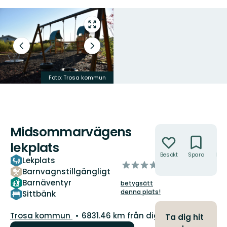
Gå
till
helskärmsläge
Föregående
Nästa
bild
bildspel
Foto: Trosa kommun
Foto: Trosa kommun
Midsommarvägens
Åtgärder
lekplats
Besökt
Spara
Hitt
Lekplats
av
hit
Barnvagnstillgängligt
5
Barnäventyr
betygsätt
stjärnor
denna plats!
Sittbänk
Guide:
Trosa kommun
6831.46 km från dig
Ta dig hit