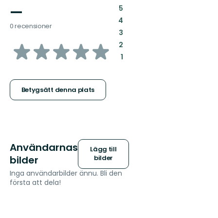
—
:
5
:
4
0 recensioner
:
3
av
:
2
:
1
5
stjärnor
Betygsätt denna plats
Användarnas
Lägg till
bilder
bilder
Inga användarbilder ännu. Bli den
första att dela!