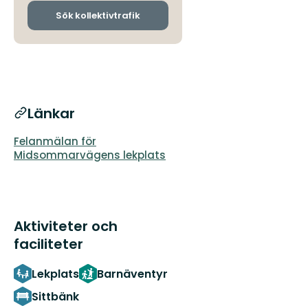
och
ankomsthållplatser
Sök kollektivtrafik
Länkar
Felanmälan för
Midsommarvägens lekplats
Aktiviteter och
faciliteter
Lekplats
Barnäventyr
Sittbänk