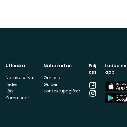
Utforska
Naturkartan
Följ
Ladda ner
oss
app
Naturreservat
Om oss
Facebook
App
Leder
Guider
Store
Län
Kontaktuppgifter
Instagram
App
Kommuner
Store