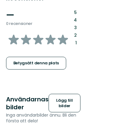
—
:
5
:
4
0 recensioner
:
3
av
:
2
:
1
5
stjärnor
Betygsätt denna plats
Användarnas
Lägg till
bilder
bilder
Inga användarbilder ännu. Bli den
första att dela!