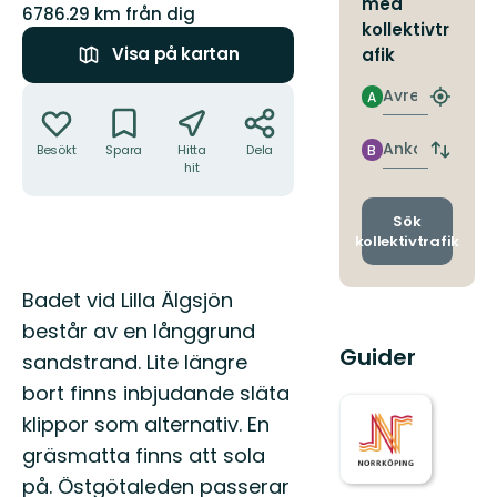
med
6786.29 km från dig
kollektivtr
Visa på kartan
afik
Åtgärder
Avresa
A
Hitta
närmas
hållpla
Ankomst
Besökt
Spara
Hitta
Dela
B
Byt
hit
avgång
och
ankomst
Sök
kollektivtrafik
Beskrivning
Badet vid Lilla Älgsjön
består av en långgrund
Guider
sandstrand. Lite längre
bort finns inbjudande släta
klippor som alternativ. En
gräsmatta finns att sola
på. Östgötaleden passerar