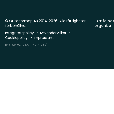
© Outdoormap AB 2014-2026. Alla rättigheter
Skaffa Natu
förbehållna.
organisat
Integritetspolicy
Användarvillkor
Cookiepolicy
Impressum
phx-sto-02 · 26.7.1 (449747a8c)