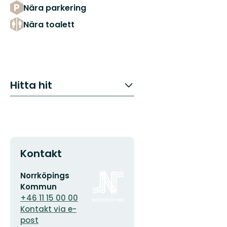
Nära parkering
Nära toalett
Hitta hit
Kontakt
E-
Organisationens
Norrköpings
postadress
logotyp
Kommun
+46 11 15 00 00
Kontakt via e-
post