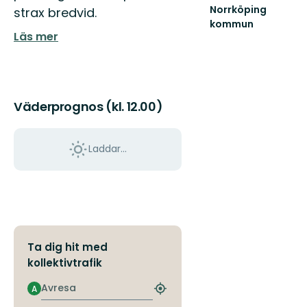
Norrköping
strax bredvid.
kommun
Läs mer
Upplev
det
bästa
av
Norrköpings
vackra
Väderprognos (kl. 12.00)
natur!
Laddar...
Ta dig hit med
kollektivtrafik
Avresa
A
Hitta
närmaste