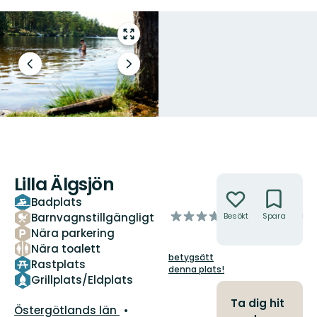
Gå
till
helskärmsläge
Föregående
Nästa
bild
bildspel
Lilla Älgsjön
Åtgärder
Badplats
av
Barnvagnstillgängligt
Besökt
Spara
Hitt
hit
5
Nära parkering
stjärnor
Nära toalett
betygsätt
Rastplats
denna plats!
Grillplats/Eldplats
Ta dig hit
Län:
Östergötlands län