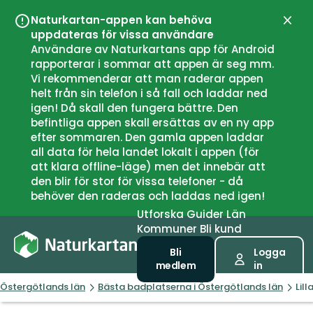
Naturkartan-appen kan behöva
Stän
uppdateras för vissa användare
Användare av Naturkartans app för Android
rapporterar i sommar att appen är seg mm.
Vi rekommenderar att man raderar appen
helt från sin telefon i så fall och laddar ned
igen! Då skall den fungera bättre. Den
befintliga appen skall ersättas av en ny app
efter sommaren. Den gamla appen laddar
all data för hela landet lokalt i appen (för
att klara offline-läge) men det innebär att
den blir för stor för vissa telefoner - då
behöver den raderas och laddas ned igen!
Utforska
Guider
Län
Kommuner
Bli kund
Bli
Logga
medlem
in
Östergötlands län
Bästa badplatserna i Östergötlands län
Lill