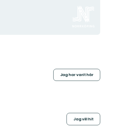
Organisationens
logotyp
Jag har varit här
Jag vill hit