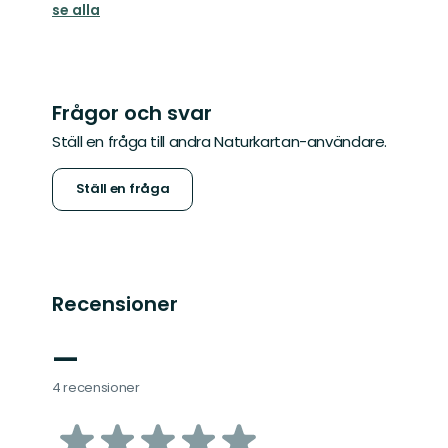
se alla
Frågor och svar
Ställ en fråga till andra Naturkartan-användare.
Ställ en fråga
Recensioner
—
4 recensioner
av