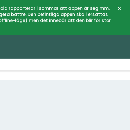
oid rapporterar i sommar att appen är seg mm.
Stän
gera bättre. Den befintliga appen skall ersättas
fline-läge) men det innebär att den blir för stor