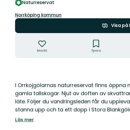
Naturreservat
Guide:
Norrköping kommun
Visa på
Åtgärder
Besökt
Spara
Beskrivning
I Orrkojgölarnas naturreservat finns öppna
gamla tallskogar. Njut av doften av skvatt
läte. Följer du vandringsleden får du uppleva
stanna upp och ta ett dopp i Stora Blankgöl
Läs mer