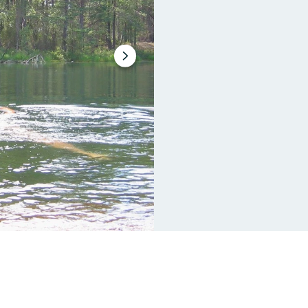
Nästa
bildspel