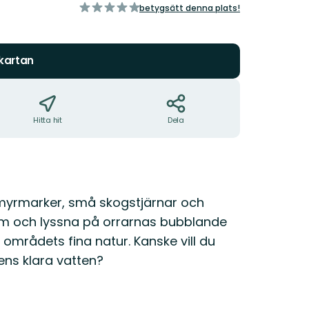
av
betygsätt denna plats!
5
stjärnor
 kartan
Hitta hit
Dela
 myrmarker, små skogstjärnar och
ram och lyssna på orrarnas bubblande
 områdets fina natur. Kanske vill du
ens klara vatten?