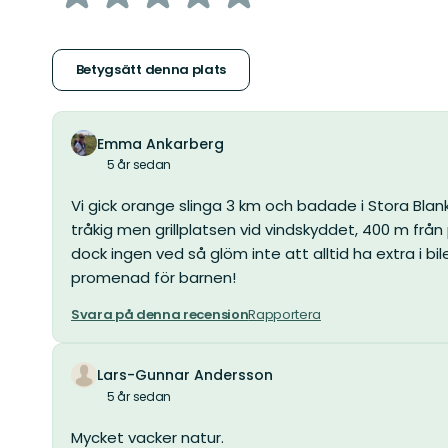
5
stjärnor
Betygsätt denna plats
Emma Ankarberg
5 år sedan
Vi gick orange slinga 3 km och badade i Stora Blank
tråkig men grillplatsen vid vindskyddet, 400 m från 
dock ingen ved så glöm inte att alltid ha extra i bi
promenad för barnen!
Svara på denna recension
Rapportera
Lars-Gunnar Andersson
5 år sedan
Mycket vacker natur.