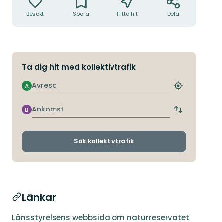
Besökt
Spara
Hitta hit
Dela
Ta dig hit med kollektivtrafik
Avresa
A
Hitta
närmaste
hållplats
Ankomst
B
Byt
avgångs-
och
ankomsthållp
Sök kollektivtrafik
Länkar
Länsstyrelsens webbsida om naturreservatet