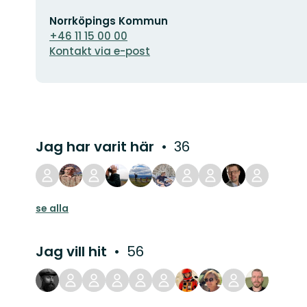
E-
Norrköpings Kommun
postadress
+46 11 15 00 00
Kontakt via e-post
Jag har varit här
36
se alla
Jag vill hit
56