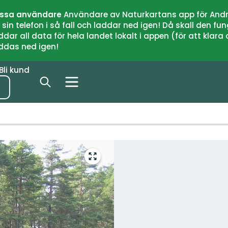
issa användare
Användare av Naturkartans app för Andr
n telefon i så fall och laddar ned igen! Då skall den fun
 all data för hela landet lokalt i appen (för att klara of
addas ned igen!
Bli kund
Gå
till
helskärmsläge