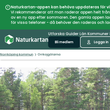
Naturkartan-appen kan behöva uppdateras för v
Vi rekommenderar att man raderar appen helt från si
av en ny app efter sommaren. Den gamla appen laddar
för vissa telefoner - då behöver den raderas och l
Utforska
Guider
Län
Kommuner
Bli medlem
Logga in
Norrköping kommun
Orrkojgölarna