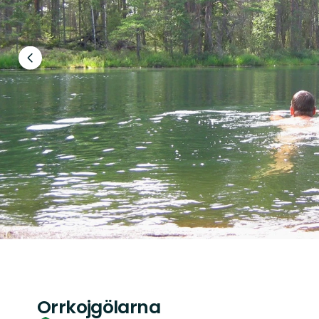
Föregående
bild
Orrkojgölarna