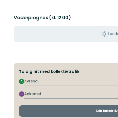
Väderprognos (kl. 12.00)
Ladda
Ta dig hit med kollektivtrafik
Avresa
A
Ankomst
B
Sök kollektiv