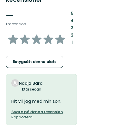
—
:
5
:
4
1 recension
:
3
av
:
2
:
1
5
stjärnor
Betygsätt denna plats
Nadja Bara
13 år sedan
Hit vill jag med min son.
Svara på denna recension
Rapportera