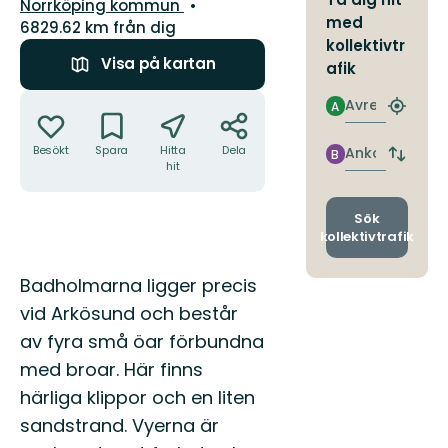
Guide:
Norrköping kommun
med
6829.62 km från dig
kollektivtr
Visa på kartan
afik
Åtgärder
Avresa
A
Hitta
närmas
hållpla
Besökt
Spara
Hitta
Dela
Ankomst
B
Byt
hit
avgång
och
ankomst
Sök
kollektivtrafik
Beskrivning
Badholmarna ligger precis
vid Arkösund och består
av fyra små öar förbundna
med broar. Här finns
härliga klippor och en liten
sandstrand. Vyerna är