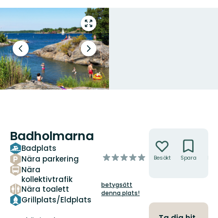
Gå
till
helskärmsläge
Föregående
Nästa
bild
bildspel
Badholmarna
Åtgärder
Badplats
av
Nära parkering
Besökt
Spara
Hitt
5
hit
Nära
stjärnor
kollektivtrafik
betygsätt
Nära toalett
denna plats!
Grillplats/Eldplats
Ta dig hit