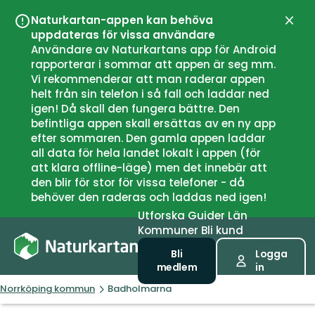
Naturkartan-appen kan behöva
Stän
uppdateras för vissa användare
Användare av Naturkartans app för Android
rapporterar i sommar att appen är seg mm.
Vi rekommenderar att man raderar appen
helt från sin telefon i så fall och laddar ned
igen! Då skall den fungera bättre. Den
befintliga appen skall ersättas av en ny app
efter sommaren. Den gamla appen laddar
all data för hela landet lokalt i appen (för
att klara offline-läge) men det innebär att
den blir för stor för vissa telefoner - då
behöver den raderas och laddas ned igen!
Utforska
Guider
Län
Kommuner
Bli kund
Bli
Logga
medlem
in
Norrköping kommun
Badholmarna