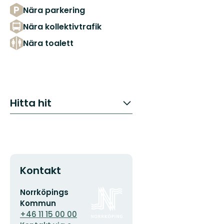
Nära parkering
Nära kollektivtrafik
Nära toalett
Hitta hit
Kontakt
E-
Organisationens
Norrköpings
postadress
logotyp
Kommun
+46 11 15 00 00