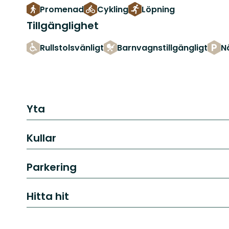
Promenad
Cykling
Löpning
Tillgänglighet
Rullstolsvänligt
Barnvagnstillgängligt
N
Yta
Kullar
Parkering
Hitta hit