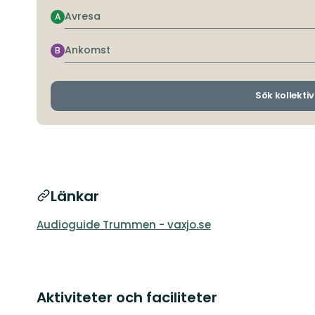
Avresa
A
Ankomst
B
Sök kollektiv
Länkar
Audioguide Trummen - vaxjo.se
Aktiviteter och faciliteter