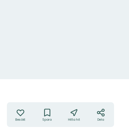
Fotograf: Hans Runesson
Åtgärder
Besökt
Spara
Hitta hit
Dela