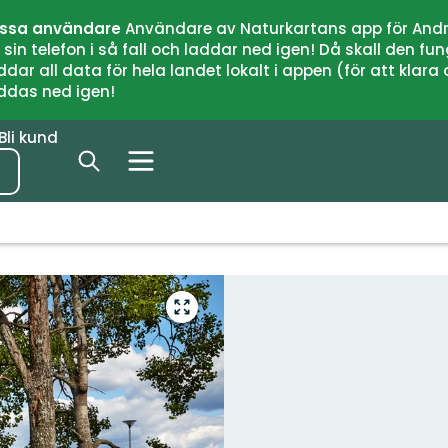
issa användare
Användare av Naturkartans app för Andr
n telefon i så fall och laddar ned igen! Då skall den fun
 all data för hela landet lokalt i appen (för att klara of
addas ned igen!
Bli kund
Gå
till
helskärmsläge