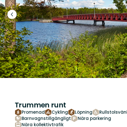
Föregående
bild
Trummen runt
Promenad
Cykling
Löpning
Rullstolsvän
Barnvagnstillgängligt
Nära parkering
Nära kollektivtrafik