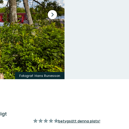
Nästa
bildspel
Fotograf: Hans Runesson
ligt
av
betygsätt denna plats!
5