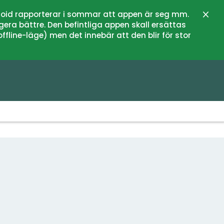
oid rapporterar i sommar att appen är seg mm.
Stän
gera bättre. Den befintliga appen skall ersättas
fline-läge) men det innebär att den blir för stor