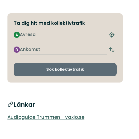
Ta dig hit med kollektivtrafik
Avresa
A
Hitta
närmaste
hållplats
Ankomst
B
Byt
avgångs-
och
ankomsthållp
Sök kollektivtrafik
Länkar
Audioguide Trummen - vaxjo.se