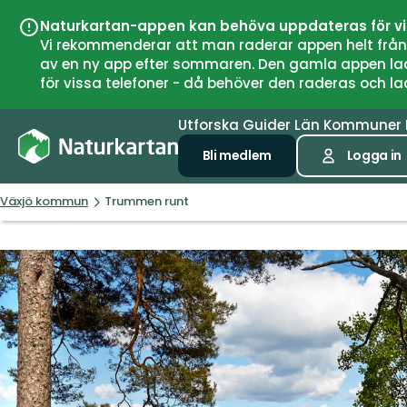
Naturkartan-appen kan behöva uppdateras för v
Vi rekommenderar att man raderar appen helt från si
av en ny app efter sommaren. Den gamla appen laddar
för vissa telefoner - då behöver den raderas och l
Utforska
Guider
Län
Kommuner
Bli medlem
Logga in
Växjö kommun
Trummen runt