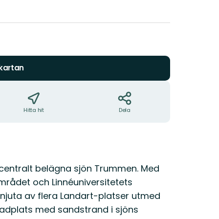
stjärnor
 kartan
Hitta hit
Dela
h centralt belägna sjön Trummen. Med
området och Linnéuniversitetets
 njuta av flera Landart-platser utmed
adplats med sandstrand i sjöns