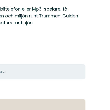
iltelefon eller Mp3-spelare, få
ten och miljön runt Trummen. Guiden
oturs runt sjön.
r...