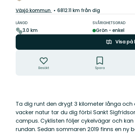
Guide:
Växjö kommun
6812.11 km från dig
Information
om
LÄNGD
SVÅRIGHETSGRAD
leden
3.0 km
Grön - enkel
Visa på
Åtgärder
Besökt
Spara
Beskrivning
Ta dig runt den drygt 3 kilometer långa oc
vacker natur tar du dig förbi Sankt Sigfrids
campus. Cyklisten följer cykelvägar och kan
rundan. Sedan sommaren 2019 finns en ny b