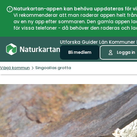
Naturkartan-appen kan behöva uppdateras för v
Vi rekommenderar att man raderar appen helt från si
av en ny app efter sommaren. Den gamla appen laddar
för vissa telefoner - då behöver den raderas och l
Utforska
Guider
Län
Kommuner
Bli medlem
Logga in
Växjö kommun
Singoallas grotta