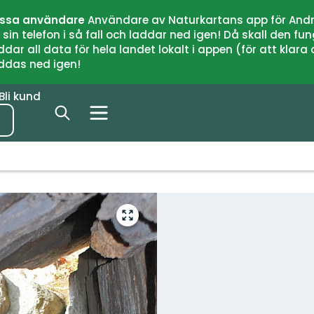
issa användare
Användare av Naturkartans app för Andr
n telefon i så fall och laddar ned igen! Då skall den fun
 all data för hela landet lokalt i appen (för att klara of
addas ned igen!
Bli kund
Gå
till
helskärmsläge