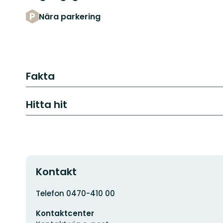
Nära parkering
Fakta
Hitta hit
Kontakt
Adress
Telefon 0470-410 00
E-
Kontaktcenter
postadress