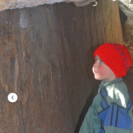
Föregående
bild