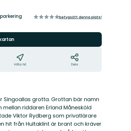
parkering
av
betygsätt denna plats!
5
stjärnor
 kartan
Hitta hit
Dela
ar Singoallas grotta. Grottan bär namn
n mellan riddaren Erland Månesköld
ade Viktor Rydberg som privatlärare
 hit från Hultaklint är brant och kräver