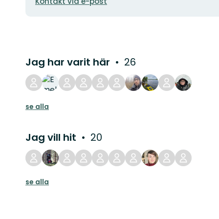
Kontakt via e-post
Jag har varit här
26
se alla
Jag vill hit
20
se alla