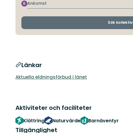
Ankomst
B
Sök kollektiv
Länkar
Aktuella eldningsförbud i länet
Aktiviteter och faciliteter
Klättring
Naturvärde
Barnäventyr
Tillgänglighet