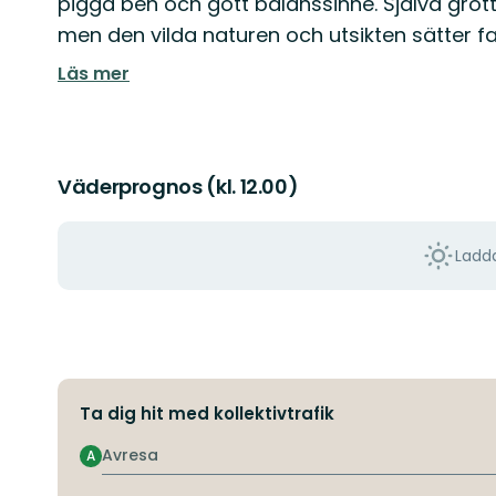
pigga ben och gott balanssinne. Själva gro
men den vilda naturen och utsikten sätter f
Läs mer
Väderprognos (kl. 12.00)
Ladda
Ta dig hit med kollektivtrafik
Avresa
A