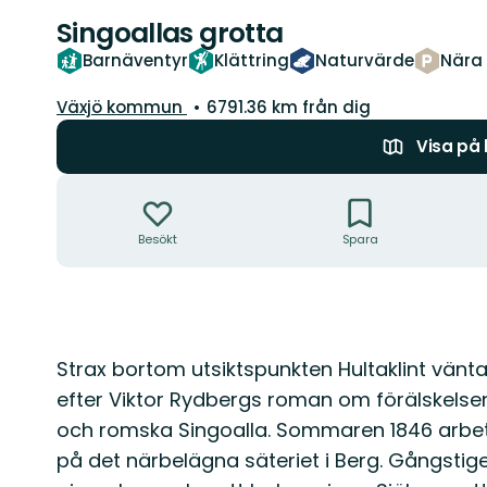
Singoallas grotta
Barnäventyr
Klättring
Naturvärde
Nära 
Guide:
Växjö kommun
6791.36 km från dig
Visa på
Åtgärder
Besökt
Spara
Beskrivning
Strax bortom utsiktspunkten Hultaklint vänt
efter Viktor Rydbergs roman om förälskelse
och romska Singoalla. Sommaren 1846 arbet
på det närbelägna säteriet i Berg. Gångstigen