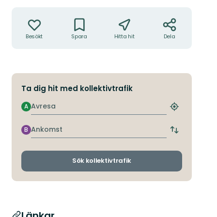
Åtgärder
Besökt
Spara
Hitta hit
Dela
Ta dig hit med kollektivtrafik
Avresa
A
Hitta
närmaste
hållplats
Ankomst
B
Byt
avgångs-
och
ankomsthållp
Sök kollektivtrafik
Länkar