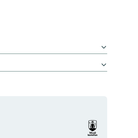
Organisationens
logotyp