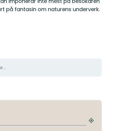
ttan imponerar inte mest på besökaren
art på fantasin om naturens underverk.
r...
Hitta
närmaste