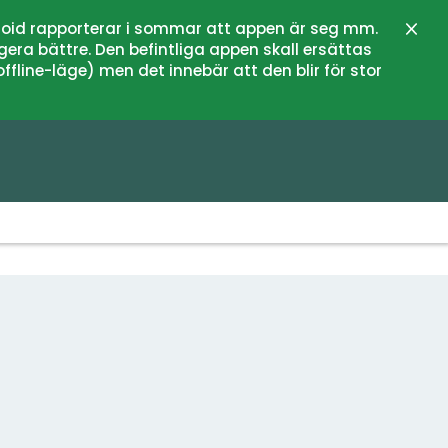
oid rapporterar i sommar att appen är seg mm.
Stän
gera bättre. Den befintliga appen skall ersättas
fline-läge) men det innebär att den blir för stor