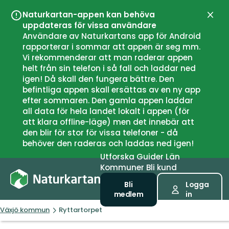
Naturkartan-appen kan behöva
Stän
uppdateras för vissa användare
Användare av Naturkartans app för Android
rapporterar i sommar att appen är seg mm.
Vi rekommenderar att man raderar appen
helt från sin telefon i så fall och laddar ned
igen! Då skall den fungera bättre. Den
befintliga appen skall ersättas av en ny app
efter sommaren. Den gamla appen laddar
all data för hela landet lokalt i appen (för
att klara offline-läge) men det innebär att
den blir för stor för vissa telefoner - då
behöver den raderas och laddas ned igen!
Utforska
Guider
Län
Kommuner
Bli kund
Bli
Logga
medlem
in
Växjö kommun
Ryttartorpet