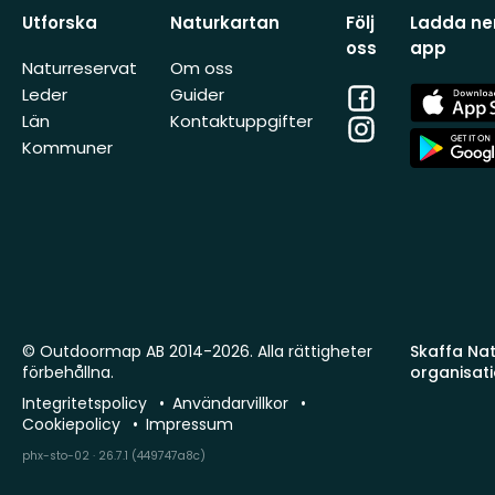
Utforska
Naturkartan
Följ
Ladda ner
oss
app
Naturreservat
Om oss
Facebook
App
Leder
Guider
Store
Län
Kontaktuppgifter
Instagram
App
Kommuner
Store
© Outdoormap AB 2014-2026. Alla rättigheter
Skaffa Natu
förbehållna.
organisat
Integritetspolicy
Användarvillkor
Cookiepolicy
Impressum
phx-sto-02 · 26.7.1 (449747a8c)