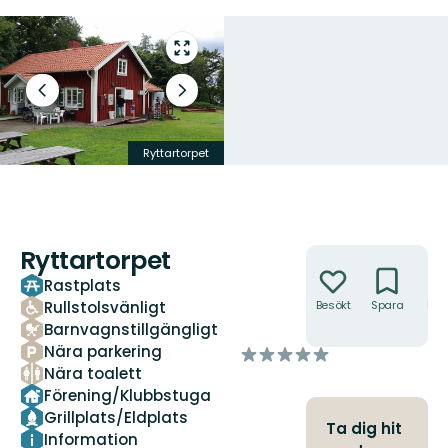
Gå
till
helskärmsläge
Föregående
Nästa
bild
bildspel
Ryttartorpet
En somrig mötesplats
Ryttartorpet
Åtgärder
Rastplats
Rullstolsvänligt
Besökt
Spara
Hitt
hit
Barnvagnstillgängligt
Nära parkering
av
Nära toalett
5
stjärnor
Förening/Klubbstuga
Grillplats/Eldplats
Ta dig hit
Information