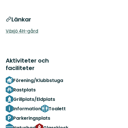
Länkar
Växjö 4H-gård
Aktiviteter och
faciliteter
Förening/Klubbstuga
Rastplats
Grillplats/Eldplats
Information
Toalett
Parkeringsplats
Naturbad
Glasskiosk