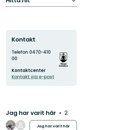
Hitta hit
Kontakt
Adress
Organisationens
Telefon 0470-410
logotyp
00
E-
Kontaktcenter
postadress
Kontakt via e-post
Jag har varit här
2
Jag har varit här