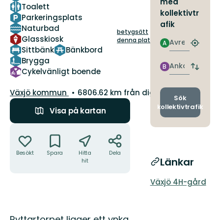
med
Toalett
kollektivtr
Parkeringsplats
afik
Naturbad
betygsätt
Glasskiosk
denna plats!
Avresa
A
Hitta
Sittbänk
Bänkbord
närmas
Brygga
hållpla
Ankomst
B
Byt
Cykelvänligt boende
avgång
och
Guide:
Växjö kommun
6806.62 km från dig
ankomst
Sök
kollektivtrafik
Visa på kartan
Åtgärder
Besökt
Spara
Hitta
Dela
Länkar
hit
Växjö 4H-gård
Beskrivning
Ryttartorpet ligger ett ynka