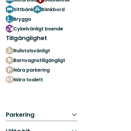
Sittbänk
Bänkbord
Brygga
Cykelvänligt boende
Tillgänglighet
Rullstolsvänligt
Barnvagnstillgängligt
Nära parkering
Nära toalett
Parkering