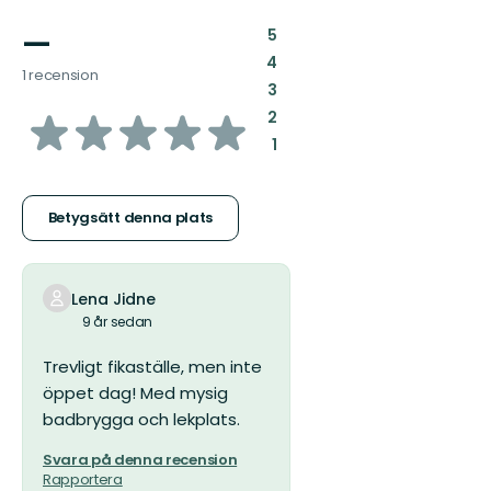
—
:
5
:
4
1 recension
:
3
av
:
2
:
1
5
stjärnor
Betygsätt denna plats
Lena Jidne
9 år sedan
Trevligt fikaställe, men inte
öppet dag! Med mysig
badbrygga och lekplats.
Svara på denna recension
Rapportera