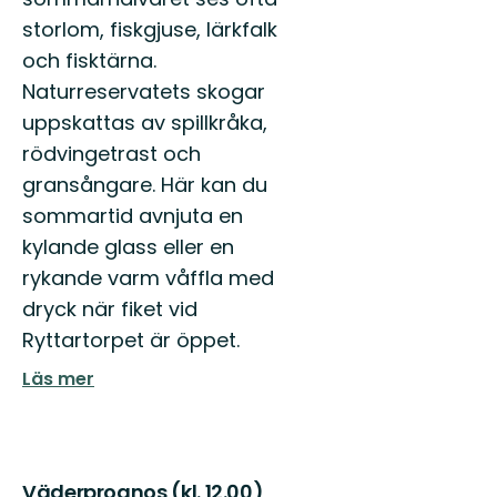
storlom, fiskgjuse, lärkfalk
och fisktärna.
Naturreservatets skogar
uppskattas av spillkråka,
rödvingetrast och
gransångare. Här kan du
sommartid avnjuta en
kylande glass eller en
rykande varm våffla med
dryck när fiket vid
Ryttartorpet är öppet.
Läs mer
Väderprognos (kl. 12.00)