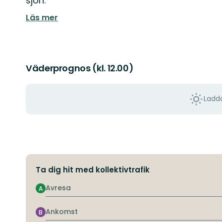
sjön.
Läs mer
Väderprognos (kl. 12.00)
Ladda
Ta dig hit med kollektivtrafik
Avresa
A
Ankomst
B