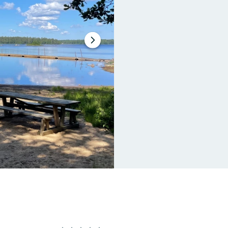
Nästa
bildspel