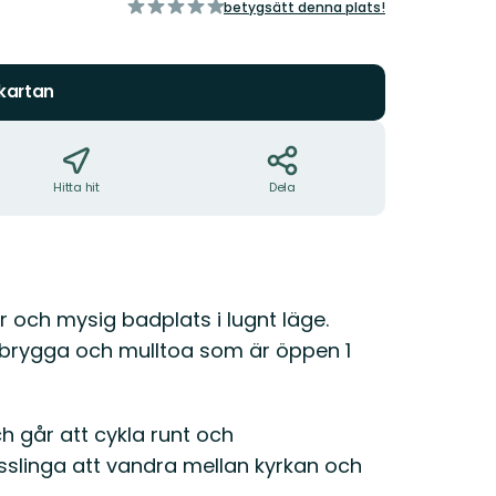
av
betygsätt denna plats!
5
stjärnor
 kartan
Hitta hit
Dela
 och mysig badplats i lugnt läge.
 brygga och mulltoa som är öppen 1
 går att cykla runt och
sslinga att vandra mellan kyrkan och