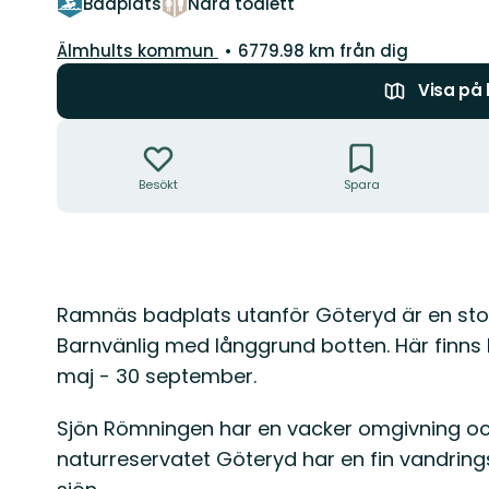
Badplats
Nära toalett
Guide:
Älmhults kommun
6779.98 km från dig
Visa på
Åtgärder
Besökt
Spara
Beskrivning
Ramnäs badplats utanför Göteryd är en stor
Barnvänlig med långgrund botten. Här finns
maj - 30 september.
Sjön Römningen har en vacker omgivning och
naturreservatet Göteryd har en fin vandring