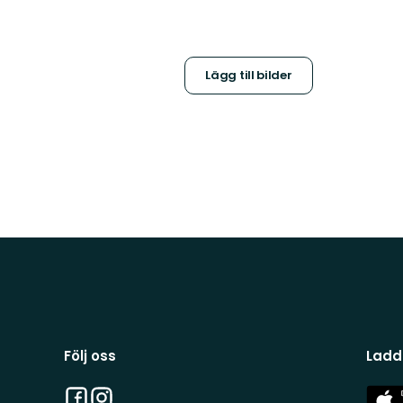
Lägg till bilder
Följ oss
Ladd
Facebook
Instagram
App