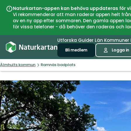
Naturkartan-appen kan behöva uppdateras för v
Vi rekommenderar att man raderar appen helt från si
av en ny app efter sommaren. Den gamla appen laddar
för vissa telefoner - då behöver den raderas och l
Utforska
Guider
Län
Kommuner
Bli medlem
Logga in
Älmhults kommun
Ramnäs badplats