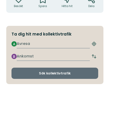
Besökt
Spara
Hitta hit
Dela
Ta dig hit med kollektivtrafik
Avresa
A
Hitta
närmaste
hållplats
Ankomst
B
Byt
avgångs-
och
ankomsthållp
Sök kollektivtrafik