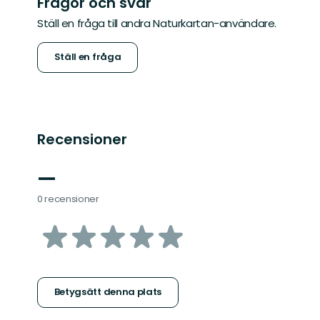
Frågor och svar
Ställ en fråga till andra Naturkartan-användare.
Ställ en fråga
Recensioner
—
0 recensioner
av
5
stjärnor
Betygsätt denna plats