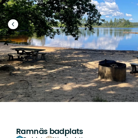
Föregående
bild
Ramnäs badplats