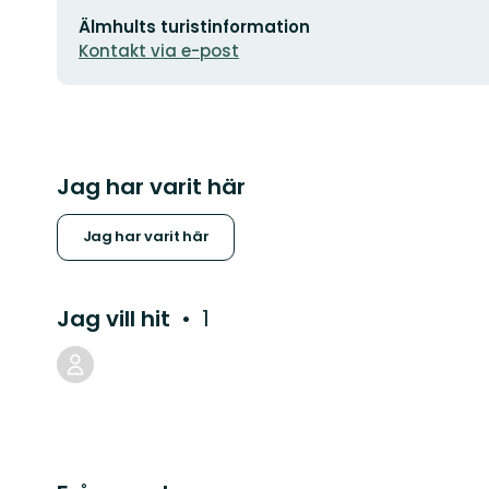
E-
Älmhults turistinformation
postadress
Kontakt via e-post
Jag har varit här
Jag har varit här
Jag vill hit
1