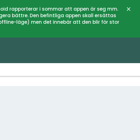
oid rapporterar i sommar att appen är seg mm.
Stän
gera bättre. Den befintliga appen skall ersättas
fline-läge) men det innebär att den blir för stor