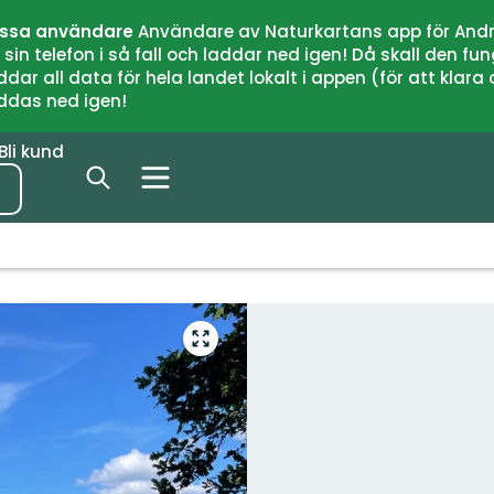
issa användare
Användare av Naturkartans app för Andr
n telefon i så fall och laddar ned igen! Då skall den fun
 all data för hela landet lokalt i appen (för att klara of
addas ned igen!
Bli kund
Gå
till
helskärmsläge