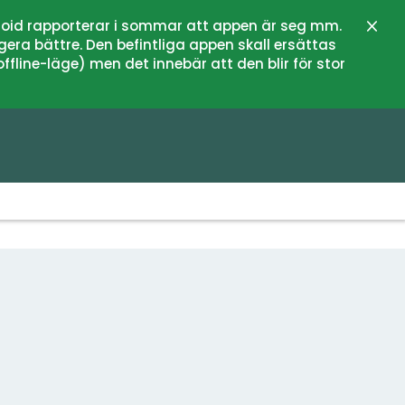
oid rapporterar i sommar att appen är seg mm.
Stän
gera bättre. Den befintliga appen skall ersättas
fline-läge) men det innebär att den blir för stor