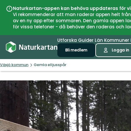
Naturkartan-appen kan behöva uppdateras för v
Vi rekommenderar att man raderar appen helt från si
av en ny app efter sommaren. Den gamla appen laddar
för vissa telefoner - då behöver den raderas och l
Utforska
Guider
Län
Kommuner
Bli medlem
Logga in
Växjö kommun
Gemla elljusspår