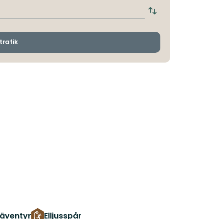
hållplats
Byt
avgångs-
och
ankomsthållplatser
trafik
äventyr
Elljusspår