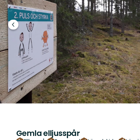
Föregående
bild
Gemla elljusspår