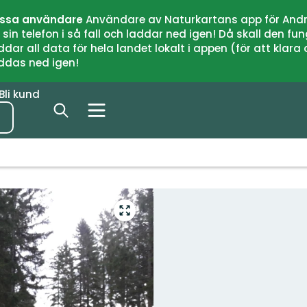
issa användare
Användare av Naturkartans app för Andr
n telefon i så fall och laddar ned igen! Då skall den fun
 all data för hela landet lokalt i appen (för att klara of
addas ned igen!
Bli kund
Gå
till
helskärmsläge