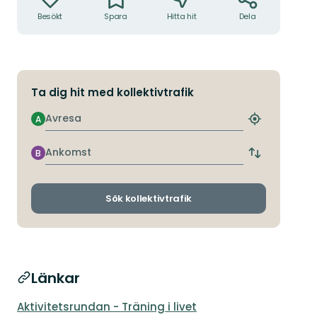
Besökt
Spara
Hitta hit
Dela
Ta dig hit med kollektivtrafik
Avresa
A
Hitta
närmaste
hållplats
Ankomst
B
Byt
avgångs-
och
ankomsthållp
Sök kollektivtrafik
Länkar
Aktivitetsrundan - Träning i livet