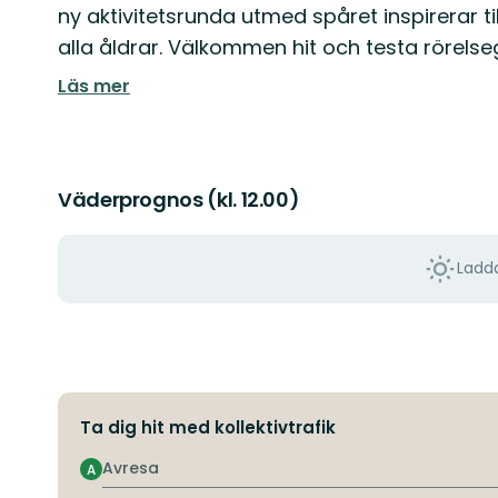
ny aktivitetsrunda utmed spåret inspirerar ti
alla åldrar. Välkommen hit och testa rörelse
Läs mer
Väderprognos (kl. 12.00)
Ladda
Ta dig hit med kollektivtrafik
Avresa
A