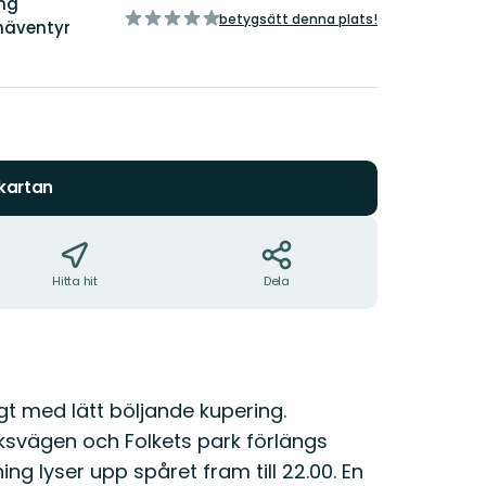
ng
av
betygsätt denna plats!
näventyr
5
stjärnor
 kartan
Hitta hit
Dela
ngt med lätt böljande kupering.
ksvägen och Folkets park förlängs
ning lyser upp spåret fram till 22.00. En