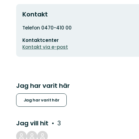
Kontakt
Adress
Telefon 0470-410 00
E-
Kontaktcenter
postadress
Kontakt via e-post
Jag har varit här
Jag har varit här
Jag vill hit
3