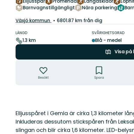
Elljusspår
Promenad
Längdskidor
Löpni
Barnvagnstillgängligt
Nära parkering
Bar
Guide:
Växjö kommun
6801.87 km från dig
Information
om
LÄNGD
SVÅRIGHETSGRAD
leden
1.3 km
Blå - medel
Visa på
Åtgärder
Besökt
Spara
Beskrivning
Elljusspåret i Gemla är cirka 1,3 kilometer lå
Inkluderas dessutom stickspåren från Leksa
slingan och blir cirka 1,6 kilometer. LED-belys