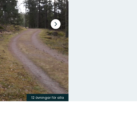
Nästa
bildspel
12 övningar för alla