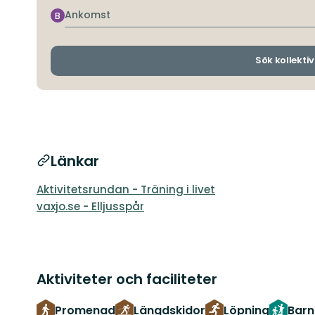
Ankomst
B
Sök kollektiv
Länkar
Aktivitetsrundan - Träning i livet
vaxjo.se - Elljusspår
Aktiviteter och faciliteter
Promenad
Längdskidor
Löpning
Barn