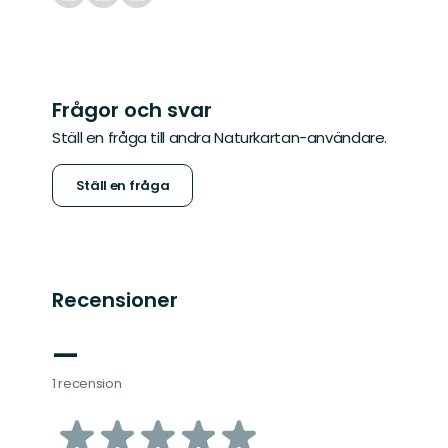
Frågor och svar
Ställ en fråga till andra Naturkartan-användare.
Ställ en fråga
Recensioner
—
1 recension
av