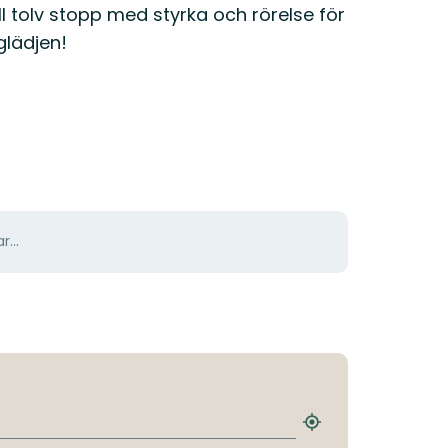
ll tolv stopp med styrka och rörelse för
glädjen!
r...
Hitta
närmaste