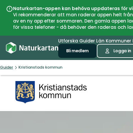
Naturkartan-appen kan behöva uppdateras för v
Vi rekommenderar att man raderar appen helt från si
av en ny app efter sommaren. Den gamla appen laddar
för vissa telefoner - då behöver den raderas och l
Utforska
Guider
Län
Kommuner
Bli medlem
Logga in
Guider
Kristianstads kommun
Kristianstads
kommun