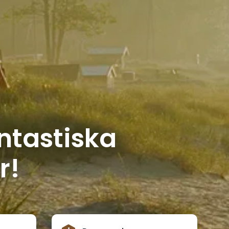
antastiska
r!