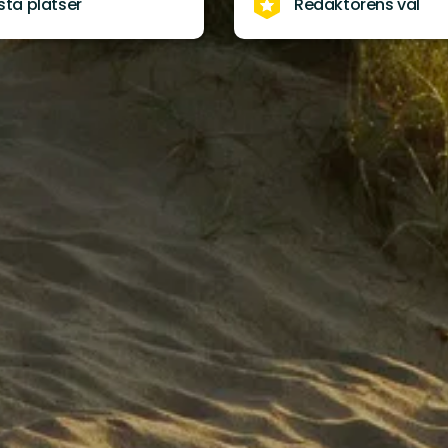
sta platser
Redaktörens val