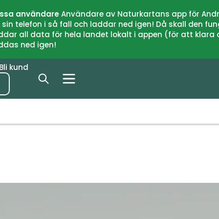
issa användare
Användare av Naturkartans app för Andr
n telefon i så fall och laddar ned igen! Då skall den fun
 all data för hela landet lokalt i appen (för att klara of
addas ned igen!
Bli kund