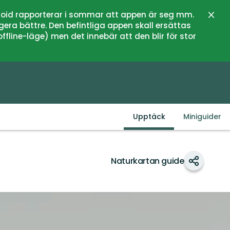
oid rapporterar i sommar att appen är seg mm.
Stän
gera bättre. Den befintliga appen skall ersättas
fline-läge) men det innebär att den blir för stor
Upptäck
Miniguider
Naturkartan guide
Dela