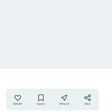
Åtgärder
Besökt
Spara
Hitta hit
Dela