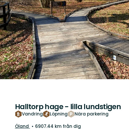
Halltorp hage - lilla lundstigen
Vandring
Löpning
Nära parkering
Guide:
Öland
6907.44 km från dig