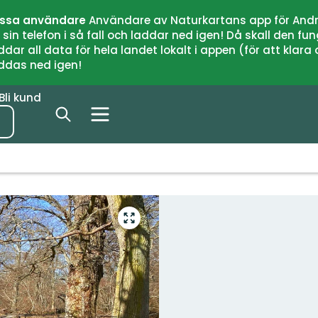
issa användare
Användare av Naturkartans app för Andr
n telefon i så fall och laddar ned igen! Då skall den fun
 all data för hela landet lokalt i appen (för att klara of
addas ned igen!
Bli kund
Gå
till
helskärmsläge