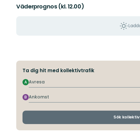
Väderprognos (kl. 12.00)
Ladda
Ta dig hit med kollektivtrafik
Avresa
A
Ankomst
B
Sök kollektiv