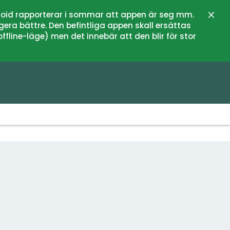
oid rapporterar i sommar att appen är seg mm.
Stän
gera bättre. Den befintliga appen skall ersättas
fline-läge) men det innebär att den blir för stor