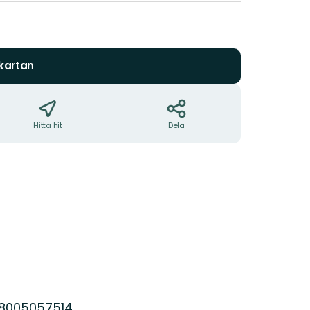
 kartan
Hitta hit
Dela
68005057514