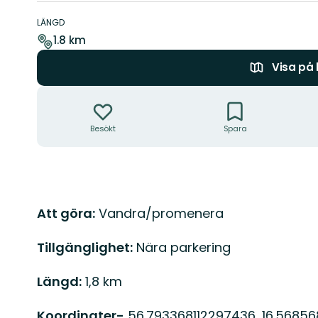
Information
om
LÄNGD
leden
1.8 km
Visa på
Åtgärder
Besökt
Spara
Beskrivning
Att göra:
Vandra/promenera
Tillgänglighet:
Nära parkering
Längd:
1,8 km
Koordinater-
56.793368112297436, 16.5685