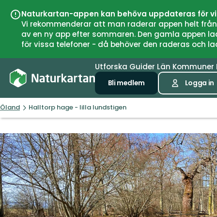
Naturkartan-appen kan behöva uppdateras för v
Vi rekommenderar att man raderar appen helt från si
av en ny app efter sommaren. Den gamla appen laddar
för vissa telefoner - då behöver den raderas och l
Utforska
Guider
Län
Kommuner
Bli medlem
Logga in
Öland
Halltorp hage - lilla lundstigen