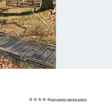
av
betygsätt denna plats!
5
stjärnor