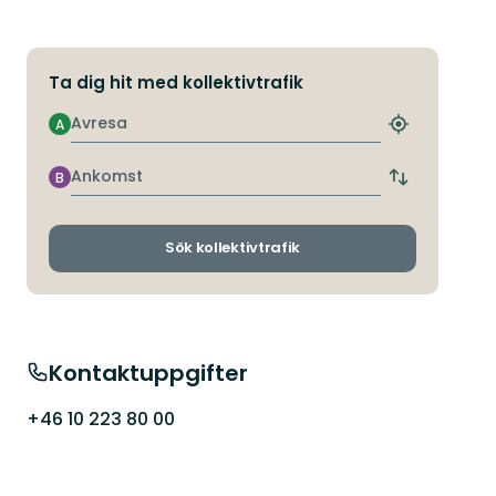
Ta dig hit med kollektivtrafik
Avresa
A
Hitta
närmaste
hållplats
Ankomst
B
Byt
avgångs-
och
ankomsthållp
Sök kollektivtrafik
Kontaktuppgifter
+46 10 223 80 00