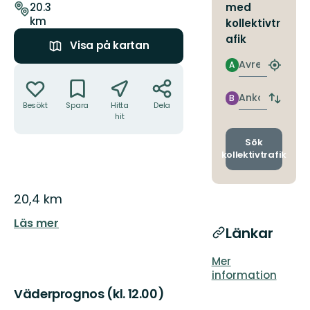
leden
med
20.3
km
kollektivtr
afik
Visa på kartan
Avresa
A
Åtgärder
Hitta
närmas
hållpla
Ankomst
B
Byt
Besökt
Spara
Hitta
Dela
avgång
hit
och
ankomst
Sök
kollektivtrafik
Beskrivning
20,4 km
Läs mer
Länkar
Mer
information
Väderprognos (kl. 12.00)