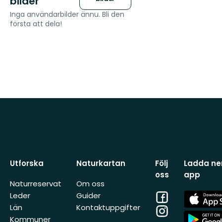
bilder
Inga användarbilder ännu. Bli den
första att dela!
Utforska
Naturkartan
Följ
Ladda ner
oss
app
Naturreservat
Om oss
Facebook
App
Leder
Guider
Store
Län
Kontaktuppgifter
Instagram
App
Kommuner