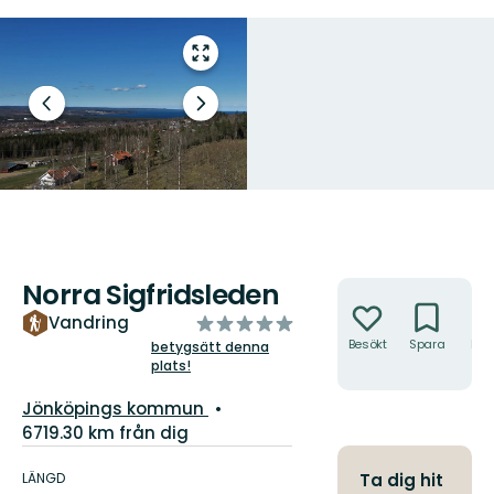
Gå
till
helskärmsläge
Föregående
Nästa
bild
bildspel
Norra Sigfridsleden
Åtgärder
av
Vandring
5
Besökt
Spara
Hitt
betygsätt denna
hit
plats!
stjärnor
Guide:
Jönköpings kommun
6719.30 km från dig
Information
om
LÄNGD
Ta dig hit