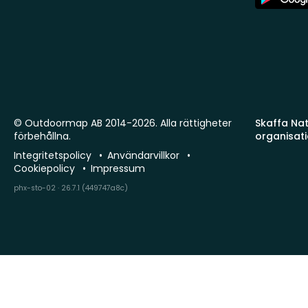
Store
© Outdoormap AB 2014-2026. Alla rättigheter
Skaffa Natu
förbehållna.
organisat
Integritetspolicy
Användarvillkor
Cookiepolicy
Impressum
phx-sto-02 · 26.7.1 (449747a8c)