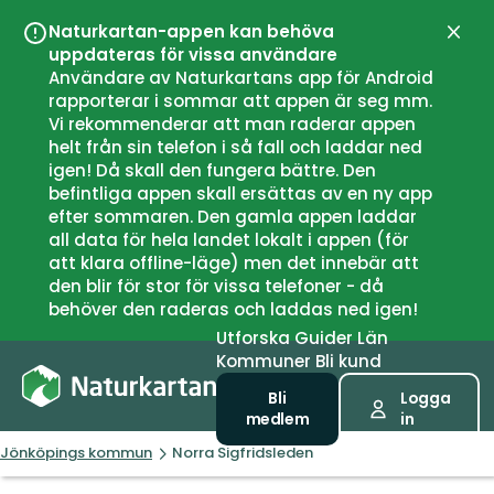
Naturkartan-appen kan behöva
Stän
uppdateras för vissa användare
Användare av Naturkartans app för Android
rapporterar i sommar att appen är seg mm.
Vi rekommenderar att man raderar appen
helt från sin telefon i så fall och laddar ned
igen! Då skall den fungera bättre. Den
befintliga appen skall ersättas av en ny app
efter sommaren. Den gamla appen laddar
all data för hela landet lokalt i appen (för
att klara offline-läge) men det innebär att
den blir för stor för vissa telefoner - då
behöver den raderas och laddas ned igen!
Utforska
Guider
Län
Kommuner
Bli kund
Bli
Logga
medlem
in
Jönköpings kommun
Norra Sigfridsleden