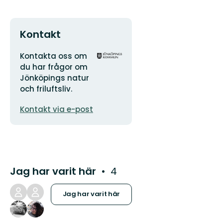
Kontakt
Adress
Organisationens
Kontakta oss om
logotyp
du har frågor om
Jönköpings natur
och friluftsliv.
E-
Kontakt via e-post
postadress
Jag har varit här
4
Jag har varit här