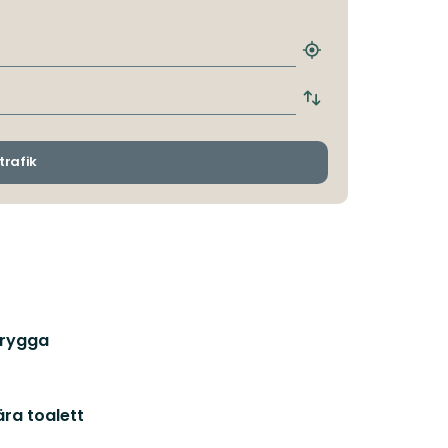
Hitta
närmaste
hållplats
Byt
avgångs-
och
ankomsthållplatser
trafik
rygga
ra toalett