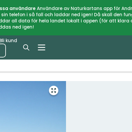
issa användare
Användare av Naturkartans app för Andr
n telefon i så fall och laddar ned igen! Då skall den fun
 all data för hela landet lokalt i appen (för att klara of
addas ned igen!
Bli kund
Gå
till
helskärmsläge