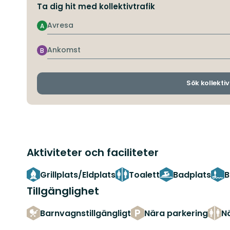
Ta dig hit med kollektivtrafik
Avresa
A
Ankomst
B
Sök kollektiv
Aktiviteter och faciliteter
Grillplats/Eldplats
Toalett
Badplats
B
Tillgänglighet
Barnvagnstillgängligt
Nära parkering
Nä