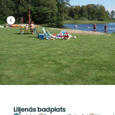
Föregående
bild
Liljenäs badplats