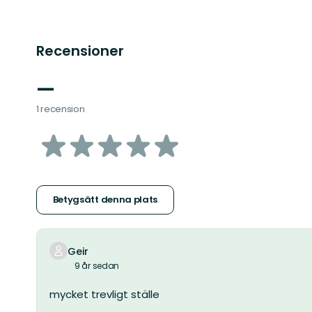
Recensioner
—
1 recension
av
5
stjärnor
Betygsätt denna plats
Geir
9 år sedan
mycket trevligt ställe