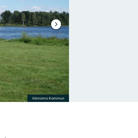
Nästa
bildspel
Värnamo Kommun