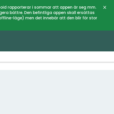
oid rapporterar i sommar att appen är seg mm.
Stän
gera bättre. Den befintliga appen skall ersättas
fline-läge) men det innebär att den blir för stor