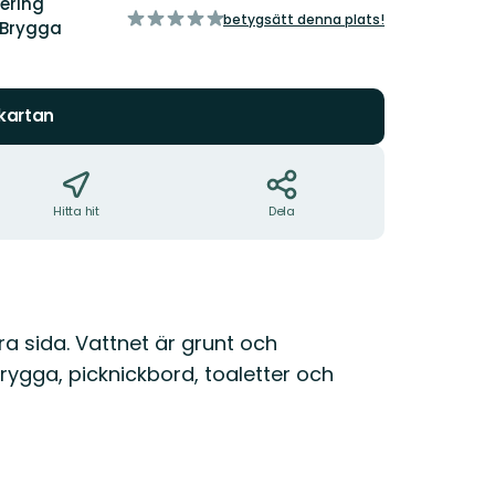
ering
av
betygsätt denna plats!
Brygga
5
stjärnor
 kartan
Hitta hit
Dela
ra sida. Vattnet är grunt och
rygga, picknickbord, toaletter och