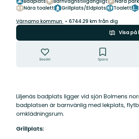
Badplats
Barnvagnstillgängligt
Nära park
Nära toalett
Grillplats/Eldplats
Toalett
Guide:
Värnamo kommun
6744.29 km från dig
Visa på
Åtgärder
Besökt
Spara
Beskrivning
Liljenäs badplats ligger vid sjön Bolmens nor
badplatsen är barnvänlig med lekplats, flytb
omklädningsrum.
Grillplats: