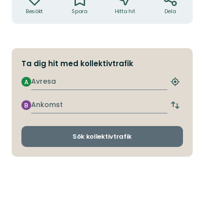
Besökt
Spara
Hitta hit
Dela
Ta dig hit med kollektivtrafik
Avresa
A
Hitta
närmaste
hållplats
Ankomst
B
Byt
avgångs-
och
ankomsthållp
Sök kollektivtrafik