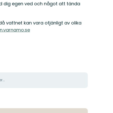
ed dig egen ved och något att tända
då vattnet kan vara otjänligt av olika
n.varnamo.se
r...