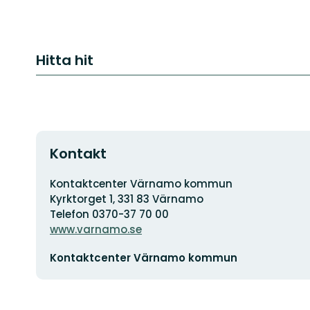
Hitta hit
Kontakt
Adress
Kontaktcenter Värnamo kommun
Kyrktorget 1, 331 83 Värnamo
Telefon 0370-37 70 00
www.varnamo.se
E-
Kontaktcenter Värnamo kommun
postadress