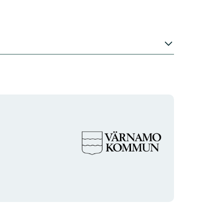
Organisationens
logotyp