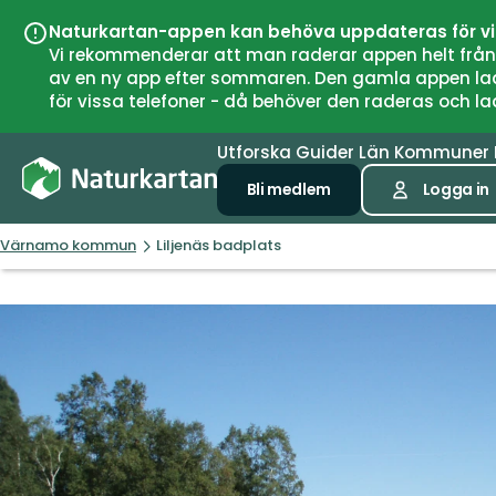
Naturkartan-appen kan behöva uppdateras för v
Vi rekommenderar att man raderar appen helt från si
av en ny app efter sommaren. Den gamla appen laddar
för vissa telefoner - då behöver den raderas och l
Utforska
Guider
Län
Kommuner
Bli medlem
Logga in
Värnamo kommun
Liljenäs badplats