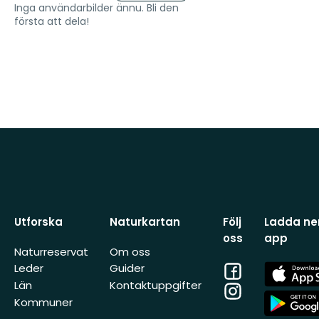
Inga användarbilder ännu. Bli den
första att dela!
Utforska
Naturkartan
Följ
Ladda ner
oss
app
Naturreservat
Om oss
Facebook
App
Leder
Guider
Store
Län
Kontaktuppgifter
Instagram
App
Kommuner
Store