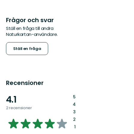
Frågor och svar
Ställ en fråga till andra
Naturkartan-användare.
Ställ en fråga
Recensioner
4.1
:
5
:
4
2 recensioner
:
3
4.0821237585943475
:
2
:
1