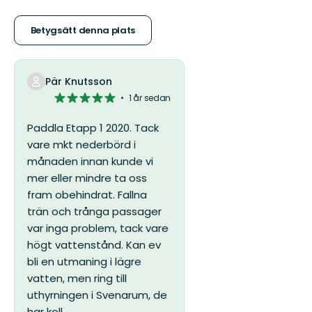
av
5
Betygsätt denna plats
stjärnor
Pär Knutsson
5
1 år sedan
av
5
Paddla Etapp 1 2020. Tack
stjärnor
vare mkt nederbörd i
månaden innan kunde vi
mer eller mindre ta oss
fram obehindrat. Fallna
trän och trånga passager
var inga problem, tack vare
högt vattenstånd. Kan ev
bli en utmaning i lägre
vatten, men ring till
uthyrningen i Svenarum, de
har koll.