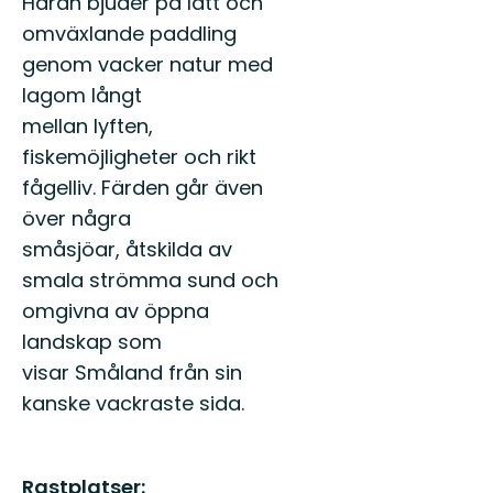
Härån bjuder på lätt och
omväxlande paddling
genom vacker natur med
lagom långt
mellan lyften,
fiskemöjligheter och rikt
fågelliv. Färden går även
över några
småsjöar, åtskilda av
smala strömma sund och
omgivna av öppna
landskap som
visar Småland från sin
kanske vackraste sida.
Rastplatser: