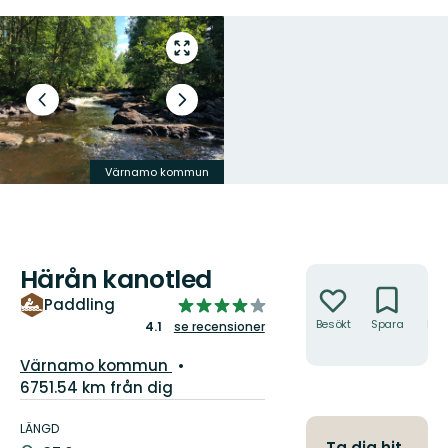
Gå
till
helskärmsläge
Föregående
Nästa
bild
bildspel
Värnamo kommun
Värnamo kommun
Härån kanotled
Åtgärder
4.0821237585943475
Paddling
av
Besökt
Spara
Hitt
4.1
se recensioner
hit
5
Guide:
Värnamo kommun
stjärnor
6751.54 km från dig
Information
om
LÄNGD
Ta dig hit