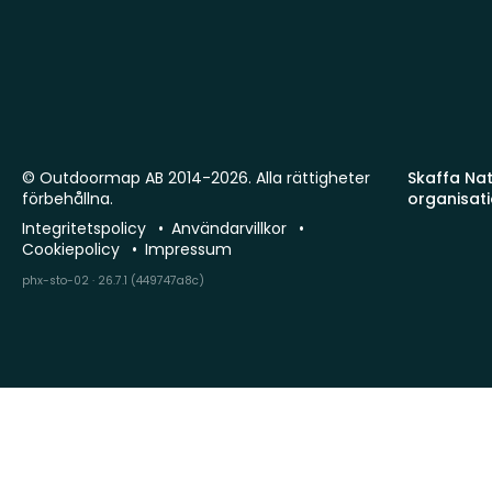
© Outdoormap AB 2014-2026. Alla rättigheter
Skaffa Natu
förbehållna.
organisat
Integritetspolicy
Användarvillkor
Cookiepolicy
Impressum
phx-sto-02 · 26.7.1 (449747a8c)