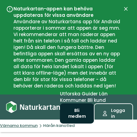
Naturkartan-appen kan behöva
Stän
uppdateras för vissa användare
Användare av Naturkartans app för Android
rapporterar i sommar att appen är seg mm.
Vi rekommenderar att man raderar appen
helt från sin telefon i så fall och laddar ned
igen! Då skall den fungera bättre. Den
befintliga appen skall ersättas av en ny app
efter sommaren. Den gamla appen laddar
all data för hela landet lokalt i appen (för
att klara offline-läge) men det innebär att
den blir för stor för vissa telefoner - då
behöver den raderas och laddas ned igen!
Utforska
Guider
Län
Kommuner
Bli kund
Bli
Logga
medlem
in
Värnamo kommun
Härån kanotled