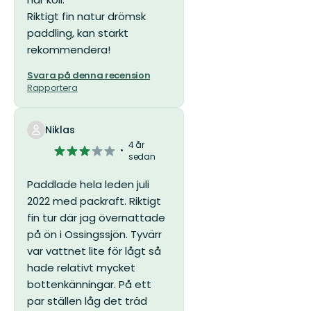
Riktigt fin natur drömsk
paddling, kan starkt
rekommendera!
Svara på denna recension
Rapportera
Niklas
4 år
3
sedan
av
5
Paddlade hela leden juli
stjärnor
2022 med packraft. Riktigt
fin tur där jag övernattade
på ön i Ossingssjön. Tyvärr
var vattnet lite för lågt så
hade relativt mycket
bottenkänningar. På ett
par ställen låg det träd