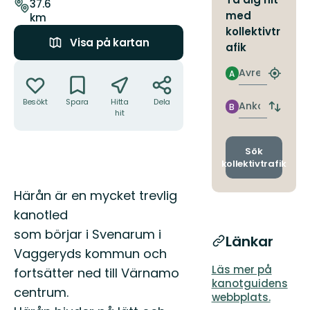
leden
37.6
med
km
kollektivtr
Visa på kartan
afik
Åtgärder
Avresa
A
Hitta
närmas
Besökt
Spara
Hitta
Dela
hållpla
Ankomst
B
Byt
hit
avgång
och
ankomst
Sök
kollektivtrafik
Beskrivning
Härån är en mycket trevlig
kanotled
som börjar i Svenarum i
Länkar
Vaggeryds kommun och
Läs mer på
fortsätter ned till Värnamo
kanotguidens
centrum.
webbplats.