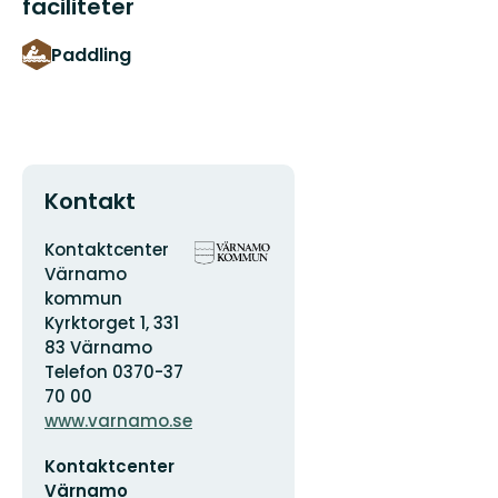
faciliteter
Paddling
Kontakt
Adress
Organisationens
Kontaktcenter
logotyp
Värnamo
kommun
Kyrktorget 1, 331
83 Värnamo
Telefon 0370-37
70 00
www.varnamo.se
E-
Kontaktcenter
postadress
Värnamo