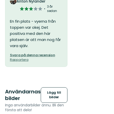
Anton Nylander
3 år
3
sedan
av
5
En fin plats - vyerna från
stjärnor
toppen var okej. Det
positiva med den här
platsen är att man nog får
vara själv.
Svara på denna recension
Rapportera
Användarnas
Lägg till
bilder
bilder
Inga användarbilder ännu. Bli den
första att dela!