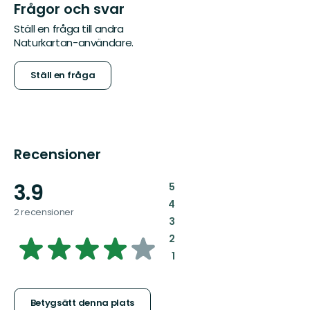
Frågor och svar
Ställ en fråga till andra
Naturkartan-användare.
Ställ en fråga
Recensioner
3.9
:
5
:
4
2 recensioner
:
3
3.9392666157372043
:
2
:
1
av
5
Betygsätt denna plats