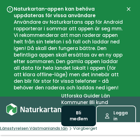
Naturkartan-appen kan behöva
Stän
uppdateras för vissa användare
Användare av Naturkartans app för Android
rapporterar i sommar att appen är seg mm.
Vi rekommenderar att man raderar appen
helt från sin telefon i så fall och laddar ned
igen! Då skall den fungera bättre. Den
befintliga appen skall ersättas av en ny app
efter sommaren. Den gamla appen laddar
all data för hela landet lokalt i appen (för
att klara offline-läge) men det innebär att
den blir för stor för vissa telefoner - då
behöver den raderas och laddas ned igen!
Utforska
Guider
Län
Kommuner
Bli kund
Bli
Logga
medlem
in
Länsstyrelsen Västmanlands län
Vargberget