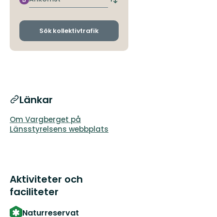
Byt
avgångs-
och
ankomsthållplatser
Sök kollektivtrafik
Länkar
Om Vargberget på
Länsstyrelsens webbplats
Aktiviteter och
faciliteter
Naturreservat