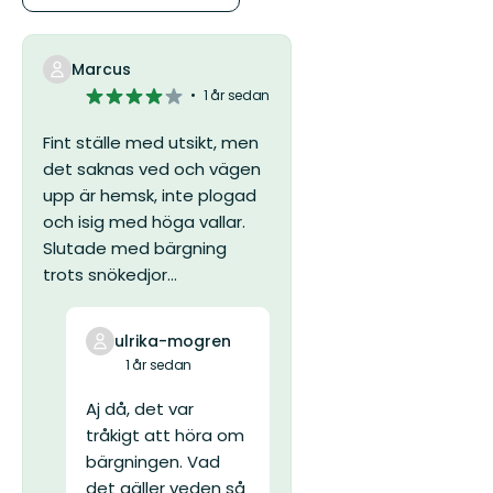
stjärnor
Marcus
4
1 år sedan
av
5
Fint ställe med utsikt, men
stjärnor
det saknas ved och vägen
upp är hemsk, inte plogad
och isig med höga vallar.
Slutade med bärgning
trots snökedjor...
ulrika-mogren
1 år sedan
Aj då, det var
tråkigt att höra om
bärgningen. Vad
det gäller veden så