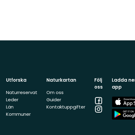
Utforska
Naturkartan
Följ
Ladda ner
oss
app
Naturreservat
Om oss
Facebook
App
Leder
Guider
Store
Län
Kontaktuppgifter
Instagram
App
Kommuner
Store