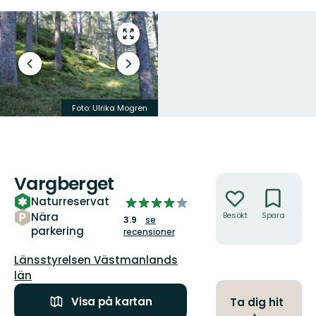
Gå
till
helskärmsläge
Föregående
Nästa
bild
bildspel
Foto: Ulrika Mogren
Foto: Ulrika Mogren
Vargberget
Åtgärder
Naturreservat
3.9392666157372043
av
Nära
Besökt
Spara
Hitt
3.9
se
hit
parkering
5
recensioner
stjärnor
Guide:
Länsstyrelsen Västmanlands
län
Visa på kartan
Ta dig hit