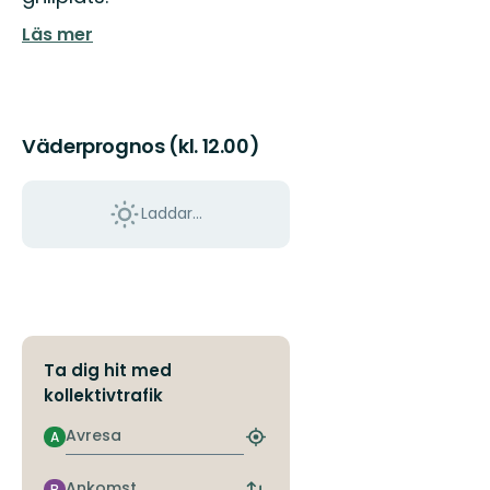
Läs mer
Väderprognos (kl. 12.00)
Laddar...
Ta dig hit med
kollektivtrafik
Avresa
A
Hitta
närmaste
hållplats
Ankomst
B