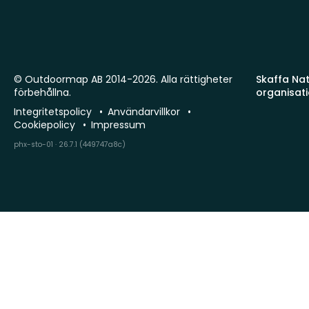
© Outdoormap AB 2014-2026. Alla rättigheter
Skaffa Natu
förbehållna.
organisat
Integritetspolicy
Användarvillkor
Cookiepolicy
Impressum
phx-sto-01 · 26.7.1 (449747a8c)