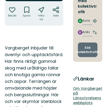
med
Åtgärder
kollektivtr
afik
Besökt
Spara
Hitta
Dela
hit
Avresa
A
Hitta
närmas
hållpla
Ankomst
B
Byt
avgång
och
Beskrivning
ankomst
Vargberget inbjuder till
Sök
kollektivtrafik
äventyr och upptäcktsfärd.
Här finns riktigt gammal
skog med uråldriga tallar
och knotiga gamla rönnar
Länkar
och aspar. Terrängen är
omväxlande med höjder
Om Vargberget
på
och bergssluttningar. Här
Länsstyrelsens
och var skymtar stenblock
webbplats