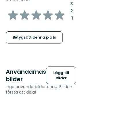
:
3
av
:
2
:
1
5
stjärnor
Betygsätt denna plats
Användarnas
Lägg till
bilder
bilder
Inga användarbilder ännu. Bli den
första att dela!