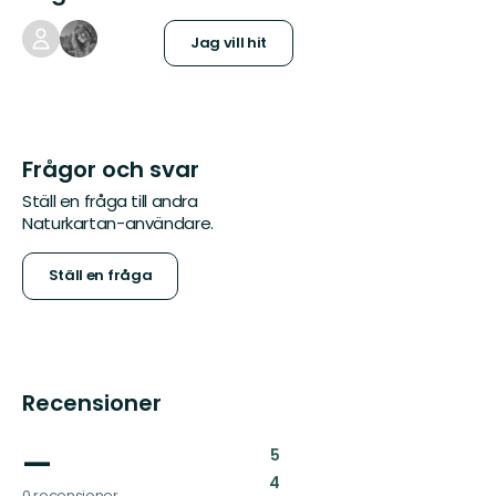
Jag vill hit
Frågor och svar
Ställ en fråga till andra
Naturkartan-användare.
Ställ en fråga
Recensioner
—
:
5
:
4
0 recensioner