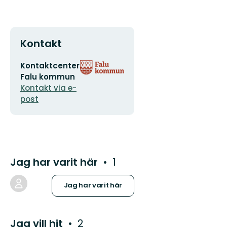
Kontakt
E-
Organisationens
Kontaktcenter
postadress
logotyp
Falu kommun
Kontakt via e-
post
Jag har varit här
1
Jag har varit här
Jag vill hit
2