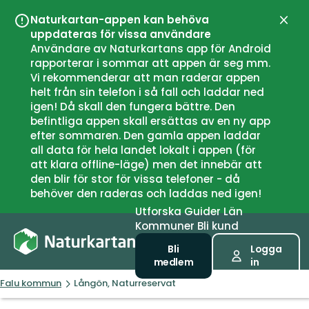
Naturkartan-appen kan behöva
Stän
uppdateras för vissa användare
Användare av Naturkartans app för Android
rapporterar i sommar att appen är seg mm.
Vi rekommenderar att man raderar appen
helt från sin telefon i så fall och laddar ned
igen! Då skall den fungera bättre. Den
befintliga appen skall ersättas av en ny app
efter sommaren. Den gamla appen laddar
all data för hela landet lokalt i appen (för
att klara offline-läge) men det innebär att
den blir för stor för vissa telefoner - då
behöver den raderas och laddas ned igen!
Utforska
Guider
Län
Kommuner
Bli kund
Bli
Logga
medlem
in
Falu kommun
Långön, Naturreservat