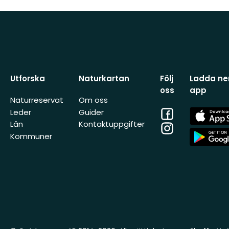
Utforska
Naturkartan
Följ
Ladda ner
oss
app
Naturreservat
Om oss
Facebook
App
Leder
Guider
Store
Län
Kontaktuppgifter
Instagram
App
Kommuner
Store