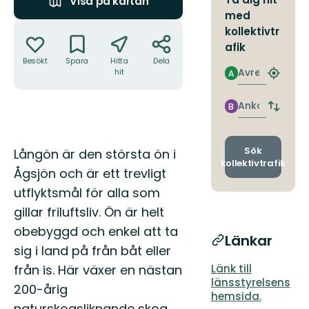
Visa på kartan
med
Åtgärder
kollektivtr
afik
Besökt
Spara
Hitta
Dela
Avresa
hit
A
Hitta
närmas
hållpla
Ankomst
B
Byt
avgång
och
ankomst
Beskrivning
Sök
Långön är den största ön i
kollektivtrafik
Ågsjön och är ett trevligt
utflyktsmål för alla som
gillar friluftsliv. Ön är helt
obebyggd och enkel att ta
Länkar
sig i land på från båt eller
från is. Här växer en nästan
Länk till
länsstyrelsens
200-årig
hemsida.
naturskogsliknande skog