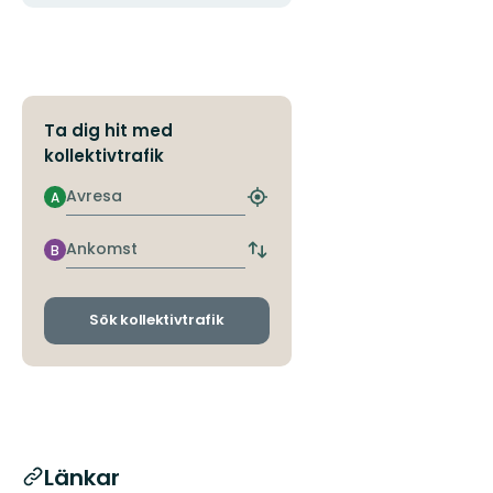
Ta dig hit med
kollektivtrafik
Avresa
A
Hitta
närmaste
hållplats
Ankomst
B
Byt
avgångs-
och
ankomsthållplatser
Sök kollektivtrafik
Länkar