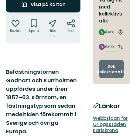
Visa på kartan
med
kollektivtr
Åtgärder
afik
Besökt
Spara
Hitta
Dela
Avresa
A
Hitta
hit
närmas
hållpla
Ankomst
B
Byt
avgång
och
ankomst
Sök
Beskrivning
Befästningstornen
kollektivtrafik
Godnatt och Kurrholmen
uppfördes under åren
1857–63. Kärntorn, en
Länkar
fästningstyp som sedan
medeltiden förekommit i
Webbsidan för
Sverige och övriga
Örlogsstaden
Karlskrona
Europa.