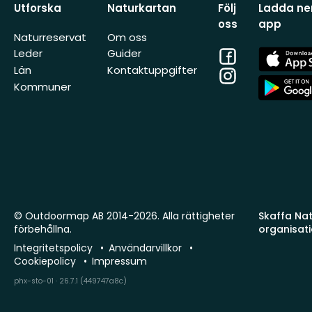
Utforska
Naturkartan
Följ
Ladda ner
oss
app
Naturreservat
Om oss
Facebook
App
Leder
Guider
Store
Län
Kontaktuppgifter
Instagram
App
Kommuner
Store
© Outdoormap AB 2014-2026. Alla rättigheter
Skaffa Natu
förbehållna.
organisat
Integritetspolicy
Användarvillkor
Cookiepolicy
Impressum
phx-sto-01 · 26.7.1 (449747a8c)