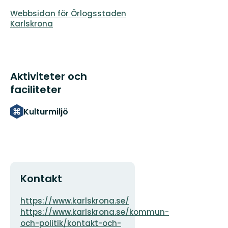
Webbsidan för Örlogsstaden
Karlskrona
Aktiviteter och
faciliteter
Kulturmiljö
Kontakt
Adress
https://www.karlskrona.se/
https://www.karlskrona.se/kommun-
och-politik/kontakt-och-