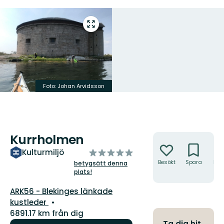
Gå
till
helskärmsläge
Foto: Johan Arvidsson
Kurrholmen
Åtgärder
av
Kulturmiljö
5
Besökt
Spara
Hitt
betygsätt denna
hit
plats!
stjärnor
Guide:
ARK56 - Blekinges länkade
kustleder
6891.17 km från dig
Ta dig hit