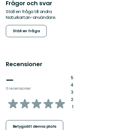
Frågor och svar
Ställ en fråga till andra
Naturkartan-användare.
Ställ en fråga
Recensioner
—
:
5
:
4
0 recensioner
:
3
av
:
2
:
1
5
stjärnor
Betygsätt denna plats