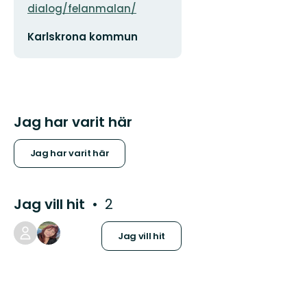
dialog/felanmalan/
E-
Karlskrona kommun
postadress
Jag har varit här
Jag har varit här
Jag vill hit
2
Jag vill hit