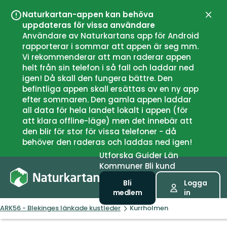
Naturkartan-appen kan behöva
Stän
uppdateras för vissa användare
Användare av Naturkartans app för Android
rapporterar i sommar att appen är seg mm.
Vi rekommenderar att man raderar appen
helt från sin telefon i så fall och laddar ned
igen! Då skall den fungera bättre. Den
befintliga appen skall ersättas av en ny app
efter sommaren. Den gamla appen laddar
all data för hela landet lokalt i appen (för
att klara offline-läge) men det innebär att
den blir för stor för vissa telefoner - då
behöver den raderas och laddas ned igen!
Utforska
Guider
Län
Kommuner
Bli kund
Bli
Logga
medlem
in
ARK56 - Blekinges länkade kustleder
Kurrholmen