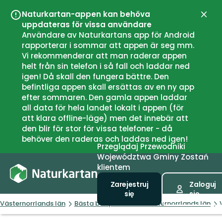
Naturkartan-appen kan behöva
Zamk
uppdateras för vissa användare
Användare av Naturkartans app för Android
rapporterar i sommar att appen är seg mm.
Vi rekommenderar att man raderar appen
helt från sin telefon i så fall och laddar ned
igen! Då skall den fungera bättre. Den
befintliga appen skall ersättas av en ny app
efter sommaren. Den gamla appen laddar
all data för hela landet lokalt i appen (för
att klara offline-läge) men det innebär att
den blir för stor för vissa telefoner - då
behöver den raderas och laddas ned igen!
Przeglądaj
Przewodniki
Województwa
Gminy
Zostań
klientem
Zarejestruj
Zaloguj
się
się
Västernorrlands län
Bästa badplatserna i Västernorrlands län