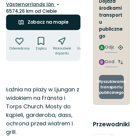
Dojazd
Województwo:
Västernorrlands län
środkami
6574.26 km od Ciebie
transport
u
Zobacz na mapie
publiczne
Akcje
go
Odjazd
A
Odwiedzony
Zapisz
Wskazówki
Udostępnij
Znajdź
dojazdu
najbliżs
przyst
Godzinie
B
Zmian
przyjazdu
przyst
odjazd
i
Wyszukiwanie
przyjaz
transportu
Opis
Łaźnia na plaży w Ljungan z
publicznego
widokiem na Fränsta i
Torps Church. Mosty do
kąpieli, garderoba, dass,
ochrona przed wiatrem i
Przewodniki
grill.