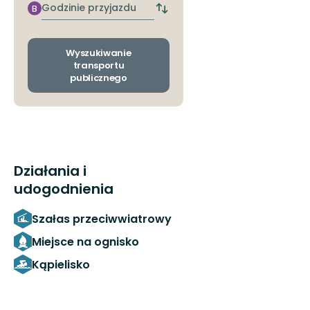
przystanek
Godzinie
B
Zmiana
przyjazdu
przystanków
odjazdu
i
Wyszukiwanie
przyjazdu
transportu
publicznego
Działania i
udogodnienia
Szałas przeciwwiatrowy
Miejsce na ognisko
Kąpielisko