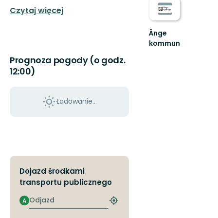
Czytaj więcej
Ånge
kommun
Välkommen
Prognoza pogody (o godz.
till
12:00)
Ånge
kommuns
fantastiska
natur!
Ładowanie...
Dojazd środkami
transportu publicznego
Odjazd
A
Znajdź
najbliższy