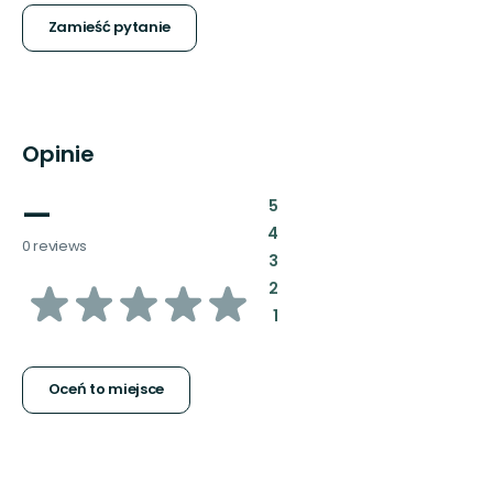
Zamieść pytanie
Opinie
—
:
5
:
4
0 reviews
:
3
z
:
2
:
1
5
gwiazdek
Oceń to miejsce