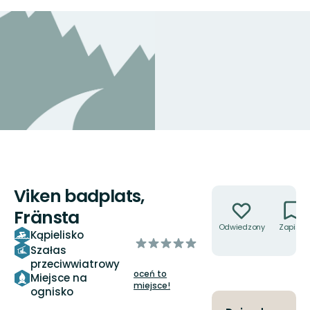
Viken badplats,
Akcje
Fränsta
Odwiedzony
Zapisz
Kąpielisko
z
Szałas
5
przeciwwiatrowy
gwiazdek
oceń to
Miejsce na
miejsce!
ognisko