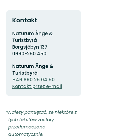
Kontakt
Adres
Naturum Ånge &
Turistbyrå
Borgsjöbyn 137
0690-250 450
Adres
Naturum Ånge &
e-
mail
Turistbyrå
+46 690 25 04 50
Kontakt przez e-mail
Należy pamiętać, że niektóre z
tych tekstów zostały
przetłumaczone
automatycznie.