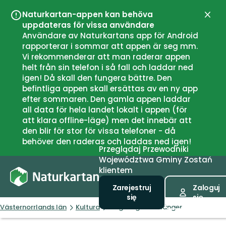
Naturkartan-appen kan behöva
Zamk
uppdateras för vissa användare
Användare av Naturkartans app för Android
rapporterar i sommar att appen är seg mm.
Vi rekommenderar att man raderar appen
helt från sin telefon i så fall och laddar ned
igen! Då skall den fungera bättre. Den
befintliga appen skall ersättas av en ny app
efter sommaren. Den gamla appen laddar
all data för hela landet lokalt i appen (för
att klara offline-läge) men det innebär att
den blir för stor för vissa telefoner - då
behöver den raderas och laddas ned igen!
Przeglądaj
Przewodniki
Województwa
Gminy
Zostań
klientem
Zarejestruj
Zaloguj
się
się
Västernorrlands län
Kultura
Tingshögen i Selånger