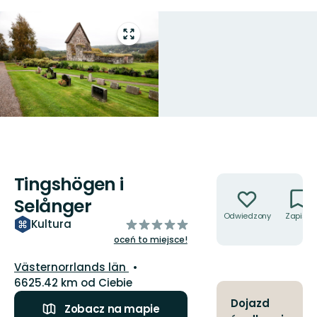
Przejdź
do
trybu
pełnoekranowego
Tingshögen i
Akcje
Selånger
Odwiedzony
Zapisz
z
Kultura
5
oceń to miejsce!
gwiazdek
Województwo:
Västernorrlands län
6625.42 km od Ciebie
Dojazd
Zobacz na mapie