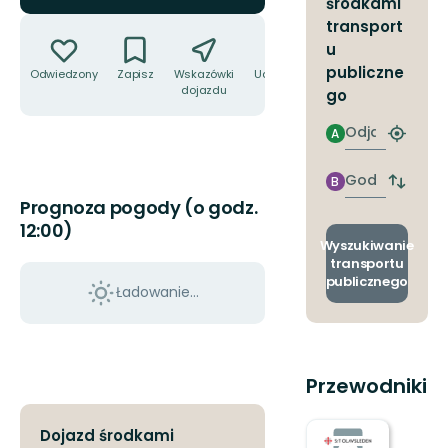
środkami
Akcje
transport
u
publiczne
Odwiedzony
Zapisz
Wskazówki
Udostępnij
dojazdu
go
Odjazd
A
Znajdź
najbliżs
przyst
Godzinie
B
Zmian
przyjazdu
Prognoza pogody (o godz.
przyst
odjazd
12:00)
i
Wyszukiwanie
przyjaz
transportu
publicznego
Ładowanie...
Przewodniki
Dojazd środkami