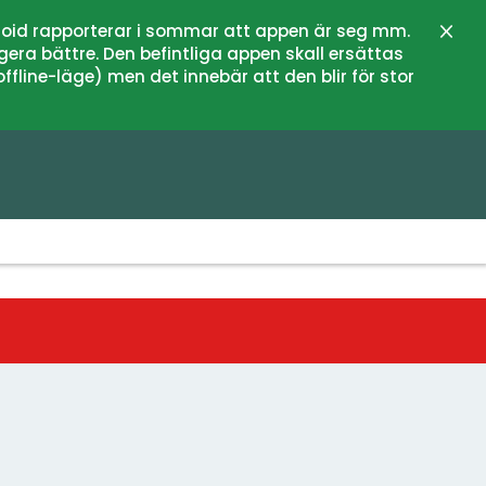
oid rapporterar i sommar att appen är seg mm.
Zamk
gera bättre. Den befintliga appen skall ersättas
fline-läge) men det innebär att den blir för stor