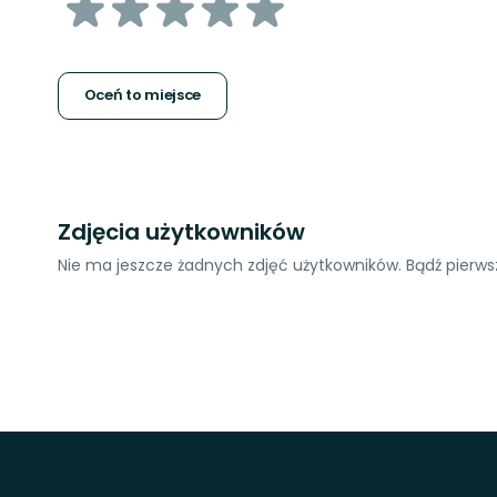
z
5
gwiazdek
Oceń to miejsce
Zdjęcia użytkowników
Nie ma jeszcze żadnych zdjęć użytkowników. Bądź pierwsz