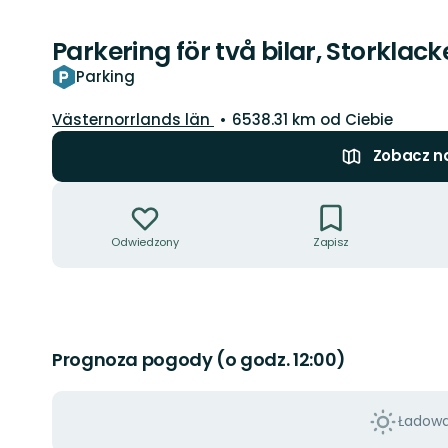
Parkering för två bilar, Storklac
Parking
Województwo:
Västernorrlands län
6538.31 km od Ciebie
Zobacz n
Akcje
Odwiedzony
Zapisz
Prognoza pogody (o godz. 12:00)
Ładowan