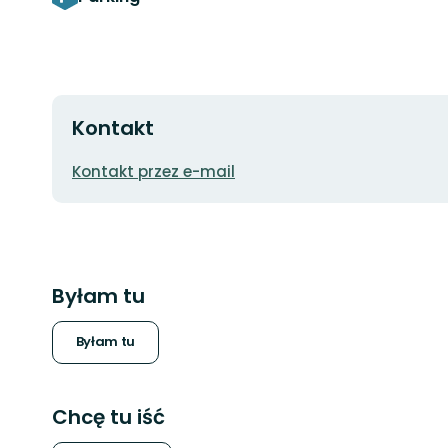
Kontakt
Adres
Kontakt przez e-mail
e-
mail
Byłam tu
Byłam tu
Chcę tu iść