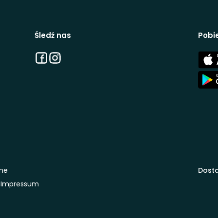
Śledź nas
Pobie
Facebook
Instagram
App
Stor
App
Stor
one
Dosta
Impressum