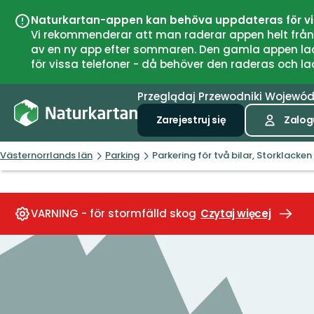
Naturkartan-appen kan behöva uppdateras för v
Vi rekommenderar att man raderar appen helt från si
av en ny app efter sommaren. Den gamla appen laddar
för vissa telefoner - då behöver den raderas och l
Przeglądaj
Przewodniki
Wojewó
Zarejestruj się
Zalogu
Västernorrlands län
Parking
Parkering för två bilar, Storklacken
VARNING - för stormfälld skog
Czytaj więcej