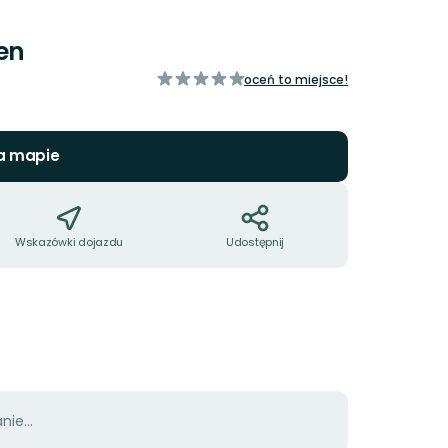
ken
z
oceń to miejsce!
5
gwiazdek
a mapie
Wskazówki dojazdu
Udostępnij
ie...