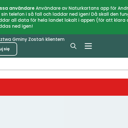
issa användare
Användare av Naturkartans app för Andr
n telefon i så fall och laddar ned igen! Då skall den fun
 all data för hela landet lokalt i appen (för att klara of
addas ned igen!
dztwa
Gminy
Zostań klientem
j się