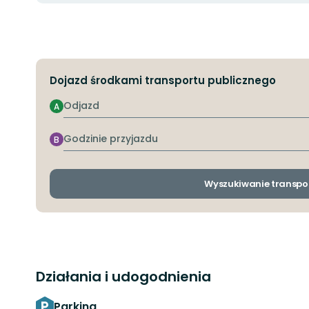
Dojazd środkami transportu publicznego
Odjazd
A
Godzinie
B
przyjazdu
Wyszukiwanie transpo
Działania i udogodnienia
Parking