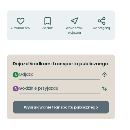
Akcje
Odwiedzony
Zapisz
Wskazówki
Udostępnij
dojazdu
Dojazd środkami transportu publicznego
Odjazd
A
Znajdź
najbliższy
przystanek
Godzinie
B
Zmiana
przyjazdu
przystanków
odjazdu
i
Wyszukiwanie transportu publicznego
przyjazdu