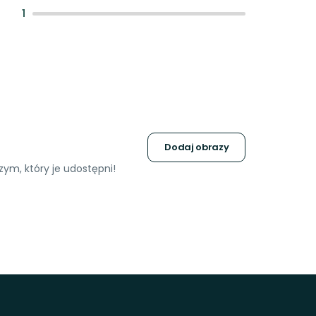
:
1
Dodaj obrazy
ym, który je udostępni!