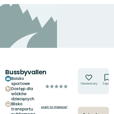
Bussbyvallen
Akcje
Boisko
sportowe
Odwiedzony
Zapisz
z
Dostęp dla
5
wózków
gwiazdek
dziecięcych
Blisko
oceń to miejsce!
transportu