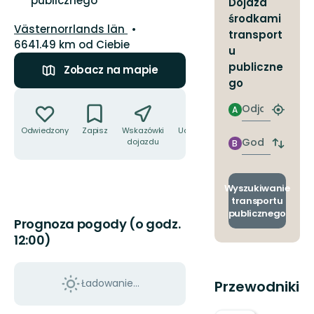
publicznego
Dojazd
środkami
Województwo:
Västernorrlands län
transport
6641.49 km od Ciebie
u
publiczne
Zobacz na mapie
go
Akcje
Odjazd
A
Znajdź
najbliżs
Odwiedzony
Zapisz
Wskazówki
Udostępnij
przyst
Godzinie
dojazdu
B
Zmian
przyjazdu
przyst
odjazd
i
Wyszukiwanie
przyjaz
transportu
publicznego
Prognoza pogody (o godz.
12:00)
Ładowanie...
Przewodniki