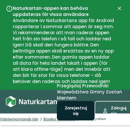
Naturkartan-appen kan behöva
Zamk
uppdateras för vissa användare
Användare av Naturkartans app för Android
rapporterar i sommar att appen är seg mm.
Vi rekommenderar att man raderar appen
helt från sin telefon i så fall och laddar ned
igen! Då skall den fungera bättre. Den
befintliga appen skall ersättas av en ny app
efter sommaren. Den gamla appen laddar
all data för hela landet lokalt i appen (för
att klara offline-läge) men det innebär att
den blir för stor för vissa telefoner - då
behöver den raderas och laddas ned igen!
Przeglądaj
Przewodniki
Województwa
Gminy
Zostań
klientem
Zarejestruj
Zaloguj
się
się
Västernorrlands län
Boisko sportowe
Bussbyvallen