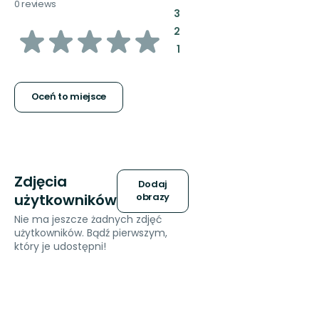
0 reviews
:
3
z
:
2
:
1
5
gwiazdek
Oceń to miejsce
Zdjęcia
Dodaj
użytkowników
obrazy
Nie ma jeszcze żadnych zdjęć
użytkowników. Bądź pierwszym,
który je udostępni!