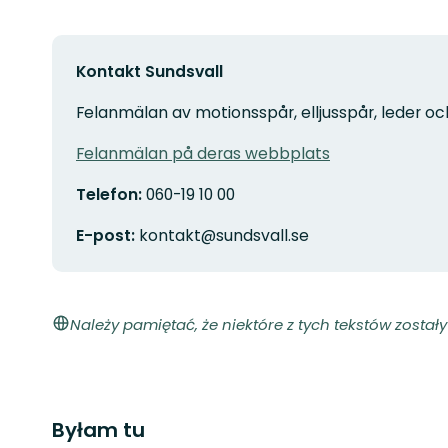
Kontakt Sundsvall
Felanmälan av motionsspår, elljusspår, leder oc
Felanmälan på deras webbplats
Telefon:
060-19 10 00
E-post:
kontakt@sundsvall.se
Należy pamiętać, że niektóre z tych tekstów zosta
Byłam tu