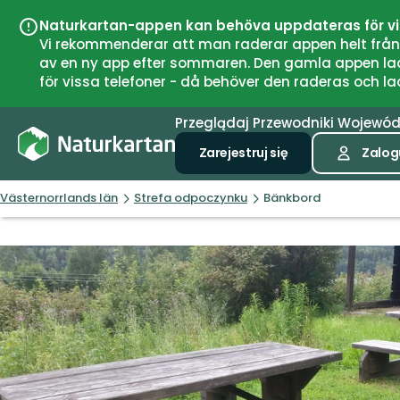
Naturkartan-appen kan behöva uppdateras för v
Vi rekommenderar att man raderar appen helt från si
av en ny app efter sommaren. Den gamla appen laddar
för vissa telefoner - då behöver den raderas och l
Przeglądaj
Przewodniki
Wojewó
Zarejestruj się
Zalogu
Västernorrlands län
Strefa odpoczynku
Bänkbord