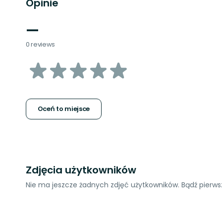
Opinie
—
0 reviews
z
5
gwiazdek
Oceń to miejsce
Zdjęcia użytkowników
Nie ma jeszcze żadnych zdjęć użytkowników. Bądź pierwsz