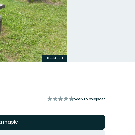
Bänkbord
z
oceń to miejsce!
5
gwiazdek
a mapie