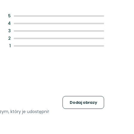
:
5
:
4
:
3
:
2
:
1
Dodaj obrazy
ym, który je udostępni!