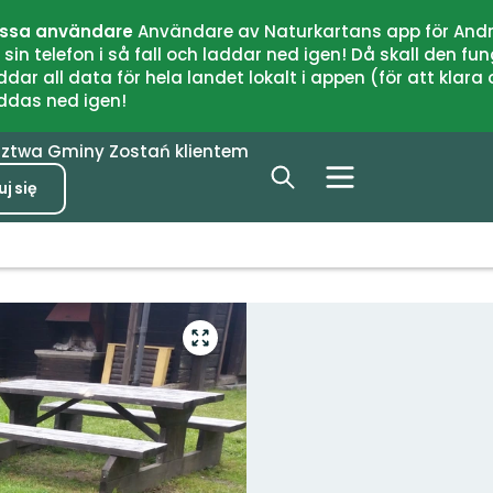
issa användare
Användare av Naturkartans app för Andr
n telefon i så fall och laddar ned igen! Då skall den fun
 all data för hela landet lokalt i appen (för att klara of
addas ned igen!
dztwa
Gminy
Zostań klientem
j się
Przejdź
do
trybu
pełnoekranowego