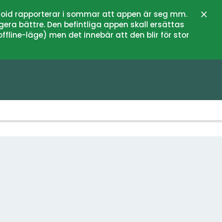
oid rapporterar i sommar att appen är seg mm.
Zamk
gera bättre. Den befintliga appen skall ersättas
fline-läge) men det innebär att den blir för stor