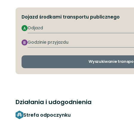
Dojazd środkami transportu publicznego
Odjazd
A
Godzinie
B
przyjazdu
Wyszukiwanie transpo
Działania i udogodnienia
Strefa odpoczynku