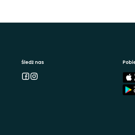
Śledź nas
Pobie
Facebook
Instagram
App
Stor
App
Stor