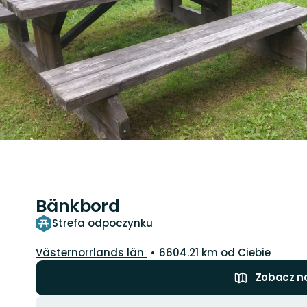
Bänkbord
Strefa odpoczynku
Województwo:
Västernorrlands län
6604.21 km od Ciebie
Zobacz n
Akcje