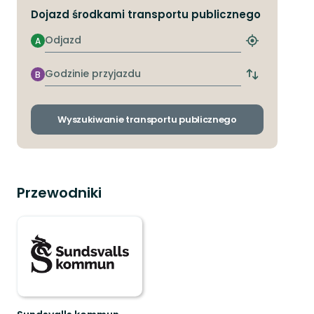
Dojazd środkami transportu publicznego
Odjazd
A
Znajdź
najbliższy
przystanek
Godzinie
B
Zmiana
przyjazdu
przystanków
odjazdu
i
Wyszukiwanie transportu publicznego
przyjazdu
Przewodniki