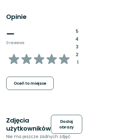
Opinie
—
:
5
:
4
0 reviews
:
3
z
:
2
:
1
5
gwiazdek
Oceń to miejsce
Zdjęcia
Dodaj
użytkowników
obrazy
Nie ma jeszcze żadnych zdjęć