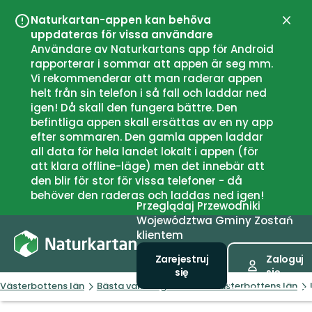
Naturkartan-appen kan behöva
Zamk
uppdateras för vissa användare
Användare av Naturkartans app för Android
rapporterar i sommar att appen är seg mm.
Vi rekommenderar att man raderar appen
helt från sin telefon i så fall och laddar ned
igen! Då skall den fungera bättre. Den
befintliga appen skall ersättas av en ny app
efter sommaren. Den gamla appen laddar
all data för hela landet lokalt i appen (för
att klara offline-läge) men det innebär att
den blir för stor för vissa telefoner - då
behöver den raderas och laddas ned igen!
Przeglądaj
Przewodniki
Województwa
Gminy
Zostań
klientem
Zarejestruj
Zaloguj
się
się
Västerbottens län
Bästa vandringslederna i Västerbottens län