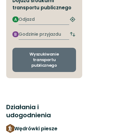
Dojazd środkami
transportu publicznego
Odjazd
A
Znajdź
najbliższy
przystanek
Godzinie
B
Zmiana
przyjazdu
przystanków
odjazdu
i
Wyszukiwanie
przyjazdu
transportu
publicznego
Działania i
udogodnienia
Wędrówki piesze