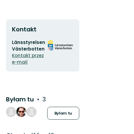
Kontakt
Adres
Logotyp
Länsstyrelsen
e-
organizacji
Västerbotten
mail
Kontakt przez
e-mail
Byłam tu
3
Byłam tu