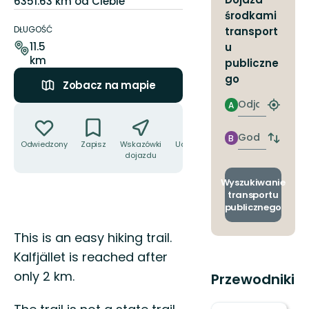
6351.63 km od Ciebie
Szczegóły
środkami
dotyczące
DŁUGOŚĆ
transport
szlaku
11.5
u
km
publiczne
go
Zobacz na mapie
Odjazd
A
Akcje
Znajdź
najbliżs
przyst
Godzinie
B
Zmian
Odwiedzony
Zapisz
Wskazówki
Udostępnij
przyjazdu
przyst
dojazdu
odjazd
i
Wyszukiwanie
przyjaz
transportu
publicznego
Opis
This is an easy hiking trail.
Kalfjället is reached after
only 2 km.
Przewodniki