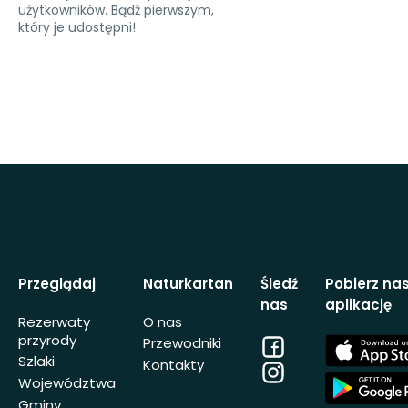
użytkowników. Bądź pierwszym,
który je udostępni!
Przeglądaj
Naturkartan
Śledź
Pobierz na
nas
aplikację
Rezerwaty
O nas
przyrody
Facebook
App
Przewodniki
Store
Szlaki
Kontakty
Instagram
App
Województwa
Store
Gminy