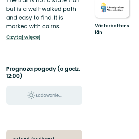
The trail is not a state trail
but is a well-walked path
and easy to find. It is
marked with cairns.
Västerbottens
län
Czytaj więcej
Välkommen
ut
i
naturen
Prognoza pogody (o godz.
12:00)
Ładowanie...