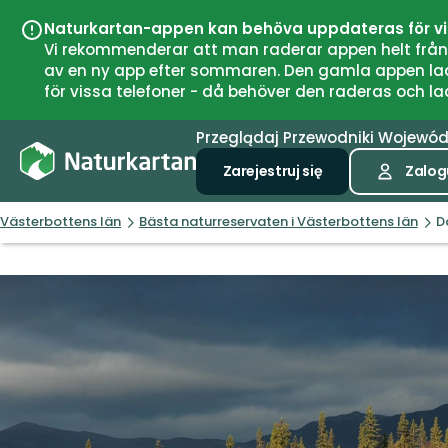
Naturkartan-appen kan behöva uppdateras för v
Vi rekommenderar att man raderar appen helt från si
av en ny app efter sommaren. Den gamla appen laddar
för vissa telefoner - då behöver den raderas och l
Przeglądaj
Przewodniki
Wojewó
Zarejestruj się
Zalogu
Västerbottens län
Bästa naturreservaten i Västerbottens län
D