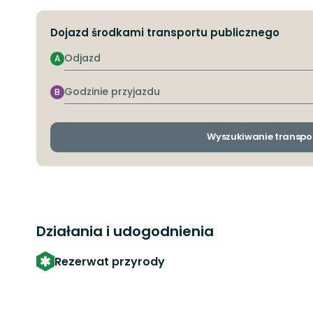
Dojazd środkami transportu publicznego
Odjazd
A
Godzinie
B
przyjazdu
Wyszukiwanie transpo
Działania i udogodnienia
Rezerwat przyrody