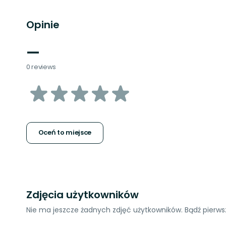
Opinie
—
0 reviews
z
5
gwiazdek
Oceń to miejsce
Zdjęcia użytkowników
Nie ma jeszcze żadnych zdjęć użytkowników. Bądź pierwsz