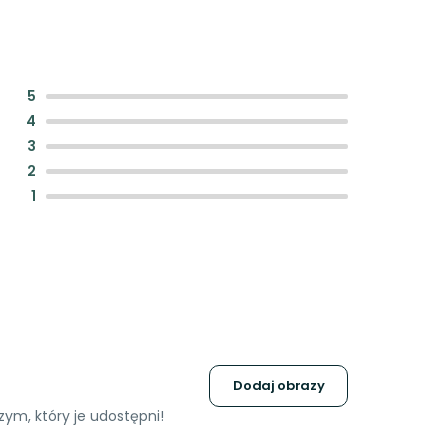
:
5
:
4
:
3
:
2
:
1
Dodaj obrazy
ym, który je udostępni!