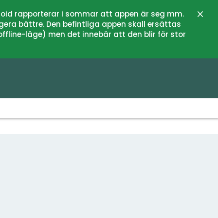
oid rapporterar i sommar att appen är seg mm.
Zamk
gera bättre. Den befintliga appen skall ersättas
fline-läge) men det innebär att den blir för stor