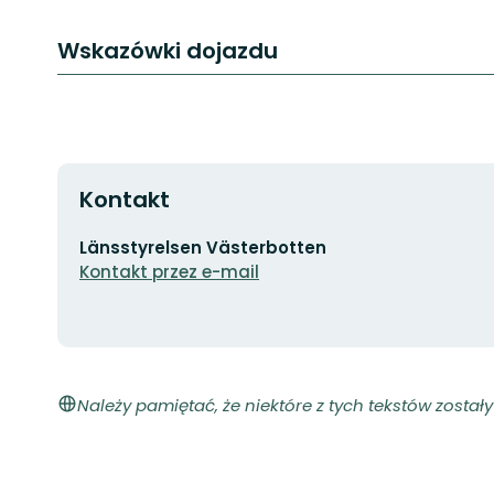
Wskazówki dojazdu
Kontakt
Adres
Länsstyrelsen Västerbotten
e-
Kontakt przez e-mail
mail
Należy pamiętać, że niektóre z tych tekstów zosta