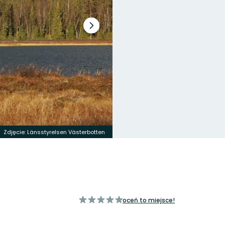
Następny
slajd
Zdjęcie: Länsstyrelsen Västerbotten
z
oceń to miejsce!
5
gwiazdek