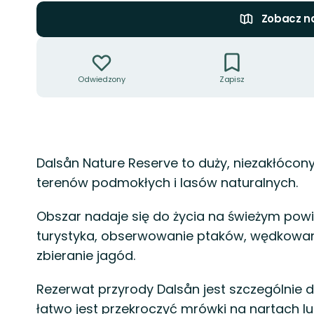
Zobacz n
Akcje
Odwiedzony
Zapisz
Opis
Dalsån Nature Reserve to duży, niezakłócon
terenów podmokłych i lasów naturalnych.
Obszar nadaje się do życia na świeżym powiet
turystyka, obserwowanie ptaków, wędkowani
zbieranie jagód.
Rezerwat przyrody Dalsån jest szczególnie d
łatwo jest przekroczyć mrówki na nartach lub