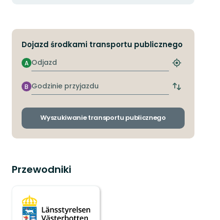
Dojazd środkami transportu publicznego
Odjazd
A
Znajdź
najbliższy
przystanek
Godzinie
B
Zmiana
przyjazdu
przystanków
odjazdu
i
Wyszukiwanie transportu publicznego
przyjazdu
Przewodniki