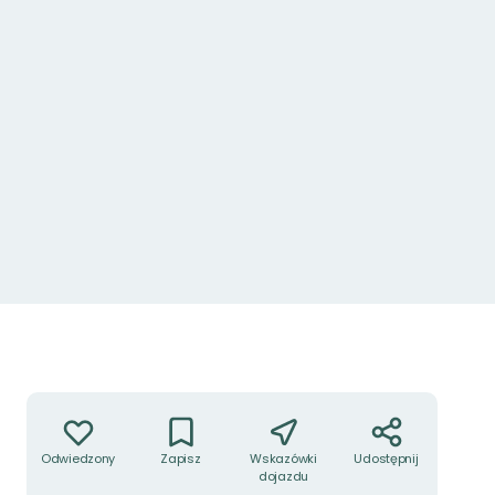
Zdjęcie: Anna Hallmén
Akcje
Odwiedzony
Zapisz
Wskazówki
Udostępnij
dojazdu