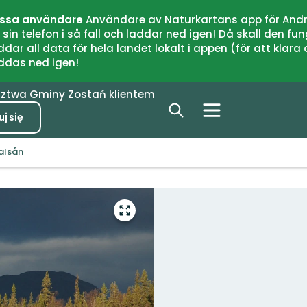
issa användare
Användare av Naturkartans app för Andr
n telefon i så fall och laddar ned igen! Då skall den fun
 all data för hela landet lokalt i appen (för att klara of
addas ned igen!
dztwa
Gminy
Zostań klientem
j się
alsån
Przejdź
do
trybu
pełnoekranowego