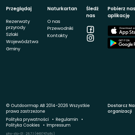
Przeglądaj
Naturkartan
Śledź
Pobierz na
nas
aplikację
Rezerwaty
O nas
przyrody
Facebook
App
Przewodniki
Store
Szlaki
Kontakty
Instagram
App
Województwa
Store
Gminy
© Outdoormap AB 2014-2026 Wszystkie
Dostarcz Na
prawa zastrzeżone
organizacji
Polityka prywatności
Regulamin
Polityka Cookies
Impressum
phx-sto-01 · 26.7.1 (449747a8c)