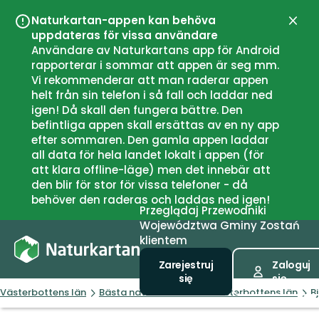
Naturkartan-appen kan behöva
Zamk
uppdateras för vissa användare
Användare av Naturkartans app för Android
rapporterar i sommar att appen är seg mm.
Vi rekommenderar att man raderar appen
helt från sin telefon i så fall och laddar ned
igen! Då skall den fungera bättre. Den
befintliga appen skall ersättas av en ny app
efter sommaren. Den gamla appen laddar
all data för hela landet lokalt i appen (för
att klara offline-läge) men det innebär att
den blir för stor för vissa telefoner - då
behöver den raderas och laddas ned igen!
Przeglądaj
Przewodniki
Województwa
Gminy
Zostań
klientem
Zarejestruj
Zaloguj
się
się
Västerbottens län
Bästa naturreservaten i Västerbottens län
B