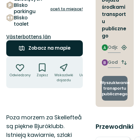
Blisko
środkami
oceń to miejsce!
parkingu
transport
Blisko
u
toalet
publiczne
go
Województwo:
Västerbottens län
Odjazd
Zobacz na mapie
A
Znajdź
najbliżs
Akcje
przyst
Godzinie
B
Zmian
przyjazdu
przyst
Odwiedzony
Zapisz
Wskazówki
Udostępnij
odjazd
dojazdu
i
Wyszukiwanie
przyjaz
transportu
publicznego
Opis
Poza morzem za Skellefteå
są piękne Bjuröklubb.
Przewodniki
Istnieją kawiarnie, szlaki