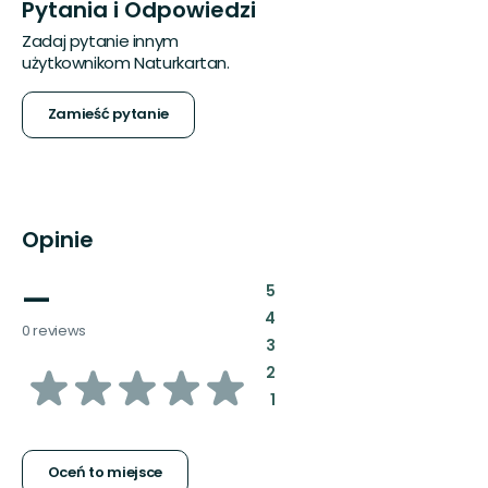
Pytania i Odpowiedzi
Zadaj pytanie innym
użytkownikom Naturkartan.
Zamieść pytanie
Opinie
—
:
5
:
4
0 reviews
:
3
z
:
2
:
1
5
gwiazdek
Oceń to miejsce