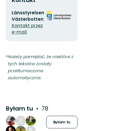
Kontakt
Adres
Logotyp
Länsstyrelsen
e-
organizacji
Västerbotten
mail
Kontakt przez
e-mail
Należy pamiętać, że niektóre z
tych tekstów zostały
przetłumaczone
automatycznie.
Byłam tu
78
Byłam tu