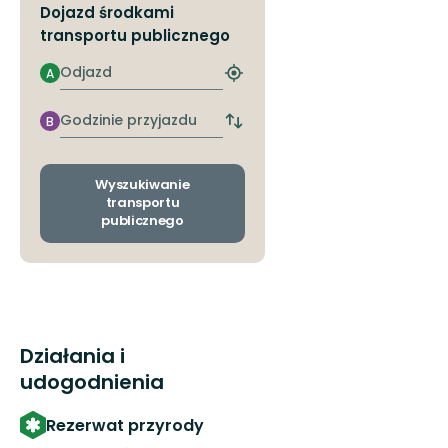
Dojazd środkami
transportu publicznego
Odjazd
A
Znajdź
najbliższy
przystanek
Godzinie
B
Zmiana
przyjazdu
przystanków
odjazdu
i
Wyszukiwanie
przyjazdu
transportu
publicznego
Działania i
udogodnienia
Rezerwat przyrody