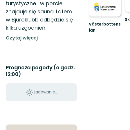
turystyczne i w porcie
znajduje się sauna. Latem
w Bjuröklubb odbędzie się
Sk
Västerbottens
Vä
kilka uzgodnień.
till
län
Välkommen
Sk
Czytaj więcej
ut
fa
i
na
naturen
Prognoza pogody (o godz.
12:00)
Ładowanie...