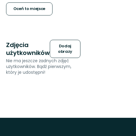
gwiazdek
Oceń to miejsce
Zdjęcia
Dodaj
użytkowników
obrazy
Nie ma jeszcze żadnych zdjęć
użytkowników. Bądź pierwszym,
który je udostępni!