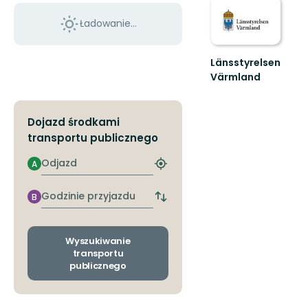
Ładowanie...
Länsstyrelsen
Värmland
Välkommen
till
Värmlands
Dojazd środkami
skyddade
transportu publicznego
natur!
Odjazd
A
Znajdź
najbliższy
przystanek
Godzinie
B
Zmiana
przyjazdu
przystanków
odjazdu
i
Wyszukiwanie
przyjazdu
transportu
publicznego