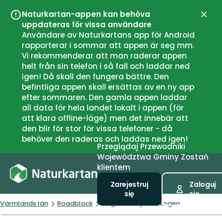
Naturkartan-appen kan behöva
Zamk
uppdateras för vissa användare
Användare av Naturkartans app för Android
rapporterar i sommar att appen är seg mm.
Vi rekommenderar att man raderar appen
helt från sin telefon i så fall och laddar ned
igen! Då skall den fungera bättre. Den
befintliga appen skall ersättas av en ny app
efter sommaren. Den gamla appen laddar
all data för hela landet lokalt i appen (för
att klara offline-läge) men det innebär att
den blir för stor för vissa telefoner - då
behöver den raderas och laddas ned igen!
Przeglądaj
Przewodniki
Województwa
Gminy
Zostań
klientem
Zarejestruj
Zaloguj
się
się
Värmlands län
Roadblock
Vägbom Titjärnsskogen