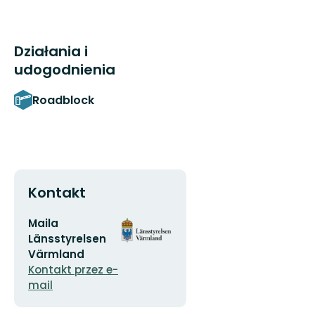
Działania i
udogodnienia
Roadblock
Kontakt
Adres
Logotyp
Maila
e-
organizacji
Länsstyrelsen
mail
Värmland
Kontakt przez e-
mail