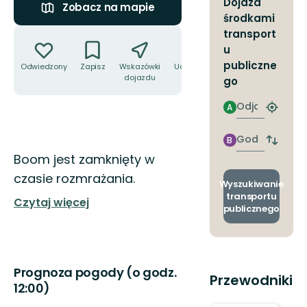
Dojazd
Zobacz na mapie
środkami
Akcje
transport
u
publiczne
Odwiedzony
Zapisz
Wskazówki
Udostępnij
dojazdu
go
Odjazd
A
Znajdź
najbliżs
przyst
Godzinie
B
Zmian
przyjazdu
Opis
Boom jest zamknięty w
przyst
odjazd
czasie rozmrażania.
i
Wyszukiwanie
przyjaz
transportu
Czytaj więcej
publicznego
Prognoza pogody (o godz.
Przewodniki
12:00)