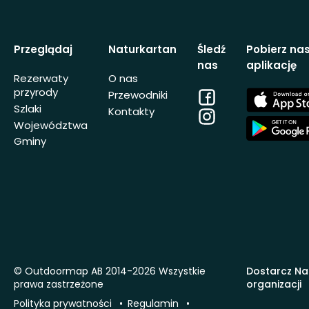
Przeglądaj
Naturkartan
Śledź
Pobierz na
nas
aplikację
Rezerwaty
O nas
przyrody
Facebook
App
Przewodniki
Store
Szlaki
Kontakty
Instagram
App
Województwa
Store
Gminy
© Outdoormap AB 2014-2026 Wszystkie
Dostarcz Na
prawa zastrzeżone
organizacji
Polityka prywatności
Regulamin