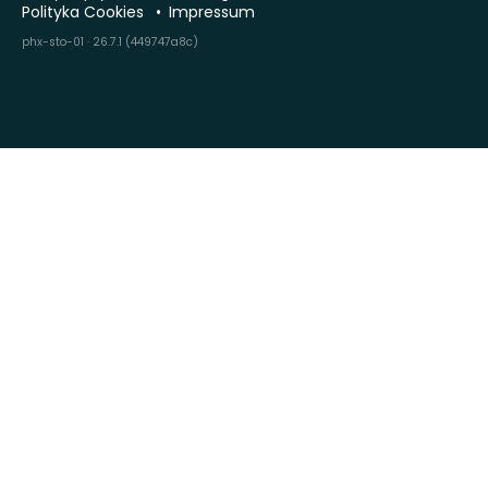
Polityka Cookies
Impressum
phx-sto-01 · 26.7.1 (449747a8c)