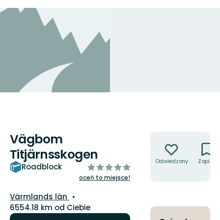
Vägbom
Akcje
Titjärnsskogen
Odwiedzony
Zapisz
z
Roadblock
5
oceń to miejsce!
gwiazdek
Województwo:
Värmlands län
6554.18 km od Ciebie