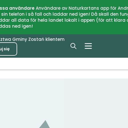
issa användare
Användare av Naturkartans app för Andr
n telefon i så fall och laddar ned igen! Då skall den fun
 all data för hela landet lokalt i appen (för att klara of
addas ned igen!
dztwa
Gminy
Zostań klientem
j się