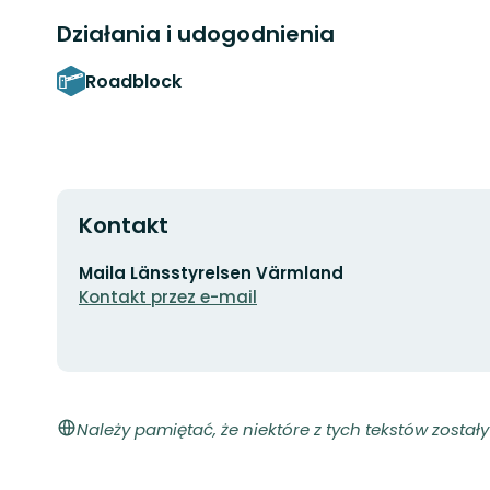
Działania i udogodnienia
Roadblock
Kontakt
Adres
Maila Länsstyrelsen Värmland
e-
Kontakt przez e-mail
mail
Należy pamiętać, że niektóre z tych tekstów zosta