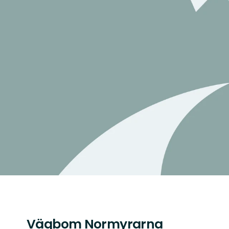
Vägbom Normyrarna