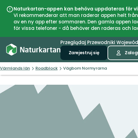
Naturkartan-appen kan behöva uppdateras för v
Vi rekommenderar att man raderar appen helt från si
av en ny app efter sommaren. Den gamla appen laddar
för vissa telefoner - då behöver den raderas och l
Przeglądaj
Przewodniki
Wojewó
Zarejestruj się
Zalogu
Värmlands län
Roadblock
Vägbom Normyrarna