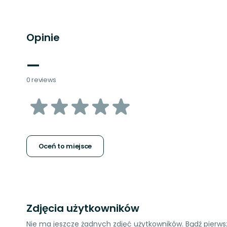
Opinie
—
0 reviews
z
5
gwiazdek
Oceń to miejsce
Zdjęcia użytkowników
Nie ma jeszcze żadnych zdjęć użytkowników. Bądź pierwsz