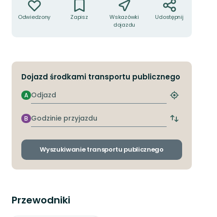
Odwiedzony
Zapisz
Wskazówki
Udostępnij
dojazdu
Dojazd środkami transportu publicznego
Odjazd
A
Znajdź
najbliższy
przystanek
Godzinie
B
Zmiana
przyjazdu
przystanków
odjazdu
i
Wyszukiwanie transportu publicznego
przyjazdu
Przewodniki