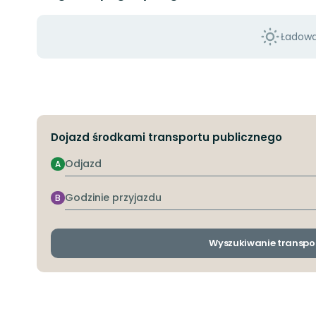
Ładowan
Dojazd środkami transportu publicznego
Odjazd
A
Godzinie
B
przyjazdu
Wyszukiwanie transpo