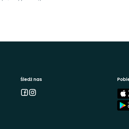
Śledź nas
Pobie
Facebook
Instagram
App
Stor
App
Stor