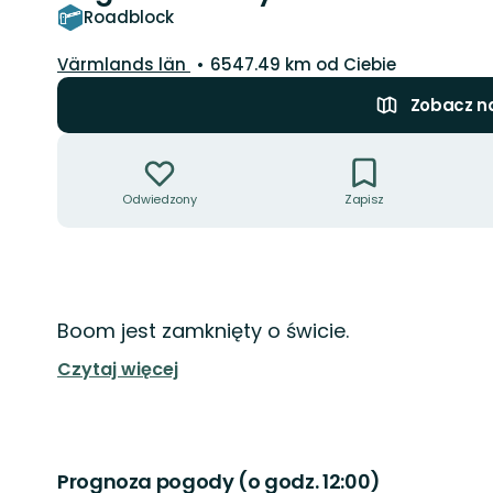
Roadblock
Województwo:
Värmlands län
6547.49 km od Ciebie
Zobacz n
Akcje
Odwiedzony
Zapisz
Opis
Boom jest zamknięty o świcie.
Czytaj więcej
Prognoza pogody (o godz. 12:00)