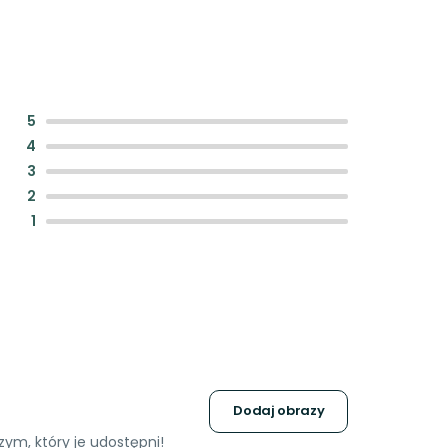
:
5
:
4
:
3
:
2
:
1
Dodaj obrazy
ym, który je udostępni!