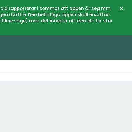
oid rapporterar i sommar att appen är seg mm.
Zamk
gera bättre. Den befintliga appen skall ersättas
fline-läge) men det innebär att den blir för stor