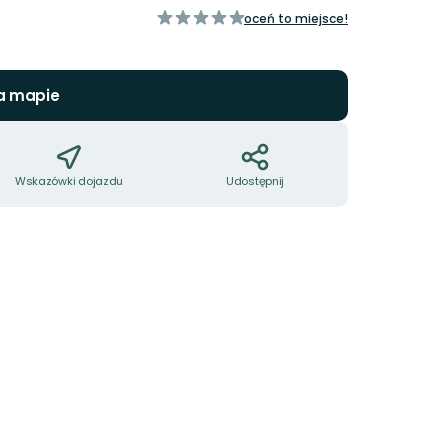
z
oceń to miejsce!
5
gwiazdek
a mapie
Wskazówki dojazdu
Udostępnij