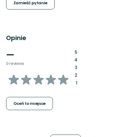
Zamieść pytanie
Opinie
—
:
5
:
4
0 reviews
:
3
z
:
2
:
1
5
gwiazdek
Oceń to miejsce