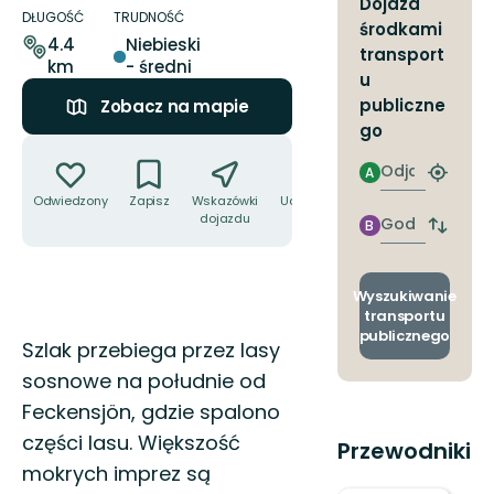
Dojazd
dotyczące
DŁUGOŚĆ
TRUDNOŚĆ
środkami
szlaku
4.4
Niebieski
transport
km
- średni
u
publiczne
Zobacz na mapie
go
Akcje
Odjazd
A
Znajdź
najbliżs
Odwiedzony
Zapisz
Wskazówki
Udostępnij
przyst
dojazdu
Godzinie
B
Zmian
przyjazdu
przyst
odjazd
i
Wyszukiwanie
przyjaz
transportu
publicznego
Opis
Szlak przebiega przez lasy
sosnowe na południe od
Feckensjön, gdzie spalono
części lasu. Większość
Przewodniki
mokrych imprez są