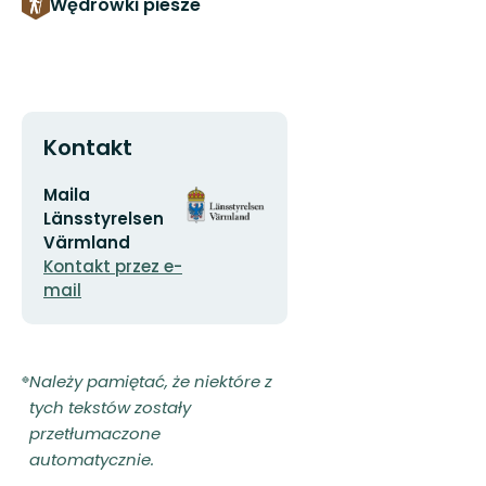
Wędrówki piesze
Kontakt
Adres
Logotyp
Maila
e-
organizacji
Länsstyrelsen
mail
Värmland
Kontakt przez e-
mail
Należy pamiętać, że niektóre z
tych tekstów zostały
przetłumaczone
automatycznie.