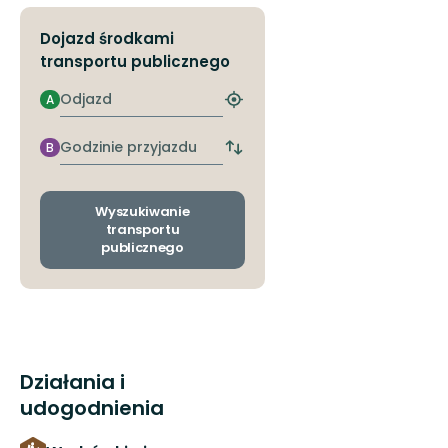
Dojazd środkami
transportu publicznego
Odjazd
A
Znajdź
najbliższy
przystanek
Godzinie
B
Zmiana
przyjazdu
przystanków
odjazdu
i
Wyszukiwanie
przyjazdu
transportu
publicznego
Działania i
udogodnienia