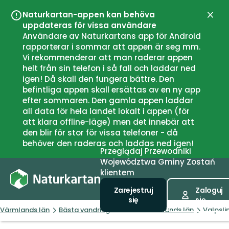
Naturkartan-appen kan behöva
Zamk
uppdateras för vissa användare
Användare av Naturkartans app för Android
rapporterar i sommar att appen är seg mm.
Vi rekommenderar att man raderar appen
helt från sin telefon i så fall och laddar ned
igen! Då skall den fungera bättre. Den
befintliga appen skall ersättas av en ny app
efter sommaren. Den gamla appen laddar
all data för hela landet lokalt i appen (för
att klara offline-läge) men det innebär att
den blir för stor för vissa telefoner - då
behöver den raderas och laddas ned igen!
Przeglądaj
Przewodniki
Województwa
Gminy
Zostań
klientem
Zarejestruj
Zaloguj
się
się
Värmlands län
Bästa vandringslederna i Värmlands län
Valpsli