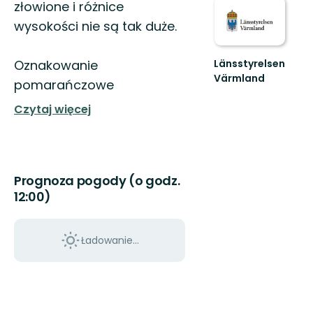
złowione i różnice
wysokości nie są tak duże.
Länsstyrelsen
Oznakowanie
Värmland
pomarańczowe
Välkommen
till
Czytaj więcej
Värmlands
skyddade
natur!
Prognoza pogody (o godz.
12:00)
Ładowanie...