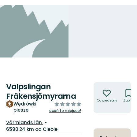
Valpslingan
Akcje
Fräkensjömyrarna
Odwiedzony
Zapisz
z
Wędrówki
piesze
5
oceń to miejsce!
gwiazdek
Województwo:
Värmlands län
6590.24 km od Ciebie
Szczegóły