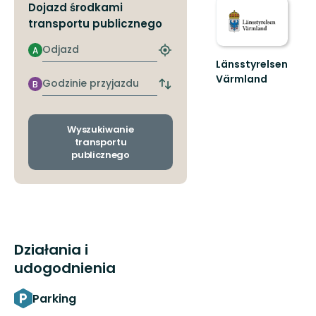
Dojazd środkami
transportu publicznego
Odjazd
A
Znajdź
Länsstyrelsen
najbliższy
Värmland
przystanek
Godzinie
B
Zmiana
Välkommen
przyjazdu
przystanków
till
odjazdu
Värmlands
i
Wyszukiwanie
skyddade
przyjazdu
transportu
natur!
publicznego
Działania i
udogodnienia
Parking