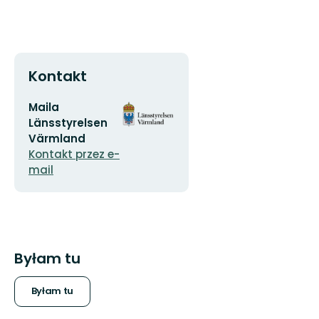
Kontakt
Adres
Logotyp
Maila
e-
organizacji
Länsstyrelsen
mail
Värmland
Kontakt przez e-
mail
Byłam tu
Byłam tu