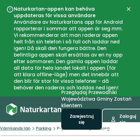
Naturkartan-appen kan behöva
Zamk
uppdateras för vissa användare
Användare av Naturkartans app för Android
rapporterar i sommar att appen är seg mm.
Vi rekommenderar att man raderar appen
helt från sin telefon i så fall och laddar ned
igen! Då skall den fungera bättre. Den
befintliga appen skall ersättas av en ny app
efter sommaren. Den gamla appen laddar
all data för hela landet lokalt i appen (för
att klara offline-läge) men det innebär att
den blir för stor för vissa telefoner - då
behöver den raderas och laddas ned igen!
Przeglądaj
Przewodniki
Województwa
Gminy
Zostań
klientem
Zarejestruj
Zaloguj
się
się
Värmlands län
Parking
P-plats Abborrtjärnsberg