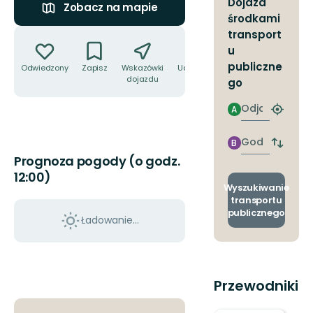
Dojazd
Zobacz na mapie
środkami
Akcje
transport
u
publiczne
Odwiedzony
Zapisz
Wskazówki
Udostępnij
dojazdu
go
Odjazd
A
Znajdź
najbliżs
przyst
Godzinie
B
Zmian
przyjazdu
Prognoza pogody (o godz.
przyst
odjazd
12:00)
i
Wyszukiwanie
przyjaz
transportu
publicznego
Ładowanie...
Przewodniki