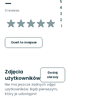
—
:
5
:
4
0 reviews
:
3
z
:
2
:
1
5
gwiazdek
Oceń to miejsce
Zdjęcia
Dodaj
użytkowników
obrazy
Nie ma jeszcze żadnych zdjęć
użytkowników. Bądź pierwszym,
który je udostępni!