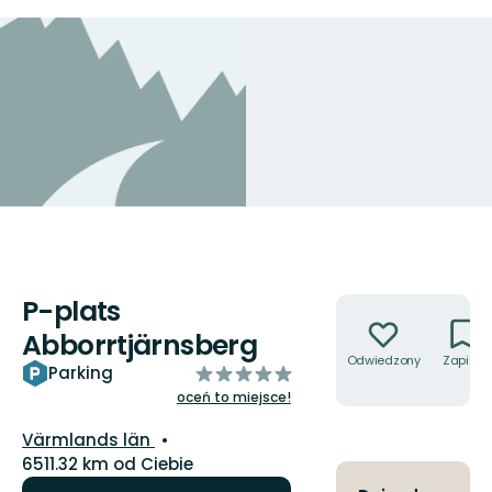
P-plats
Akcje
Abborrtjärnsberg
Odwiedzony
Zapisz
z
Parking
5
oceń to miejsce!
gwiazdek
Województwo:
Värmlands län
6511.32 km od Ciebie