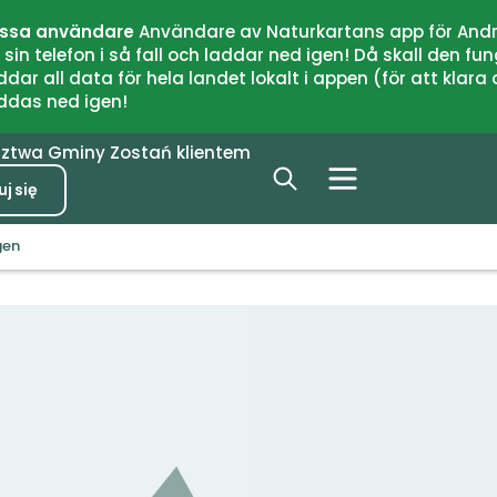
issa användare
Användare av Naturkartans app för Andr
n telefon i så fall och laddar ned igen! Då skall den fun
 all data för hela landet lokalt i appen (för att klara of
addas ned igen!
dztwa
Gminy
Zostań klientem
j się
gen