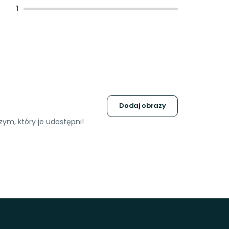
:
1
Dodaj obrazy
ym, który je udostępni!