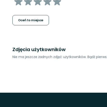
z
5
gwiazdek
Oceń to miejsce
Zdjęcia użytkowników
Nie ma jeszcze żadnych zdjęć użytkowników. Bądź pierwsz