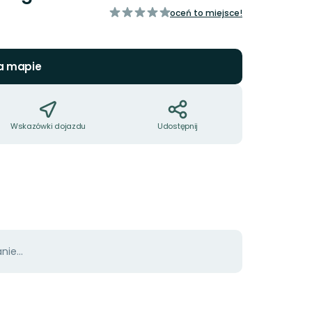
z
oceń to miejsce!
5
gwiazdek
a mapie
Wskazówki dojazdu
Udostępnij
ie...