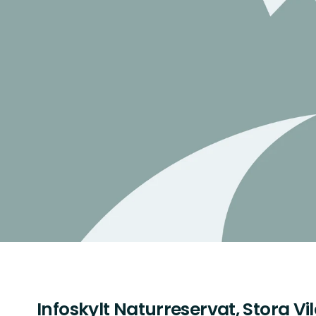
Infoskylt Naturreservat, Stora V