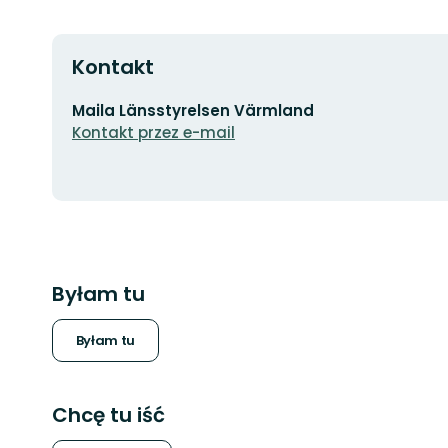
Kontakt
Adres
Maila Länsstyrelsen Värmland
e-
Kontakt przez e-mail
mail
Byłam tu
Byłam tu
Chcę tu iść