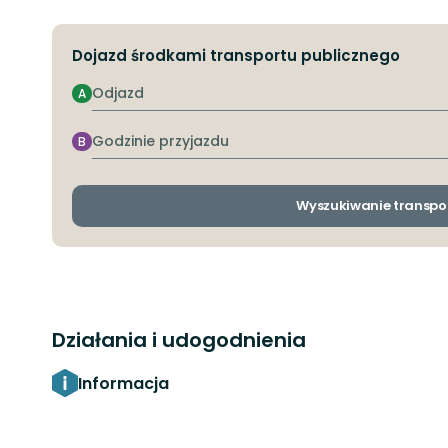
Dojazd środkami transportu publicznego
Odjazd
A
Godzinie
B
przyjazdu
Wyszukiwanie transpo
Działania i udogodnienia
Informacja