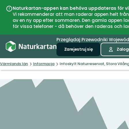
Naturkartan-appen kan behöva uppdateras för v
Vi rekommenderar att man raderar appen helt från si
av en ny app efter sommaren. Den gamla appen laddar
för vissa telefoner - då behöver den raderas och l
Przeglądaj
Przewodniki
Wojewó
Zarejestruj się
Zalogu
Värmlands län
Informacja
Infoskylt Naturreservat, Stora Vilån