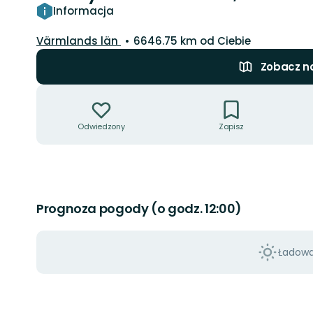
Informacja
Województwo:
Värmlands län
6646.75 km od Ciebie
Zobacz n
Akcje
Odwiedzony
Zapisz
Prognoza pogody (o godz. 12:00)
Ładowan