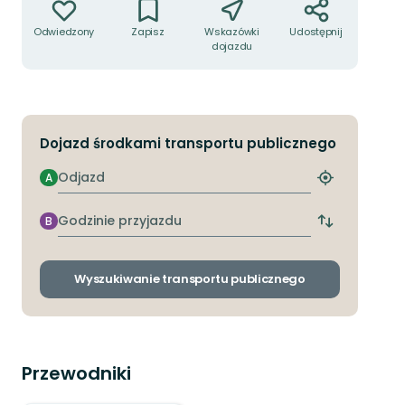
Odwiedzony
Zapisz
Wskazówki
Udostępnij
dojazdu
Dojazd środkami transportu publicznego
Odjazd
A
Znajdź
najbliższy
przystanek
Godzinie
B
Zmiana
przyjazdu
przystanków
odjazdu
i
Wyszukiwanie transportu publicznego
przyjazdu
Przewodniki