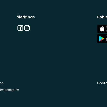
Śledź nas
Pobie
Facebook
Instagram
App
Stor
App
Stor
one
Dosta
Impressum