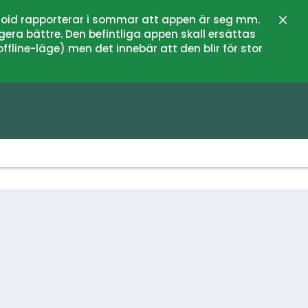
oid rapporterar i sommar att appen är seg mm.
Zamk
gera bättre. Den befintliga appen skall ersättas
fline-läge) men det innebär att den blir för stor