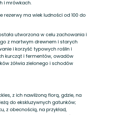
ch i mrówkach.
rezerwy ma wiek ludności od 100 do
ostała utworzona w celu zachowania i
stego z martwym drewnem i starych
anie i korzyść typowych roślin i
h kurcząt i fermentów, owadów
nków żółwia zielonego i schodów
es, z ich nawilżoną florą, gdzie, na
ależą do ekskluzywnych gatunków;
, z obecnością, na przykład,