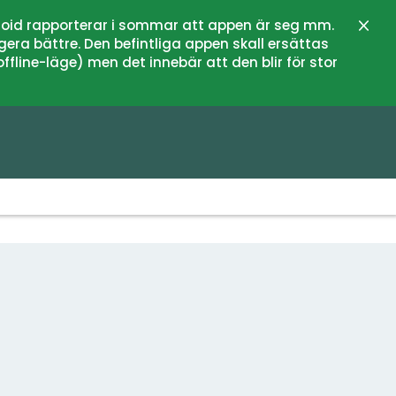
oid rapporterar i sommar att appen är seg mm.
Zamk
gera bättre. Den befintliga appen skall ersättas
fline-läge) men det innebär att den blir för stor