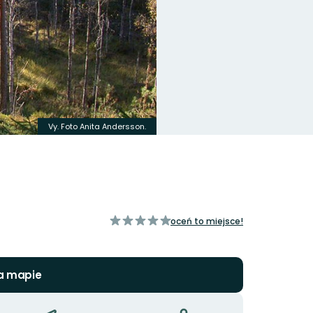
Vy. Foto Anita Andersson.
z
oceń to miejsce!
5
gwiazdek
a mapie