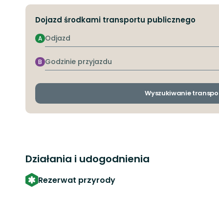
Dojazd środkami transportu publicznego
Odjazd
A
Godzinie
B
przyjazdu
Wyszukiwanie transpo
Działania i udogodnienia
Rezerwat przyrody