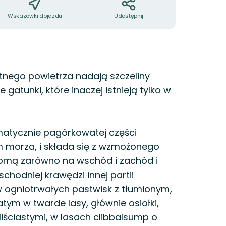
Wskazówki dojazdu
Udostępnij
tnego powietrza nadają szczeliny
gatunki, które inaczej istnieją tylko w
matycznie pagórkowatej części
 morza, i składa się z wzmożonego
tromą zarówno na wschód i zachód i
hodniej krawędzi innej partii
w ogniotrwałych pastwisk z tłumionym,
ym w twarde lasy, głównie osiołki,
iściastymi, w lasach clibbalsump o