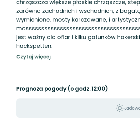
chrząszcza większe płaskie chrząszcze, step
zarówno zachodnich i wschodnich, z bogatą
wymienione, mosty karczowane, i artystycz
mossssssssssssssssssssssssssssssssssssss
jest ważny dla ofiar i kilku gatunków haker
hackspetten.
Czytaj więcej
Prognoza pogody (o godz. 12:00)
Ładowan