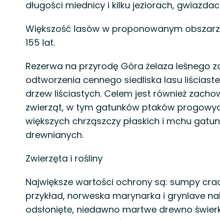
długości miednicy i kilku jeziorach, gwiazda
Większość lasów w proponowanym obszarze 
155 lat.
Rezerwa na przyrodę Góra żelaza leśnego z
odtworzenia cennego siedliska lasu liścia
drzew liściastych. Celem jest również zachow
zwierząt, w tym gatunków ptaków progowyc
większych chrząszczy płaskich i mchu gatu
drewnianych.
Zwierzęta i rośliny
Największe wartości ochrony są: sumpy crackl
przykład, norweska marynarka i grynlave n
odsłonięte, niedawno martwe drewno świerku