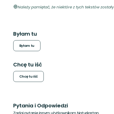
Należy pamiętać, że niektóre z tych tekstów zosta
Byłam tu
Byłam tu
Chcę tu iść
Chcę tu iść
Pytania i Odpowiedzi
Zadaj pytanie innym użytkownikom Naturkartan.