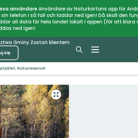
issa användare
Användare av Naturkartans app för Andr
n telefon i så fall och laddar ned igen! Då skall den fun
 all data för hela landet lokalt i appen (för att klara of
addas ned igen!
dztwa
Gminy
Zostań klientem
j się
sfjället, Naturreservat
Przejdź
do
trybu
pełnoekranowego