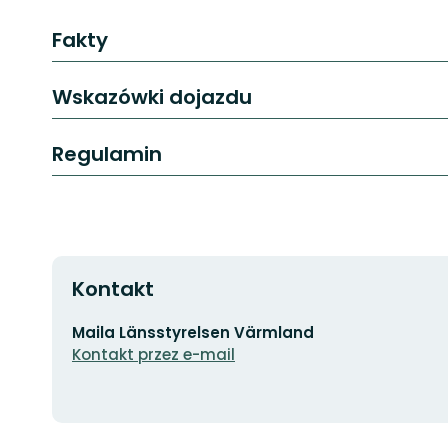
Fakty
Wskazówki dojazdu
Regulamin
Kontakt
Adres
Maila Länsstyrelsen Värmland
e-
Kontakt przez e-mail
mail