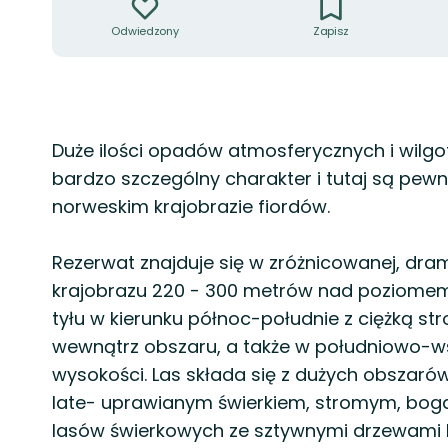
Odwiedzony
Zapisz
Opis
Duże ilości opadów atmosferycznych i wilgo
bardzo szczególny charakter i tutaj są pewne 
norweskim krajobrazie fiordów.
Rezerwat znajduje się w zróżnicowanej, dra
krajobrazu 220 - 300 metrów nad poziomem
tyłu w kierunku północ-południe z ciężką s
wewnątrz obszaru, a także w południowo-wsc
wysokości. Las składa się z dużych obszaró
late- uprawianym świerkiem, stromym, bogat
lasów świerkowych ze sztywnymi drzewami l