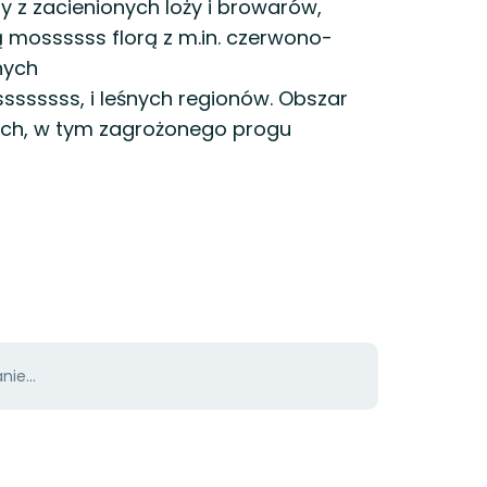
y z zacienionych loży i browarów,
 mossssss florą z m.in. czerwono-
nych
ssssss, i leśnych regionów. Obszar
skich, w tym zagrożonego progu
ie...