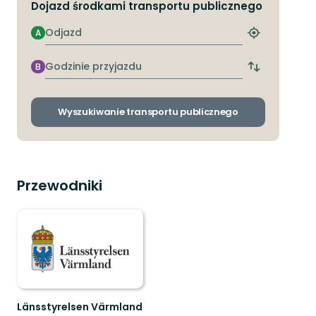
Dojazd środkami transportu publicznego
Odjazd
A
Znajdź
najbliższy
przystanek
Godzinie
B
Zmiana
przyjazdu
przystanków
odjazdu
i
Wyszukiwanie transportu publicznego
przyjazdu
Przewodniki
Länsstyrelsen Värmland