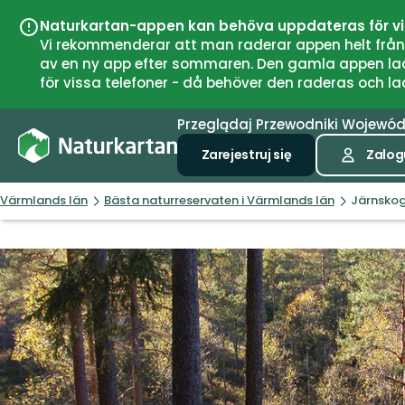
Naturkartan-appen kan behöva uppdateras för v
Vi rekommenderar att man raderar appen helt från si
av en ny app efter sommaren. Den gamla appen laddar
för vissa telefoner - då behöver den raderas och l
Przeglądaj
Przewodniki
Wojewó
Zarejestruj się
Zalogu
Värmlands län
Bästa naturreservaten i Värmlands län
Järnskog