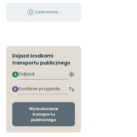
Ładowanie...
Dojazd środkami
transportu publicznego
Odjazd
A
Znajdź
najbliższy
przystanek
Godzinie
B
Zmiana
przyjazdu
przystanków
odjazdu
i
Wyszukiwanie
przyjazdu
transportu
publicznego