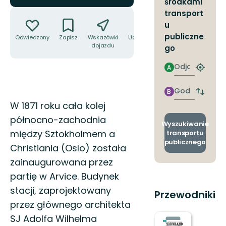
środkami
Akcje
transport
u
publiczne
Odwiedzony
Zapisz
Wskazówki
Udostępnij
dojazdu
go
Odjazd
A
Znajdź
najbliżs
przyst
Godzinie
B
Zmian
przyjazdu
Opis
W 1871 roku cała kolej
przyst
odjazd
północno-zachodnia
i
Wyszukiwanie
przyjaz
między Sztokholmem a
transportu
publicznego
Christiania (Oslo) została
zainaugurowana przez
partię w Arvice. Budynek
stacji, zaprojektowany
Przewodniki
przez głównego architekta
SJ Adolfa Wilhelma