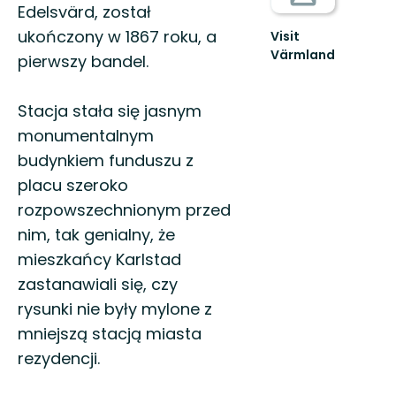
Edelsvärd, został
ukończony w 1867 roku, a
Visit
Värmland
pierwszy bandel.
Välkommen
till
äventyret
Stacja stała się jasnym
Värmland
monumentalnym
budynkiem funduszu z
placu szeroko
rozpowszechnionym przed
nim, tak genialny, że
mieszkańcy Karlstad
zastanawiali się, czy
rysunki nie były mylone z
mniejszą stacją miasta
rezydencji.