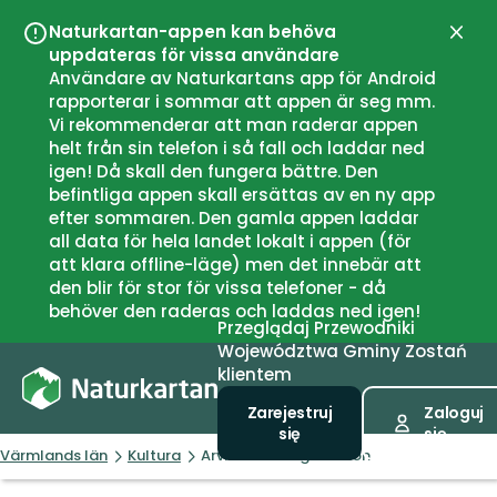
Naturkartan-appen kan behöva
Zamk
uppdateras för vissa användare
Användare av Naturkartans app för Android
rapporterar i sommar att appen är seg mm.
Vi rekommenderar att man raderar appen
helt från sin telefon i så fall och laddar ned
igen! Då skall den fungera bättre. Den
befintliga appen skall ersättas av en ny app
efter sommaren. Den gamla appen laddar
all data för hela landet lokalt i appen (för
att klara offline-läge) men det innebär att
den blir för stor för vissa telefoner - då
behöver den raderas och laddas ned igen!
Przeglądaj
Przewodniki
Województwa
Gminy
Zostań
klientem
Zarejestruj
Zaloguj
się
się
Värmlands län
Kultura
Arvika Järnvägsstation