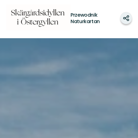
Valdemarsvik
Przewodnik
Udos
Naturkartan