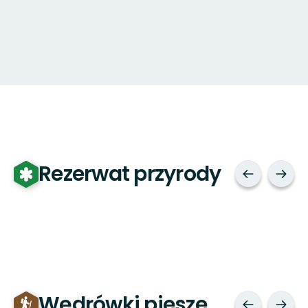
Rezerwat przyrody
Wędrówki piesze