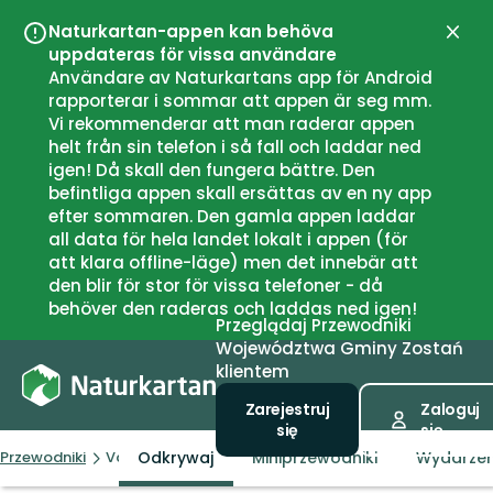
Naturkartan-appen kan behöva
Zamk
uppdateras för vissa användare
Användare av Naturkartans app för Android
rapporterar i sommar att appen är seg mm.
Vi rekommenderar att man raderar appen
helt från sin telefon i så fall och laddar ned
igen! Då skall den fungera bättre. Den
befintliga appen skall ersättas av en ny app
efter sommaren. Den gamla appen laddar
all data för hela landet lokalt i appen (för
att klara offline-läge) men det innebär att
den blir för stor för vissa telefoner - då
behöver den raderas och laddas ned igen!
Przeglądaj
Przewodniki
Województwa
Gminy
Zostań
klientem
Zarejestruj
Zaloguj
się
się
Odkrywaj
Miniprzewodniki
Wydarzen
Przewodniki
Valdemarsvik