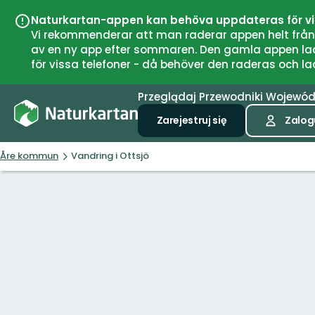
Naturkartan-appen kan behöva uppdateras för v
Vi rekommenderar att man raderar appen helt från si
av en ny app efter sommaren. Den gamla appen laddar
för vissa telefoner - då behöver den raderas och l
Przeglądaj
Przewodniki
Wojewó
Zarejestruj się
Zalogu
Åre kommun
Vandring i Ottsjö