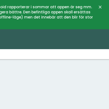
oid rapporterar i sommar att appen är seg mm.
Zamk
gera bättre. Den befintliga appen skall ersättas
fline-läge) men det innebär att den blir för stor