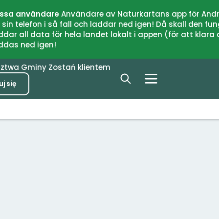
issa användare
Användare av Naturkartans app för Andr
n telefon i så fall och laddar ned igen! Då skall den fun
 all data för hela landet lokalt i appen (för att klara of
addas ned igen!
dztwa
Gminy
Zostań klientem
j się