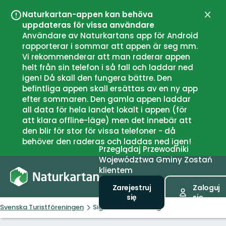
Naturkartan-appen kan behöva
Zamk
uppdateras för vissa användare
Användare av Naturkartans app för Android
rapporterar i sommar att appen är seg mm.
Vi rekommenderar att man raderar appen
helt från sin telefon i så fall och laddar ned
igen! Då skall den fungera bättre. Den
befintliga appen skall ersättas av en ny app
efter sommaren. Den gamla appen laddar
all data för hela landet lokalt i appen (för
att klara offline-läge) men det innebär att
den blir för stor för vissa telefoner - då
behöver den raderas och laddas ned igen!
Przeglądaj
Przewodniki
Województwa
Gminy
Zostań
klientem
Zarejestruj
Zaloguj
się
się
Svenska Turistföreningen
Signaturled Omberg