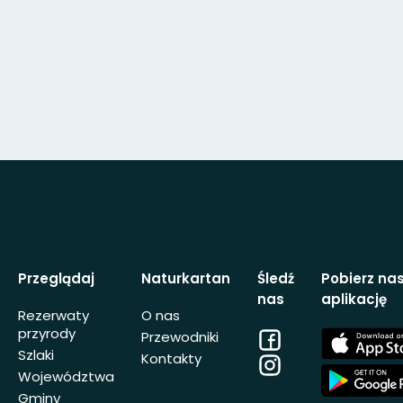
Przeglądaj
Naturkartan
Śledź
Pobierz na
nas
aplikację
Rezerwaty
O nas
przyrody
Facebook
App
Przewodniki
Store
Szlaki
Kontakty
Instagram
App
Województwa
Store
Gminy