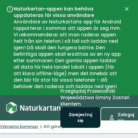
Naturkartan-appen kan behöva
Zamk
uppdateras för vissa användare
Användare av Naturkartans app för Android
rapporterar i sommar att appen är seg mm.
Vi rekommenderar att man raderar appen
helt från sin telefon i så fall och laddar ned
igen! Då skall den fungera bättre. Den
befintliga appen skall ersättas av en ny app
efter sommaren. Den gamla appen laddar
all data för hela landet lokalt i appen (för
att klara offline-läge) men det innebär att
den blir för stor för vissa telefoner - då
behöver den raderas och laddas ned igen!
Przeglądaj
Przewodniki
Województwa
Gminy
Zostań
klientem
Zarejestruj
Zaloguj
się
się
Värnamo kommun
Att göra på Osudden