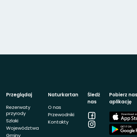
Przeglądaj
Naturkartan
Śledź
Pobierz na
nas
aplikację
Rezerwaty
O nas
przyrody
Facebook
App
Przewodniki
Store
Szlaki
Kontakty
Instagram
App
Województwa
Store
Gminy